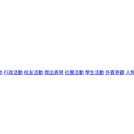
動
行政活動
校友活動
傑出表現
社團活動
學生活動
外賓參觀
人