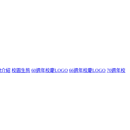
物介紹
校園生態
60週年校慶LOGO
66週年校慶LOGO
70週年校