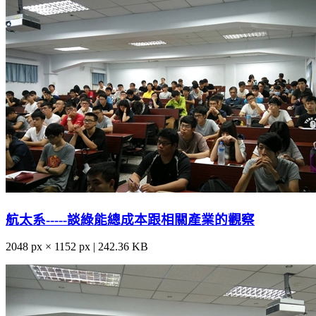
航太系-----談綠能總成本跟相關產業的觀察
2048 px × 1152 px | 242.36 KB