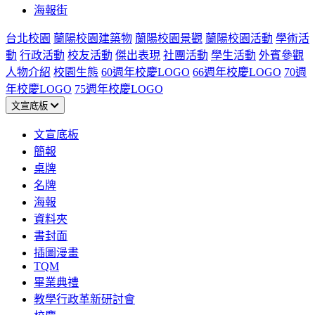
海報街
台北校園
蘭陽校園建築物
蘭陽校園景觀
蘭陽校園活動
學術活
動
行政活動
校友活動
傑出表現
社團活動
學生活動
外賓參觀
人物介紹
校園生態
60週年校慶LOGO
66週年校慶LOGO
70週
年校慶LOGO
75週年校慶LOGO
文宣底板
文宣底板
簡報
桌牌
名牌
海報
資料夾
書封面
插圖漫畫
TQM
畢業典禮
教學行政革新研討會