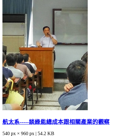
航太系-----談綠能總成本跟相關產業的觀察
540 px × 960 px | 54.2 KB