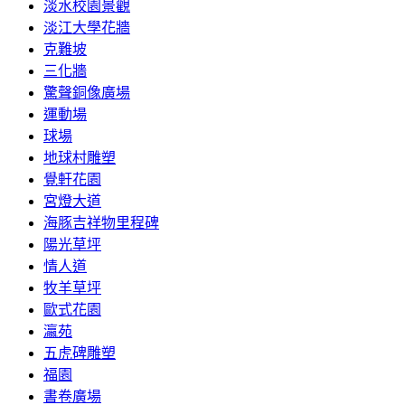
淡水校園景觀
淡江大學花牆
克難坡
三化牆
驚聲銅像廣場
運動場
球場
地球村雕塑
覺軒花園
宮燈大道
海豚吉祥物里程碑
陽光草坪
情人道
牧羊草坪
歐式花園
瀛苑
五虎碑雕塑
福園
書卷廣場