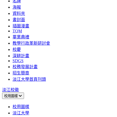
名牌
海報
資料夾
書封面
插圖漫畫
TQM
畢業典禮
教學行政革新研討會
校慶
深耕計畫
SDGS
校務發展計畫
招生簡章
淡江大學首頁刊頭
淡江校徽
校用圖樣
校用圖樣
淡江大學