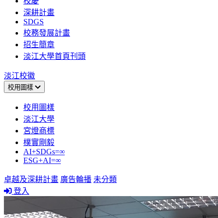
校慶
深耕計畫
SDGS
校務發展計畫
招生簡章
淡江大學首頁刊頭
淡江校徽
校用圖樣
校用圖樣
淡江大學
宮燈商標
樸實剛毅
AI+SDGs=∞
ESG+AI=∞
卓越及深耕計畫
廣告輪播
未分類
登入