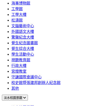
海事博物館
工學館
工學大樓
松濤館
文錙藝術中心
外國語文大樓
驚聲紀念大樓
覺生紀念圖書館
覺生綜合大樓
學生活動中心
視聽教育館
行政大樓
宮燈教室
守謙國際會議中心
校史館暨張建邦創辦人紀念館
其他
淡水校園景觀