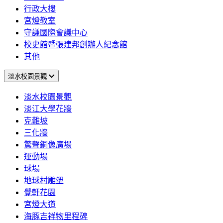
行政大樓
宮燈教室
守謙國際會議中心
校史館暨張建邦創辦人紀念館
其他
淡水校園景觀
淡水校園景觀
淡江大學花牆
克難坡
三化牆
驚聲銅像廣場
運動場
球場
地球村雕塑
覺軒花園
宮燈大道
海豚吉祥物里程碑