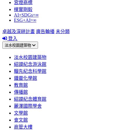
宮燈商標
樸實剛毅
AI+SDGs=∞
ESG+AI=∞
卓越及深耕計畫
廣告輪播
未分類
登入
淡水校園建築物
淡水校園建築物
紹謨紀念游泳館
騮先紀念科學館
鍾靈化學館
教育館
傳播館
紹謨紀念體育館
麗澤國際學舍
文學館
會文館
商管大樓