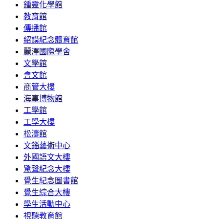
鍾靈化學館
教育館
傳播館
紹謨紀念體育館
麗澤國際學舍
文學館
會文館
商管大樓
海事博物館
工學館
工學大樓
松濤館
文錙藝術中心
外國語文大樓
驚聲紀念大樓
覺生紀念圖書館
覺生綜合大樓
學生活動中心
視聽教育館