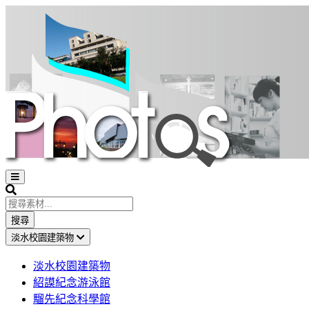
Open
sidebar
Search
搜尋
淡水校園建築物
淡水校園建築物
紹謨紀念游泳館
騮先紀念科學館