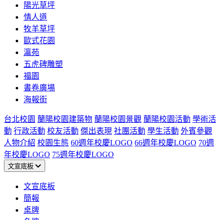
陽光草坪
情人道
牧羊草坪
歐式花園
瀛苑
五虎碑雕塑
福園
書卷廣場
海報街
台北校園
蘭陽校園建築物
蘭陽校園景觀
蘭陽校園活動
學術活
動
行政活動
校友活動
傑出表現
社團活動
學生活動
外賓參觀
人物介紹
校園生態
60週年校慶LOGO
66週年校慶LOGO
70週
年校慶LOGO
75週年校慶LOGO
文宣底板
文宣底板
簡報
桌牌