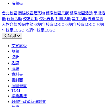
海報街
台北校園
蘭陽校園建築物
蘭陽校園景觀
蘭陽校園活動
學術活
動
行政活動
校友活動
傑出表現
社團活動
學生活動
外賓參觀
人物介紹
校園生態
60週年校慶LOGO
66週年校慶LOGO
70週
年校慶LOGO
75週年校慶LOGO
文宣底板
文宣底板
簡報
桌牌
名牌
海報
資料夾
書封面
插圖漫畫
TQM
畢業典禮
教學行政革新研討會