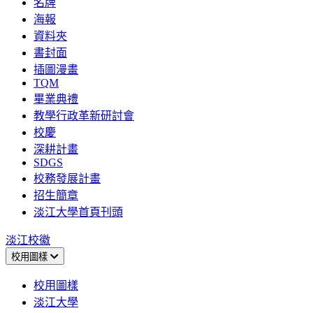
名牌
海報
資料夾
書封面
插圖漫畫
TQM
畢業典禮
教學行政革新研討會
校慶
深耕計畫
SDGS
校務發展計畫
招生簡章
淡江大學首頁刊頭
淡江校徽
校用圖樣
校用圖樣
淡江大學