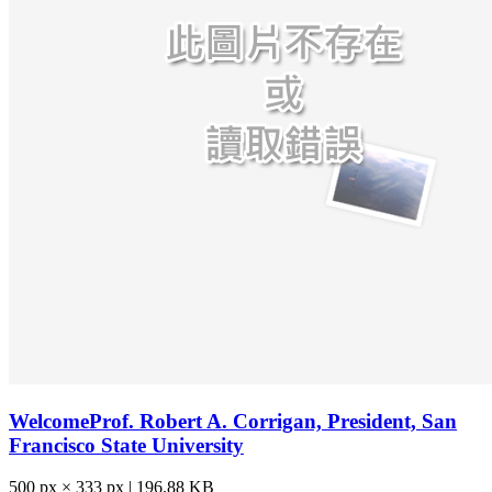
WelcomeProf. Robert A. Corrigan, President, San
Francisco State University
500 px × 333 px | 196.88 KB