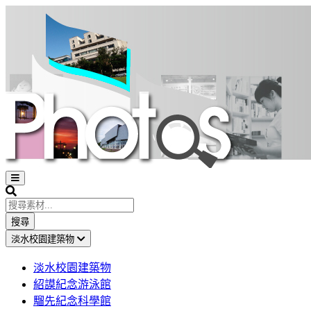
Open
sidebar
Search
搜尋
淡水校園建築物
淡水校園建築物
紹謨紀念游泳館
騮先紀念科學館