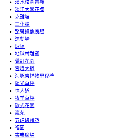
淡水校園景觀
淡江大學花牆
克難坡
三化牆
驚聲銅像廣場
運動場
球場
地球村雕塑
覺軒花園
宮燈大道
海豚吉祥物里程碑
陽光草坪
情人道
牧羊草坪
歐式花園
瀛苑
五虎碑雕塑
福園
書卷廣場