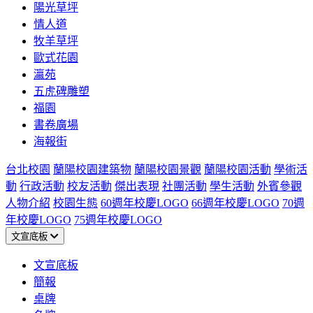
陽光草坪
情人道
牧羊草坪
歐式花園
瀛苑
五虎碑雕塑
福園
書卷廣場
海報街
台北校園
蘭陽校園建築物
蘭陽校園景觀
蘭陽校園活動
學術活
動
行政活動
校友活動
傑出表現
社團活動
學生活動
外賓參觀
人物介紹
校園生態
60週年校慶LOGO
66週年校慶LOGO
70週
年校慶LOGO
75週年校慶LOGO
文宣底板
文宣底板
簡報
桌牌