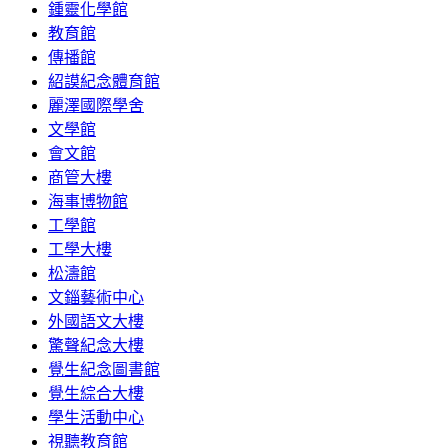
鍾靈化學館
教育館
傳播館
紹謨紀念體育館
麗澤國際學舍
文學館
會文館
商管大樓
海事博物館
工學館
工學大樓
松濤館
文錙藝術中心
外國語文大樓
驚聲紀念大樓
覺生紀念圖書館
覺生綜合大樓
學生活動中心
視聽教育館