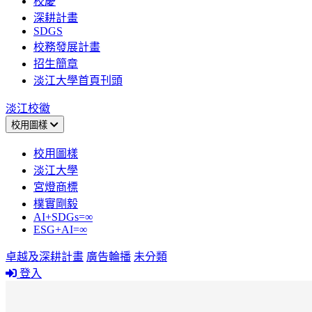
校慶
深耕計畫
SDGS
校務發展計畫
招生簡章
淡江大學首頁刊頭
淡江校徽
校用圖樣
校用圖樣
淡江大學
宮燈商標
樸實剛毅
AI+SDGs=∞
ESG+AI=∞
卓越及深耕計畫
廣告輪播
未分類
登入