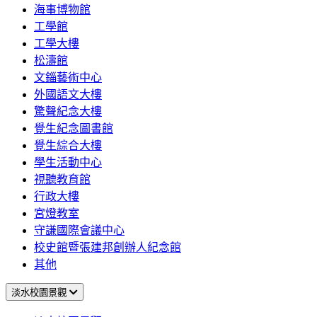
海事博物館
工學館
工學大樓
松濤館
文錙藝術中心
外國語文大樓
驚聲紀念大樓
覺生紀念圖書館
覺生綜合大樓
學生活動中心
視聽教育館
行政大樓
宮燈教室
守謙國際會議中心
校史館暨張建邦創辦人紀念館
其他
淡水校園景觀