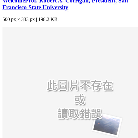
WelcomeProf. Robert A. Corrigan, President, San
Francisco State University
500 px × 333 px | 198.2 KB