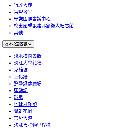
行政大樓
宮燈教室
守謙國際會議中心
校史館暨張建邦創辦人紀念館
其他
淡水校園景觀
淡水校園景觀
淡江大學花牆
克難坡
三化牆
驚聲銅像廣場
運動場
球場
地球村雕塑
覺軒花園
宮燈大道
海豚吉祥物里程碑