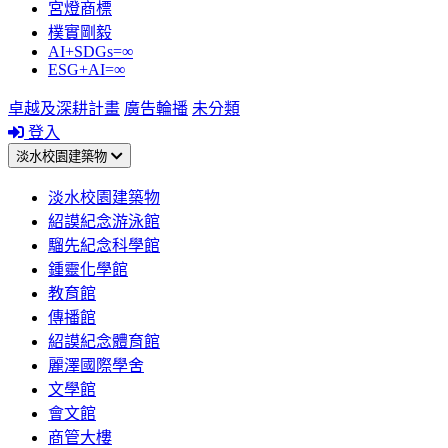
宮燈商標
樸實剛毅
AI+SDGs=∞
ESG+AI=∞
卓越及深耕計畫
廣告輪播
未分類
登入
淡水校園建築物
淡水校園建築物
紹謨紀念游泳館
騮先紀念科學館
鍾靈化學館
教育館
傳播館
紹謨紀念體育館
麗澤國際學舍
文學館
會文館
商管大樓