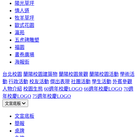
陽光草坪
情人道
牧羊草坪
歐式花園
瀛苑
五虎碑雕塑
福園
書卷廣場
海報街
台北校園
蘭陽校園建築物
蘭陽校園景觀
蘭陽校園活動
學術活
動
行政活動
校友活動
傑出表現
社團活動
學生活動
外賓參觀
人物介紹
校園生態
60週年校慶LOGO
66週年校慶LOGO
70週
年校慶LOGO
75週年校慶LOGO
文宣底板
文宣底板
簡報
桌牌