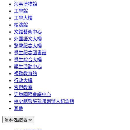
海事博物館
工學館
工學大樓
松濤館
文錙藝術中心
外國語文大樓
驚聲紀念大樓
覺生紀念圖書館
覺生綜合大樓
學生活動中心
視聽教育館
行政大樓
宮燈教室
守謙國際會議中心
校史館暨張建邦創辦人紀念館
其他
淡水校園景觀