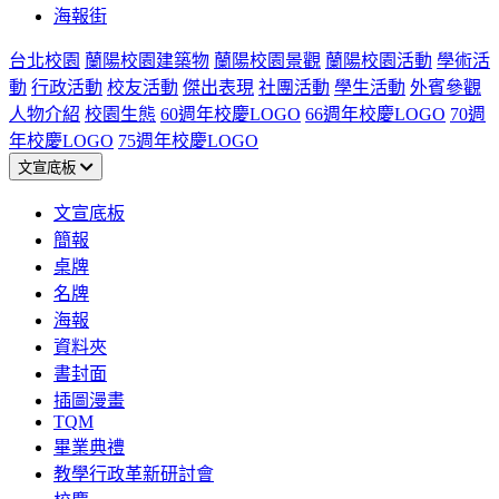
海報街
台北校園
蘭陽校園建築物
蘭陽校園景觀
蘭陽校園活動
學術活
動
行政活動
校友活動
傑出表現
社團活動
學生活動
外賓參觀
人物介紹
校園生態
60週年校慶LOGO
66週年校慶LOGO
70週
年校慶LOGO
75週年校慶LOGO
文宣底板
文宣底板
簡報
桌牌
名牌
海報
資料夾
書封面
插圖漫畫
TQM
畢業典禮
教學行政革新研討會