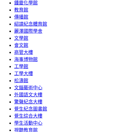
鍾靈化學館
教育館
傳播館
紹謨紀念體育館
麗澤國際學舍
文學館
會文館
商管大樓
海事博物館
工學館
工學大樓
松濤館
文錙藝術中心
外國語文大樓
驚聲紀念大樓
覺生紀念圖書館
覺生綜合大樓
學生活動中心
視聽教育館