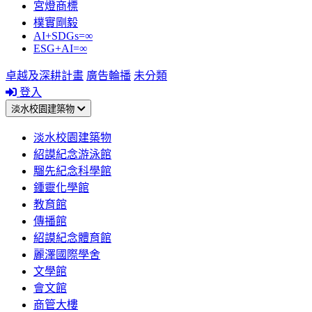
宮燈商標
樸實剛毅
AI+SDGs=∞
ESG+AI=∞
卓越及深耕計畫
廣告輪播
未分類
登入
淡水校園建築物
淡水校園建築物
紹謨紀念游泳館
騮先紀念科學館
鍾靈化學館
教育館
傳播館
紹謨紀念體育館
麗澤國際學舍
文學館
會文館
商管大樓