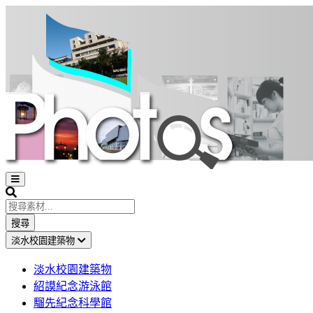
Open
sidebar
Search
搜尋
淡水校園建築物
淡水校園建築物
紹謨紀念游泳館
騮先紀念科學館