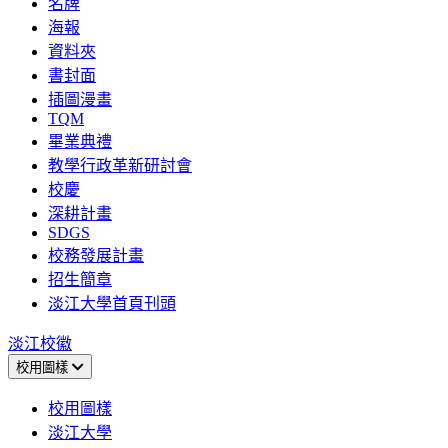
名牌
海報
資料夾
書封面
插圖漫畫
TQM
畢業典禮
教學行政革新研討會
校慶
深耕計畫
SDGS
校務發展計畫
招生簡章
淡江大學首頁刊頭
淡江校徽
校用圖樣
校用圖樣
淡江大學