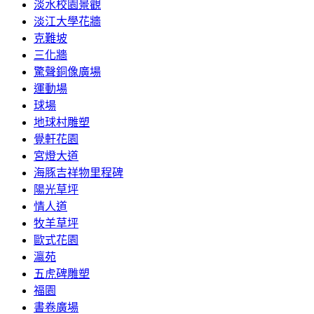
淡水校園景觀
淡江大學花牆
克難坡
三化牆
驚聲銅像廣場
運動場
球場
地球村雕塑
覺軒花園
宮燈大道
海豚吉祥物里程碑
陽光草坪
情人道
牧羊草坪
歐式花園
瀛苑
五虎碑雕塑
福園
書卷廣場