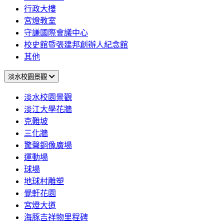
行政大樓
宮燈教室
守謙國際會議中心
校史館暨張建邦創辦人紀念館
其他
淡水校園景觀
淡水校園景觀
淡江大學花牆
克難坡
三化牆
驚聲銅像廣場
運動場
球場
地球村雕塑
覺軒花園
宮燈大道
海豚吉祥物里程碑