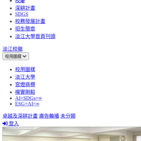
校慶
深耕計畫
SDGS
校務發展計畫
招生簡章
淡江大學首頁刊頭
淡江校徽
校用圖樣
校用圖樣
淡江大學
宮燈商標
樸實剛毅
AI+SDGs=∞
ESG+AI=∞
卓越及深耕計畫
廣告輪播
未分類
登入