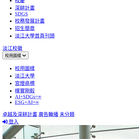
校慶
深耕計畫
SDGS
校務發展計畫
招生簡章
淡江大學首頁刊頭
淡江校徽
校用圖樣
校用圖樣
淡江大學
宮燈商標
樸實剛毅
AI+SDGs=∞
ESG+AI=∞
卓越及深耕計畫
廣告輪播
未分類
登入