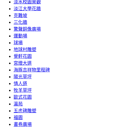
淡水校園景觀
淡江大學花牆
克難坡
三化牆
驚聲銅像廣場
運動場
球場
地球村雕塑
覺軒花園
宮燈大道
海豚吉祥物里程碑
陽光草坪
情人道
牧羊草坪
歐式花園
瀛苑
五虎碑雕塑
福園
書卷廣場