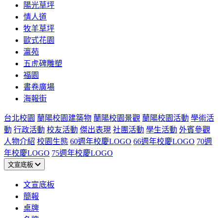
陽光草坪
情人道
牧羊草坪
歐式花園
瀛苑
五虎碑雕塑
福園
書卷廣場
海報街
台北校園
蘭陽校園建築物
蘭陽校園景觀
蘭陽校園活動
學術活
動
行政活動
校友活動
傑出表現
社團活動
學生活動
外賓參觀
人物介紹
校園生態
60週年校慶LOGO
66週年校慶LOGO
70週
年校慶LOGO
75週年校慶LOGO
文宣底板
文宣底板
簡報
桌牌