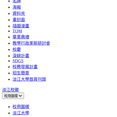
名牌
海報
資料夾
書封面
插圖漫畫
TQM
畢業典禮
教學行政革新研討會
校慶
深耕計畫
SDGS
校務發展計畫
招生簡章
淡江大學首頁刊頭
淡江校徽
校用圖樣
校用圖樣
淡江大學