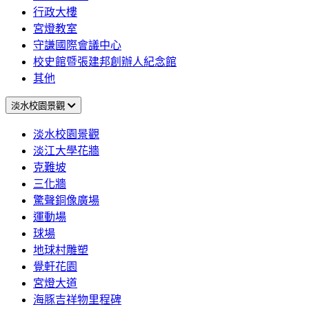
行政大樓
宮燈教室
守謙國際會議中心
校史館暨張建邦創辦人紀念館
其他
淡水校園景觀
淡水校園景觀
淡江大學花牆
克難坡
三化牆
驚聲銅像廣場
運動場
球場
地球村雕塑
覺軒花園
宮燈大道
海豚吉祥物里程碑