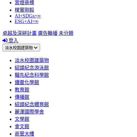
宮燈商標
樸實剛毅
AI+SDGs=∞
ESG+AI=∞
卓越及深耕計畫
廣告輪播
未分類
登入
淡水校園建築物
淡水校園建築物
紹謨紀念游泳館
騮先紀念科學館
鍾靈化學館
教育館
傳播館
紹謨紀念體育館
麗澤國際學舍
文學館
會文館
商管大樓