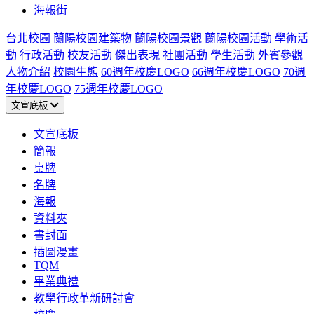
海報街
台北校園
蘭陽校園建築物
蘭陽校園景觀
蘭陽校園活動
學術活
動
行政活動
校友活動
傑出表現
社團活動
學生活動
外賓參觀
人物介紹
校園生態
60週年校慶LOGO
66週年校慶LOGO
70週
年校慶LOGO
75週年校慶LOGO
文宣底板
文宣底板
簡報
桌牌
名牌
海報
資料夾
書封面
插圖漫畫
TQM
畢業典禮
教學行政革新研討會