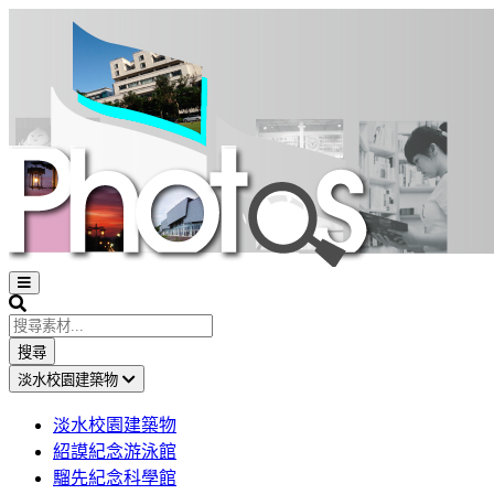
Open
sidebar
Search
搜尋
淡水校園建築物
淡水校園建築物
紹謨紀念游泳館
騮先紀念科學館