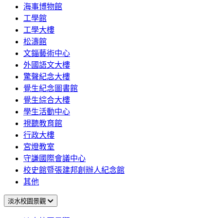
海事博物館
工學館
工學大樓
松濤館
文錙藝術中心
外國語文大樓
驚聲紀念大樓
覺生紀念圖書館
覺生綜合大樓
學生活動中心
視聽教育館
行政大樓
宮燈教室
守謙國際會議中心
校史館暨張建邦創辦人紀念館
其他
淡水校園景觀