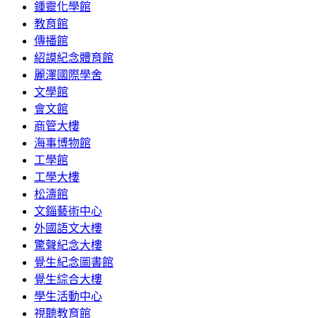
鍾靈化學館
教育館
傳播館
紹謨紀念體育館
麗澤國際學舍
文學館
會文館
商管大樓
海事博物館
工學館
工學大樓
松濤館
文錙藝術中心
外國語文大樓
驚聲紀念大樓
覺生紀念圖書館
覺生綜合大樓
學生活動中心
視聽教育館