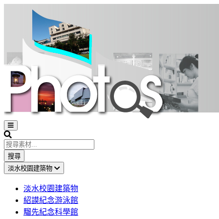
Open
sidebar
Search
搜尋
淡水校園建築物
淡水校園建築物
紹謨紀念游泳館
騮先紀念科學館