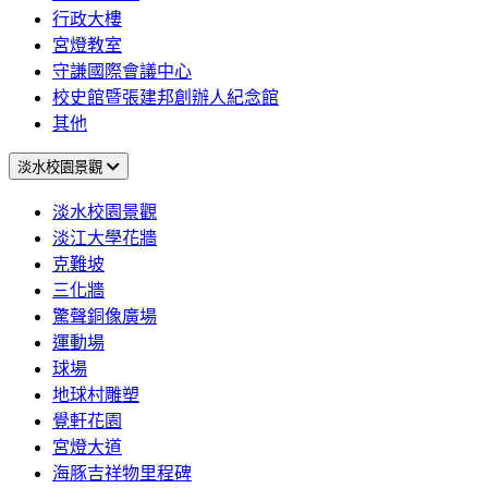
行政大樓
宮燈教室
守謙國際會議中心
校史館暨張建邦創辦人紀念館
其他
淡水校園景觀
淡水校園景觀
淡江大學花牆
克難坡
三化牆
驚聲銅像廣場
運動場
球場
地球村雕塑
覺軒花園
宮燈大道
海豚吉祥物里程碑