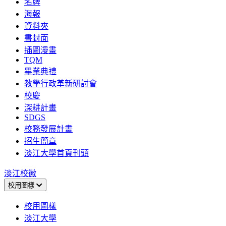
名牌
海報
資料夾
書封面
插圖漫畫
TQM
畢業典禮
教學行政革新研討會
校慶
深耕計畫
SDGS
校務發展計畫
招生簡章
淡江大學首頁刊頭
淡江校徽
校用圖樣
校用圖樣
淡江大學