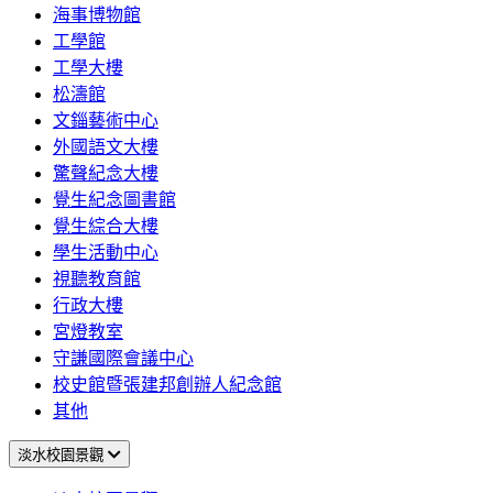
海事博物館
工學館
工學大樓
松濤館
文錙藝術中心
外國語文大樓
驚聲紀念大樓
覺生紀念圖書館
覺生綜合大樓
學生活動中心
視聽教育館
行政大樓
宮燈教室
守謙國際會議中心
校史館暨張建邦創辦人紀念館
其他
淡水校園景觀