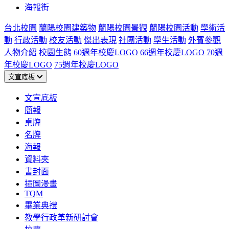
海報街
台北校園
蘭陽校園建築物
蘭陽校園景觀
蘭陽校園活動
學術活
動
行政活動
校友活動
傑出表現
社團活動
學生活動
外賓參觀
人物介紹
校園生態
60週年校慶LOGO
66週年校慶LOGO
70週
年校慶LOGO
75週年校慶LOGO
文宣底板
文宣底板
簡報
桌牌
名牌
海報
資料夾
書封面
插圖漫畫
TQM
畢業典禮
教學行政革新研討會