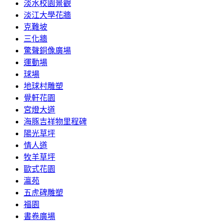
淡水校園景觀
淡江大學花牆
克難坡
三化牆
驚聲銅像廣場
運動場
球場
地球村雕塑
覺軒花園
宮燈大道
海豚吉祥物里程碑
陽光草坪
情人道
牧羊草坪
歐式花園
瀛苑
五虎碑雕塑
福園
書卷廣場