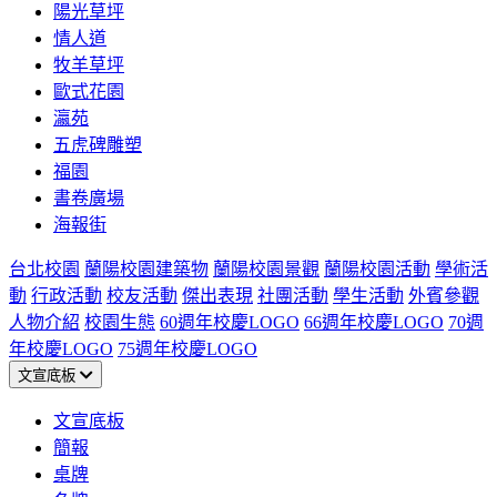
陽光草坪
情人道
牧羊草坪
歐式花園
瀛苑
五虎碑雕塑
福園
書卷廣場
海報街
台北校園
蘭陽校園建築物
蘭陽校園景觀
蘭陽校園活動
學術活
動
行政活動
校友活動
傑出表現
社團活動
學生活動
外賓參觀
人物介紹
校園生態
60週年校慶LOGO
66週年校慶LOGO
70週
年校慶LOGO
75週年校慶LOGO
文宣底板
文宣底板
簡報
桌牌