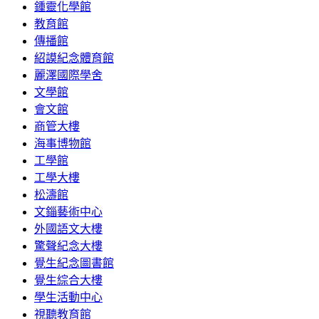
鍾靈化學館
教育館
傳播館
紹謨紀念體育館
麗澤國際學舍
文學館
會文館
商管大樓
海事博物館
工學館
工學大樓
松濤館
文錙藝術中心
外國語文大樓
驚聲紀念大樓
覺生紀念圖書館
覺生綜合大樓
學生活動中心
視聽教育館