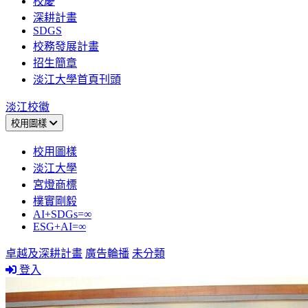
校慶
深耕計畫
SDGS
校務發展計畫
招生簡章
淡江大學首頁刊頭
淡江校徽
校用圖樣
校用圖樣
淡江大學
宮燈商標
樸實剛毅
AI+SDGs=∞
ESG+AI=∞
卓越及深耕計畫
廣告輪播
未分類
登入