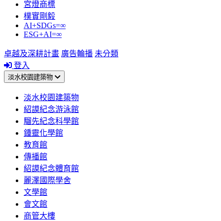
宮燈商標
樸實剛毅
AI+SDGs=∞
ESG+AI=∞
卓越及深耕計畫
廣告輪播
未分類
登入
淡水校園建築物
淡水校園建築物
紹謨紀念游泳館
騮先紀念科學館
鍾靈化學館
教育館
傳播館
紹謨紀念體育館
麗澤國際學舍
文學館
會文館
商管大樓