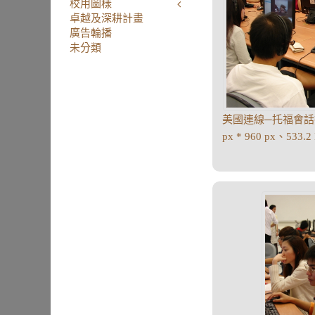
校用圖樣
卓越及深耕計畫
廣告輪播
未分類
美國連線─托福會話
px * 960 px、533.