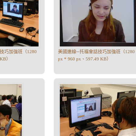
技巧加強班（1280
美國連線─托福會話技巧加強班（1280
2 KB）
px * 960 px、597.49 KB）