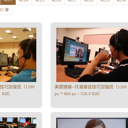
4224
4225
4226
4227
4228
4229
4230
203 筆
技巧加強班（1280
美國連線─托福會話技巧加強班（1280
11 KB）
px * 960 px、536.9 KB）