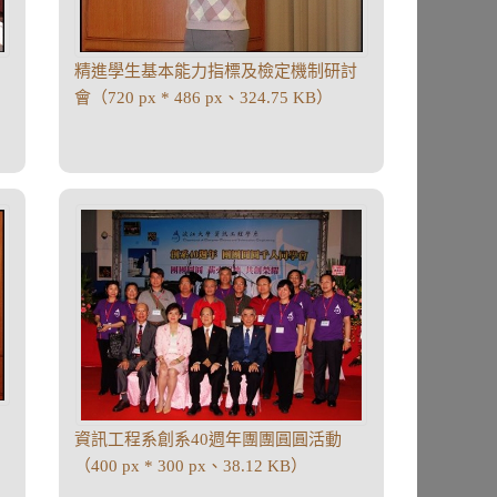
精進學生基本能力指標及檢定機制研討
會（720 px * 486 px、324.75 KB）
資訊工程系創系40週年團團圓圓活動
（400 px * 300 px、38.12 KB）