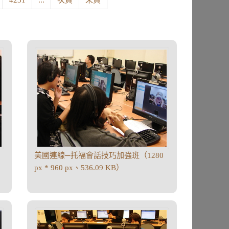
4231
...
次頁
末頁
美國連線─托福會話技巧加強班（1280
px * 960 px、536.09 KB）