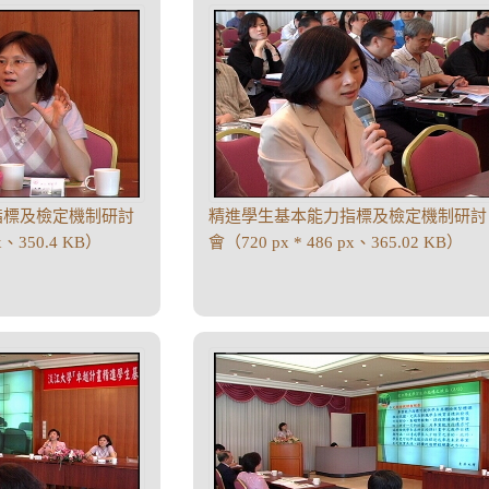
指標及檢定機制研討
精進學生基本能力指標及檢定機制研討
px、350.4 KB）
會（720 px * 486 px、365.02 KB）