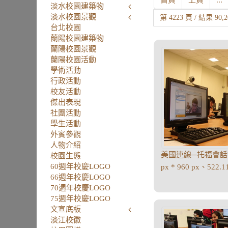
首頁
上頁
...
淡水校園建築物
淡水校園景觀
第 4223 頁 / 結果 90,
台北校園
蘭陽校園建築物
蘭陽校園景觀
蘭陽校園活動
學術活動
行政活動
校友活動
傑出表現
社團活動
學生活動
外賓參觀
人物介紹
美國連線─托福會話
校園生態
60週年校慶LOGO
px * 960 px、522.
66週年校慶LOGO
70週年校慶LOGO
75週年校慶LOGO
文宣底板
淡江校徽