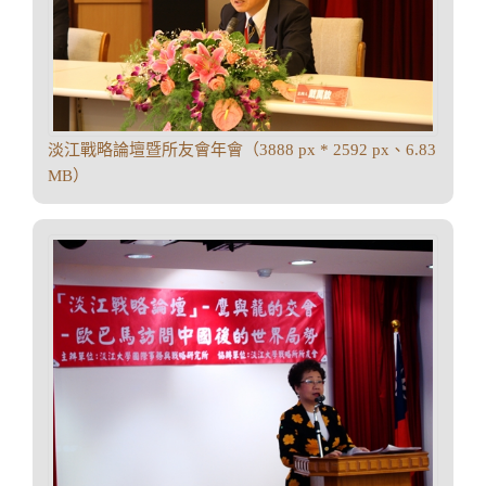
淡江戰略論壇暨所友會年會（3888 px * 2592 px、6.83
MB）