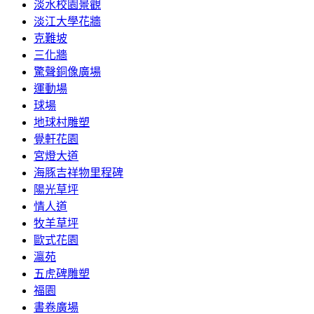
淡水校園景觀
淡江大學花牆
克難坡
三化牆
驚聲銅像廣場
運動場
球場
地球村雕塑
覺軒花園
宮燈大道
海豚吉祥物里程碑
陽光草坪
情人道
牧羊草坪
歐式花園
瀛苑
五虎碑雕塑
福園
書卷廣場