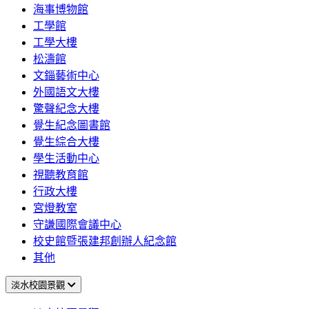
海事博物館
工學館
工學大樓
松濤館
文錙藝術中心
外國語文大樓
驚聲紀念大樓
覺生紀念圖書館
覺生綜合大樓
學生活動中心
視聽教育館
行政大樓
宮燈教室
守謙國際會議中心
校史館暨張建邦創辦人紀念館
其他
淡水校園景觀