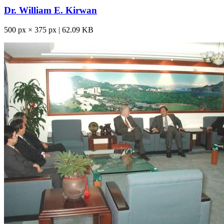
Dr. William E. Kirwan
500 px × 375 px | 62.09 KB