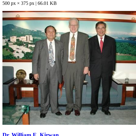
500 px × 375 px | 66.01 KB
Dr. William E. Kirwan