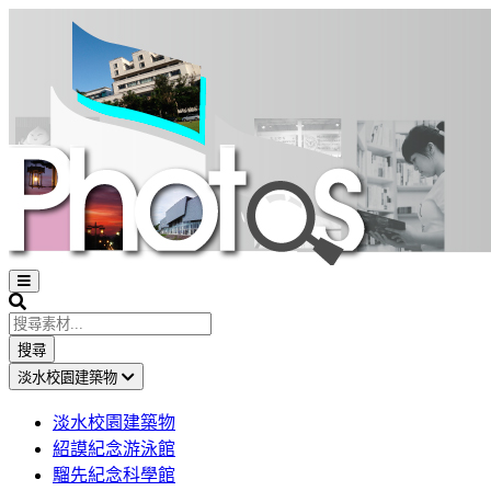
Open
sidebar
Search
搜尋
淡水校園建築物
淡水校園建築物
紹謨紀念游泳館
騮先紀念科學館