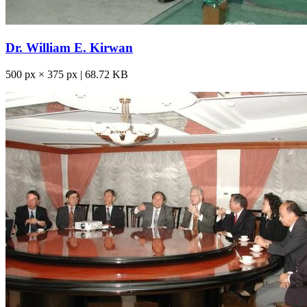
Dr. William E. Kirwan
500 px × 375 px | 68.72 KB