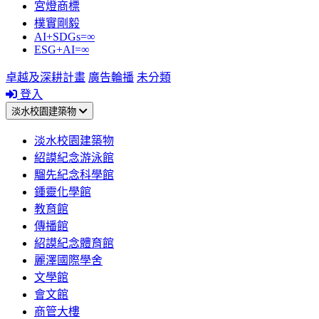
宮燈商標
樸實剛毅
AI+SDGs=∞
ESG+AI=∞
卓越及深耕計畫
廣告輪播
未分類
登入
淡水校園建築物
淡水校園建築物
紹謨紀念游泳館
騮先紀念科學館
鍾靈化學館
教育館
傳播館
紹謨紀念體育館
麗澤國際學舍
文學館
會文館
商管大樓