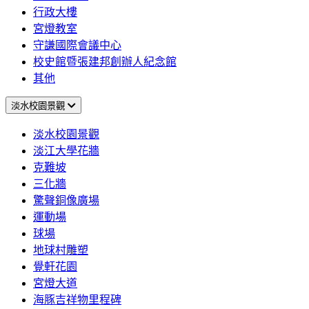
行政大樓
宮燈教室
守謙國際會議中心
校史館暨張建邦創辦人紀念館
其他
淡水校園景觀
淡水校園景觀
淡江大學花牆
克難坡
三化牆
驚聲銅像廣場
運動場
球場
地球村雕塑
覺軒花園
宮燈大道
海豚吉祥物里程碑