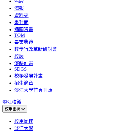
名牌
海報
資料夾
書封面
插圖漫畫
TQM
畢業典禮
教學行政革新研討會
校慶
深耕計畫
SDGS
校務發展計畫
招生簡章
淡江大學首頁刊頭
淡江校徽
校用圖樣
校用圖樣
淡江大學