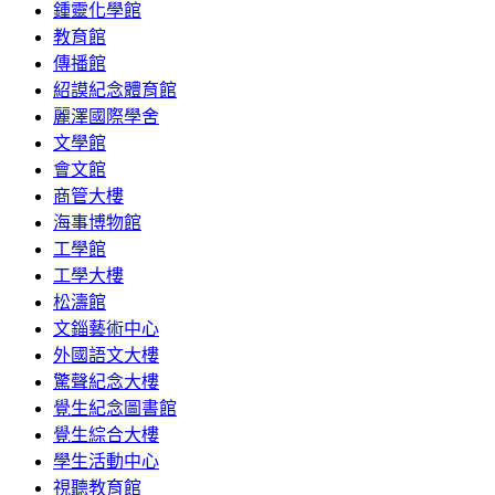
鍾靈化學館
教育館
傳播館
紹謨紀念體育館
麗澤國際學舍
文學館
會文館
商管大樓
海事博物館
工學館
工學大樓
松濤館
文錙藝術中心
外國語文大樓
驚聲紀念大樓
覺生紀念圖書館
覺生綜合大樓
學生活動中心
視聽教育館