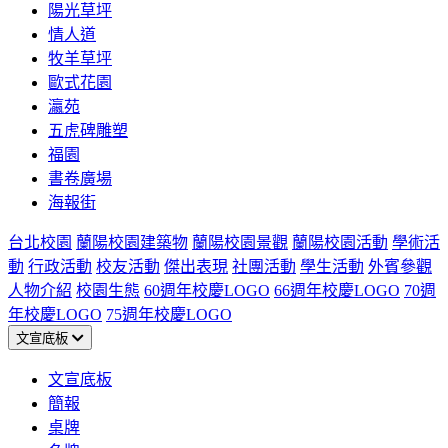
陽光草坪
情人道
牧羊草坪
歐式花園
瀛苑
五虎碑雕塑
福園
書卷廣場
海報街
台北校園
蘭陽校園建築物
蘭陽校園景觀
蘭陽校園活動
學術活
動
行政活動
校友活動
傑出表現
社團活動
學生活動
外賓參觀
人物介紹
校園生態
60週年校慶LOGO
66週年校慶LOGO
70週
年校慶LOGO
75週年校慶LOGO
文宣底板
文宣底板
簡報
桌牌