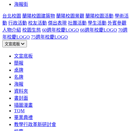
海報街
台北校園
蘭陽校園建築物
蘭陽校園景觀
蘭陽校園活動
學術活
動
行政活動
校友活動
傑出表現
社團活動
學生活動
外賓參觀
人物介紹
校園生態
60週年校慶LOGO
66週年校慶LOGO
70週
年校慶LOGO
75週年校慶LOGO
文宣底板
文宣底板
簡報
桌牌
名牌
海報
資料夾
書封面
插圖漫畫
TQM
畢業典禮
教學行政革新研討會