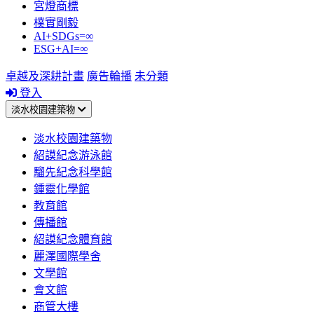
宮燈商標
樸實剛毅
AI+SDGs=∞
ESG+AI=∞
卓越及深耕計畫
廣告輪播
未分類
登入
淡水校園建築物
淡水校園建築物
紹謨紀念游泳館
騮先紀念科學館
鍾靈化學館
教育館
傳播館
紹謨紀念體育館
麗澤國際學舍
文學館
會文館
商管大樓