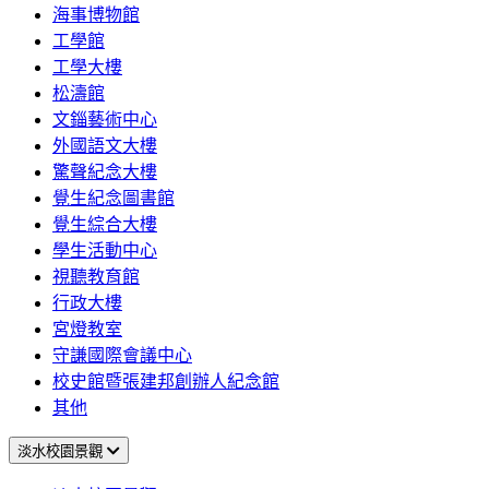
海事博物館
工學館
工學大樓
松濤館
文錙藝術中心
外國語文大樓
驚聲紀念大樓
覺生紀念圖書館
覺生綜合大樓
學生活動中心
視聽教育館
行政大樓
宮燈教室
守謙國際會議中心
校史館暨張建邦創辦人紀念館
其他
淡水校園景觀