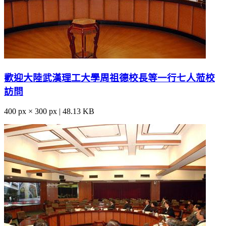
歡迎大陸武漢理工大學周祖德校長等一行七人蒞校
訪問
400 px × 300 px | 48.13 KB