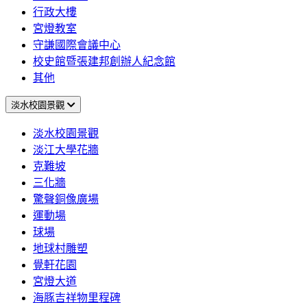
行政大樓
宮燈教室
守謙國際會議中心
校史館暨張建邦創辦人紀念館
其他
淡水校園景觀
淡水校園景觀
淡江大學花牆
克難坡
三化牆
驚聲銅像廣場
運動場
球場
地球村雕塑
覺軒花園
宮燈大道
海豚吉祥物里程碑