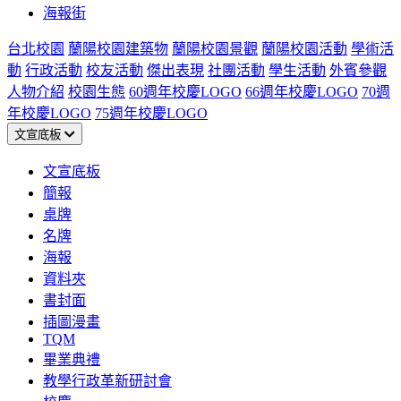
海報街
台北校園
蘭陽校園建築物
蘭陽校園景觀
蘭陽校園活動
學術活
動
行政活動
校友活動
傑出表現
社團活動
學生活動
外賓參觀
人物介紹
校園生態
60週年校慶LOGO
66週年校慶LOGO
70週
年校慶LOGO
75週年校慶LOGO
文宣底板
文宣底板
簡報
桌牌
名牌
海報
資料夾
書封面
插圖漫畫
TQM
畢業典禮
教學行政革新研討會