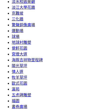
淡水校園景觀
淡江大學花牆
克難坡
三化牆
驚聲銅像廣場
運動場
球場
地球村雕塑
覺軒花園
宮燈大道
海豚吉祥物里程碑
陽光草坪
情人道
牧羊草坪
歐式花園
瀛苑
五虎碑雕塑
福園
書卷廣場