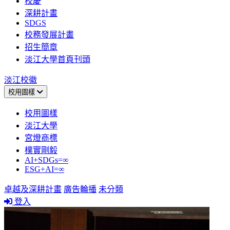
校慶
深耕計畫
SDGS
校務發展計畫
招生簡章
淡江大學首頁刊頭
淡江校徽
校用圖樣
校用圖樣
淡江大學
宮燈商標
樸實剛毅
AI+SDGs=∞
ESG+AI=∞
卓越及深耕計畫
廣告輪播
未分類
登入