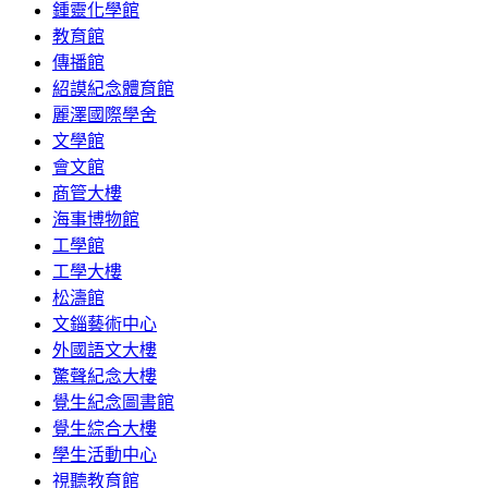
鍾靈化學館
教育館
傳播館
紹謨紀念體育館
麗澤國際學舍
文學館
會文館
商管大樓
海事博物館
工學館
工學大樓
松濤館
文錙藝術中心
外國語文大樓
驚聲紀念大樓
覺生紀念圖書館
覺生綜合大樓
學生活動中心
視聽教育館