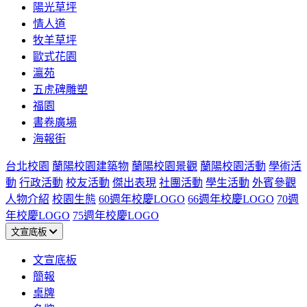
陽光草坪
情人道
牧羊草坪
歐式花園
瀛苑
五虎碑雕塑
福園
書卷廣場
海報街
台北校園
蘭陽校園建築物
蘭陽校園景觀
蘭陽校園活動
學術活
動
行政活動
校友活動
傑出表現
社團活動
學生活動
外賓參觀
人物介紹
校園生態
60週年校慶LOGO
66週年校慶LOGO
70週
年校慶LOGO
75週年校慶LOGO
文宣底板
文宣底板
簡報
桌牌