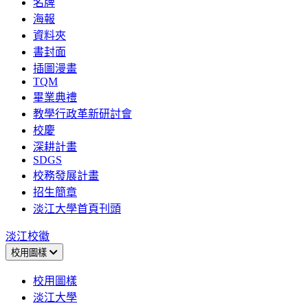
名牌
海報
資料夾
書封面
插圖漫畫
TQM
畢業典禮
教學行政革新研討會
校慶
深耕計畫
SDGS
校務發展計畫
招生簡章
淡江大學首頁刊頭
淡江校徽
校用圖樣
校用圖樣
淡江大學