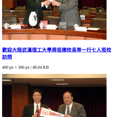
歡迎大陸武漢理工大學周祖德校長等一行七人蒞校
訪問
400 px × 300 px | 48.04 KB