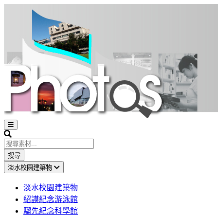
Open
sidebar
Search
搜尋
淡水校園建築物
淡水校園建築物
紹謨紀念游泳館
騮先紀念科學館