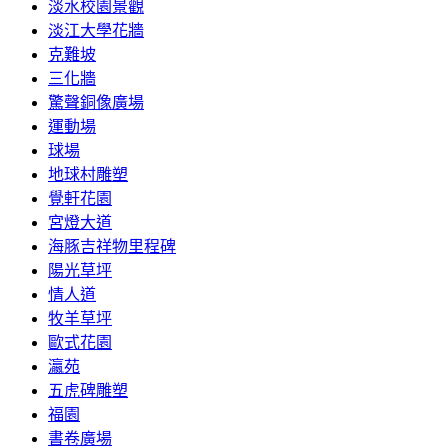
淡水校園景觀
淡江大學花牆
克難坡
三化牆
驚聲銅像廣場
運動場
球場
地球村雕塑
覺軒花園
宮燈大道
海豚吉祥物里程碑
陽光草坪
情人道
牧羊草坪
歐式花園
瀛苑
五虎碑雕塑
福園
書卷廣場