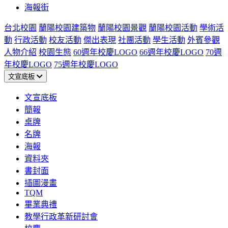
海報街
台北校園
蘭陽校園建築物
蘭陽校園景觀
蘭陽校園活動
學術活
動
行政活動
校友活動
傑出表現
社團活動
學生活動
外賓參觀
人物介紹
校園生態
60週年校慶LOGO
66週年校慶LOGO
70週
年校慶LOGO
75週年校慶LOGO
文宣底板
文宣底板
簡報
桌牌
名牌
海報
資料夾
書封面
插圖漫畫
TQM
畢業典禮
教學行政革新研討會