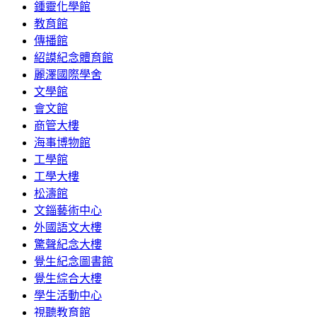
鍾靈化學館
教育館
傳播館
紹謨紀念體育館
麗澤國際學舍
文學館
會文館
商管大樓
海事博物館
工學館
工學大樓
松濤館
文錙藝術中心
外國語文大樓
驚聲紀念大樓
覺生紀念圖書館
覺生綜合大樓
學生活動中心
視聽教育館