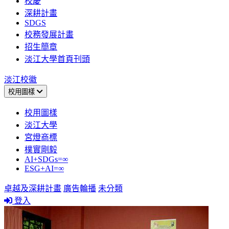
校慶
深耕計畫
SDGS
校務發展計畫
招生簡章
淡江大學首頁刊頭
淡江校徽
校用圖樣
校用圖樣
淡江大學
宮燈商標
樸實剛毅
AI+SDGs=∞
ESG+AI=∞
卓越及深耕計畫
廣告輪播
未分類
登入