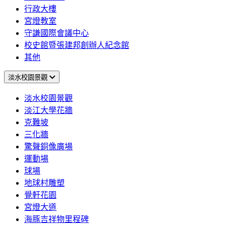
行政大樓
宮燈教室
守謙國際會議中心
校史館暨張建邦創辦人紀念館
其他
淡水校園景觀
淡水校園景觀
淡江大學花牆
克難坡
三化牆
驚聲銅像廣場
運動場
球場
地球村雕塑
覺軒花園
宮燈大道
海豚吉祥物里程碑