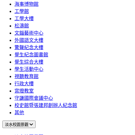
海事博物館
工學館
工學大樓
松濤館
文錙藝術中心
外國語文大樓
驚聲紀念大樓
覺生紀念圖書館
覺生綜合大樓
學生活動中心
視聽教育館
行政大樓
宮燈教室
守謙國際會議中心
校史館暨張建邦創辦人紀念館
其他
淡水校園景觀