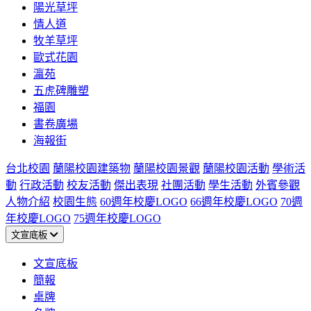
陽光草坪
情人道
牧羊草坪
歐式花園
瀛苑
五虎碑雕塑
福園
書卷廣場
海報街
台北校園
蘭陽校園建築物
蘭陽校園景觀
蘭陽校園活動
學術活
動
行政活動
校友活動
傑出表現
社團活動
學生活動
外賓參觀
人物介紹
校園生態
60週年校慶LOGO
66週年校慶LOGO
70週
年校慶LOGO
75週年校慶LOGO
文宣底板
文宣底板
簡報
桌牌