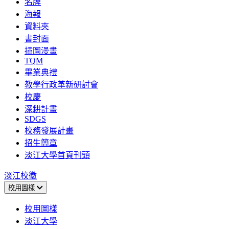
名牌
海報
資料夾
書封面
插圖漫畫
TQM
畢業典禮
教學行政革新研討會
校慶
深耕計畫
SDGS
校務發展計畫
招生簡章
淡江大學首頁刊頭
淡江校徽
校用圖樣
校用圖樣
淡江大學