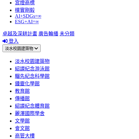
宮燈商標
樸實剛毅
AI+SDGs=∞
ESG+AI=∞
卓越及深耕計畫
廣告輪播
未分類
登入
淡水校園建築物
淡水校園建築物
紹謨紀念游泳館
騮先紀念科學館
鍾靈化學館
教育館
傳播館
紹謨紀念體育館
麗澤國際學舍
文學館
會文館
商管大樓