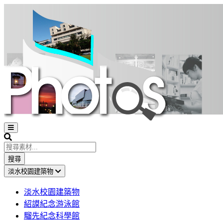
Open
sidebar
Search
搜尋
淡水校園建築物
淡水校園建築物
紹謨紀念游泳館
騮先紀念科學館