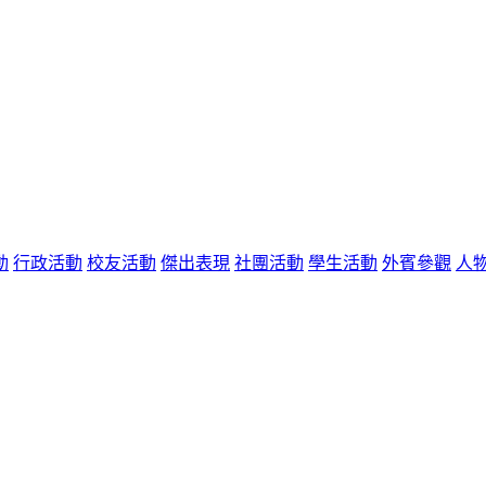
動
行政活動
校友活動
傑出表現
社團活動
學生活動
外賓參觀
人