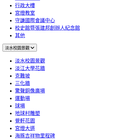
行政大樓
宮燈教室
守謙國際會議中心
校史館暨張建邦創辦人紀念館
其他
淡水校園景觀
淡水校園景觀
淡江大學花牆
克難坡
三化牆
驚聲銅像廣場
運動場
球場
地球村雕塑
覺軒花園
宮燈大道
海豚吉祥物里程碑