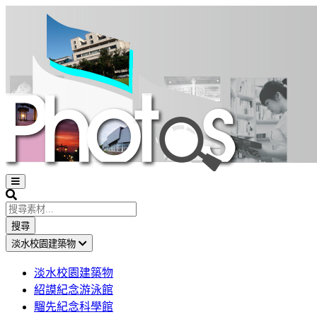
Open
sidebar
Search
搜尋
淡水校園建築物
淡水校園建築物
紹謨紀念游泳館
騮先紀念科學館