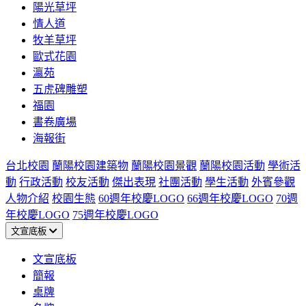
陽光草坪
情人道
牧羊草坪
歐式花園
瀛苑
五虎碑雕塑
福園
書卷廣場
海報街
台北校園
蘭陽校園建築物
蘭陽校園景觀
蘭陽校園活動
學術活
動
行政活動
校友活動
傑出表現
社團活動
學生活動
外賓參觀
人物介紹
校園生態
60週年校慶LOGO
66週年校慶LOGO
70週
年校慶LOGO
75週年校慶LOGO
文宣底板
文宣底板
簡報
桌牌