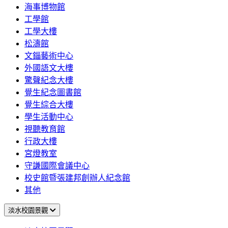
海事博物館
工學館
工學大樓
松濤館
文錙藝術中心
外國語文大樓
驚聲紀念大樓
覺生紀念圖書館
覺生綜合大樓
學生活動中心
視聽教育館
行政大樓
宮燈教室
守謙國際會議中心
校史館暨張建邦創辦人紀念館
其他
淡水校園景觀