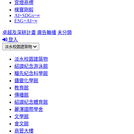
宮燈商標
樸實剛毅
AI+SDGs=∞
ESG+AI=∞
卓越及深耕計畫
廣告輪播
未分類
登入
淡水校園建築物
淡水校園建築物
紹謨紀念游泳館
騮先紀念科學館
鍾靈化學館
教育館
傳播館
紹謨紀念體育館
麗澤國際學舍
文學館
會文館
商管大樓