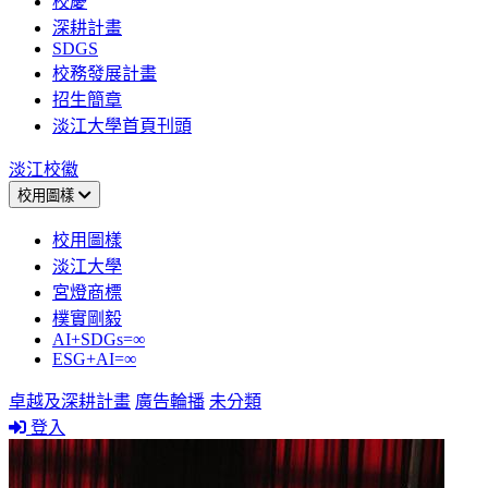
校慶
深耕計畫
SDGS
校務發展計畫
招生簡章
淡江大學首頁刊頭
淡江校徽
校用圖樣
校用圖樣
淡江大學
宮燈商標
樸實剛毅
AI+SDGs=∞
ESG+AI=∞
卓越及深耕計畫
廣告輪播
未分類
登入