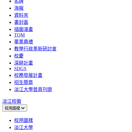
名牌
海報
資料夾
書封面
插圖漫畫
TQM
畢業典禮
教學行政革新研討會
校慶
深耕計畫
SDGS
校務發展計畫
招生簡章
淡江大學首頁刊頭
淡江校徽
校用圖樣
校用圖樣
淡江大學