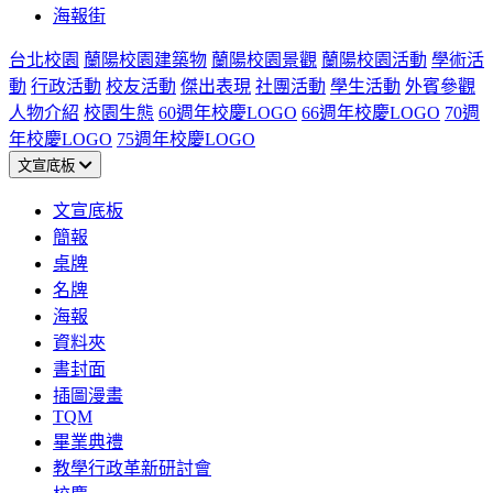
海報街
台北校園
蘭陽校園建築物
蘭陽校園景觀
蘭陽校園活動
學術活
動
行政活動
校友活動
傑出表現
社團活動
學生活動
外賓參觀
人物介紹
校園生態
60週年校慶LOGO
66週年校慶LOGO
70週
年校慶LOGO
75週年校慶LOGO
文宣底板
文宣底板
簡報
桌牌
名牌
海報
資料夾
書封面
插圖漫畫
TQM
畢業典禮
教學行政革新研討會