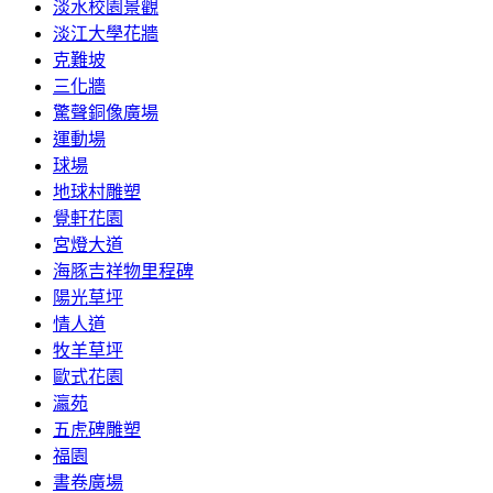
淡水校園景觀
淡江大學花牆
克難坡
三化牆
驚聲銅像廣場
運動場
球場
地球村雕塑
覺軒花園
宮燈大道
海豚吉祥物里程碑
陽光草坪
情人道
牧羊草坪
歐式花園
瀛苑
五虎碑雕塑
福園
書卷廣場