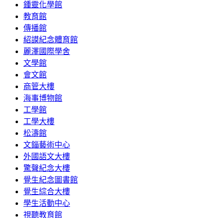
鍾靈化學館
教育館
傳播館
紹謨紀念體育館
麗澤國際學舍
文學館
會文館
商管大樓
海事博物館
工學館
工學大樓
松濤館
文錙藝術中心
外國語文大樓
驚聲紀念大樓
覺生紀念圖書館
覺生綜合大樓
學生活動中心
視聽教育館