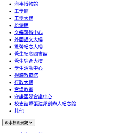
海事博物館
工學館
工學大樓
松濤館
文錙藝術中心
外國語文大樓
驚聲紀念大樓
覺生紀念圖書館
覺生綜合大樓
學生活動中心
視聽教育館
行政大樓
宮燈教室
守謙國際會議中心
校史館暨張建邦創辦人紀念館
其他
淡水校園景觀