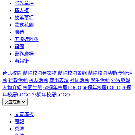
陽光草坪
情人道
牧羊草坪
歐式花園
瀛苑
五虎碑雕塑
福園
書卷廣場
海報街
台北校園
蘭陽校園建築物
蘭陽校園景觀
蘭陽校園活動
學術活
動
行政活動
校友活動
傑出表現
社團活動
學生活動
外賓參觀
人物介紹
校園生態
60週年校慶LOGO
66週年校慶LOGO
70週
年校慶LOGO
75週年校慶LOGO
文宣底板
文宣底板
簡報
桌牌