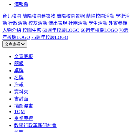
海報街
台北校園
蘭陽校園建築物
蘭陽校園景觀
蘭陽校園活動
學術活
動
行政活動
校友活動
傑出表現
社團活動
學生活動
外賓參觀
人物介紹
校園生態
60週年校慶LOGO
66週年校慶LOGO
70週
年校慶LOGO
75週年校慶LOGO
文宣底板
文宣底板
簡報
桌牌
名牌
海報
資料夾
書封面
插圖漫畫
TQM
畢業典禮
教學行政革新研討會