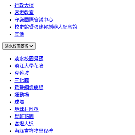
行政大樓
宮燈教室
守謙國際會議中心
校史館暨張建邦創辦人紀念館
其他
淡水校園景觀
淡水校園景觀
淡江大學花牆
克難坡
三化牆
驚聲銅像廣場
運動場
球場
地球村雕塑
覺軒花園
宮燈大道
海豚吉祥物里程碑