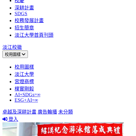
校慶
深耕計畫
SDGS
校務發展計畫
招生簡章
淡江大學首頁刊頭
淡江校徽
校用圖樣
校用圖樣
淡江大學
宮燈商標
樸實剛毅
AI+SDGs=∞
ESG+AI=∞
卓越及深耕計畫
廣告輪播
未分類
登入