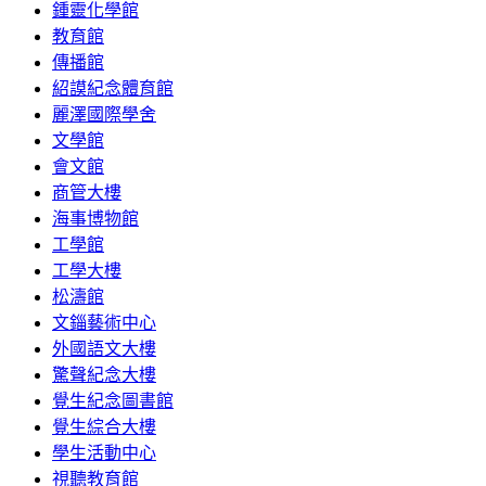
鍾靈化學館
教育館
傳播館
紹謨紀念體育館
麗澤國際學舍
文學館
會文館
商管大樓
海事博物館
工學館
工學大樓
松濤館
文錙藝術中心
外國語文大樓
驚聲紀念大樓
覺生紀念圖書館
覺生綜合大樓
學生活動中心
視聽教育館