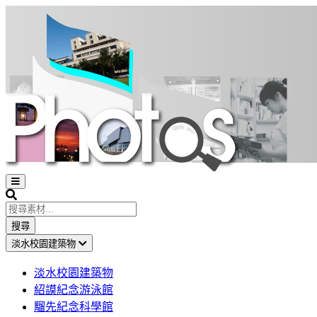
Open
sidebar
Search
搜尋
淡水校園建築物
淡水校園建築物
紹謨紀念游泳館
騮先紀念科學館