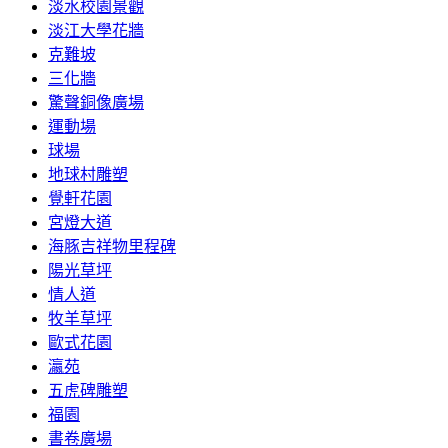
淡水校園景觀
淡江大學花牆
克難坡
三化牆
驚聲銅像廣場
運動場
球場
地球村雕塑
覺軒花園
宮燈大道
海豚吉祥物里程碑
陽光草坪
情人道
牧羊草坪
歐式花園
瀛苑
五虎碑雕塑
福園
書卷廣場