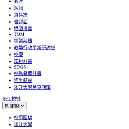
名牌
海報
資料夾
書封面
插圖漫畫
TQM
畢業典禮
教學行政革新研討會
校慶
深耕計畫
SDGS
校務發展計畫
招生簡章
淡江大學首頁刊頭
淡江校徽
校用圖樣
校用圖樣
淡江大學