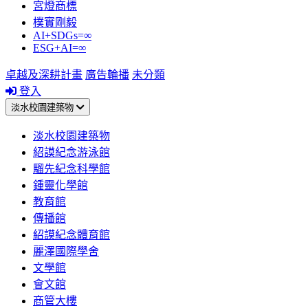
宮燈商標
樸實剛毅
AI+SDGs=∞
ESG+AI=∞
卓越及深耕計畫
廣告輪播
未分類
登入
淡水校園建築物
淡水校園建築物
紹謨紀念游泳館
騮先紀念科學館
鍾靈化學館
教育館
傳播館
紹謨紀念體育館
麗澤國際學舍
文學館
會文館
商管大樓