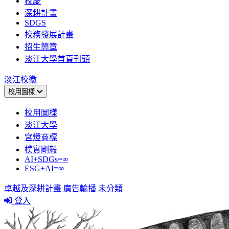
校慶
深耕計畫
SDGS
校務發展計畫
招生簡章
淡江大學首頁刊頭
淡江校徽
校用圖樣
校用圖樣
淡江大學
宮燈商標
樸實剛毅
AI+SDGs=∞
ESG+AI=∞
卓越及深耕計畫
廣告輪播
未分類
登入