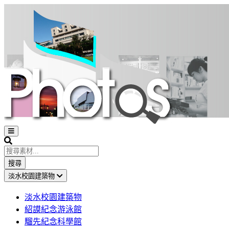
Open
sidebar
Search
搜尋
淡水校園建築物
淡水校園建築物
紹謨紀念游泳館
騮先紀念科學館