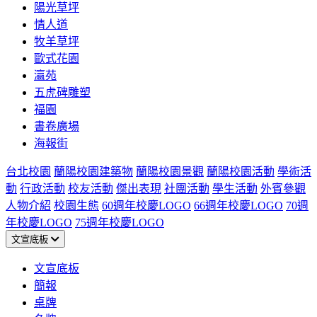
陽光草坪
情人道
牧羊草坪
歐式花園
瀛苑
五虎碑雕塑
福園
書卷廣場
海報街
台北校園
蘭陽校園建築物
蘭陽校園景觀
蘭陽校園活動
學術活
動
行政活動
校友活動
傑出表現
社團活動
學生活動
外賓參觀
人物介紹
校園生態
60週年校慶LOGO
66週年校慶LOGO
70週
年校慶LOGO
75週年校慶LOGO
文宣底板
文宣底板
簡報
桌牌