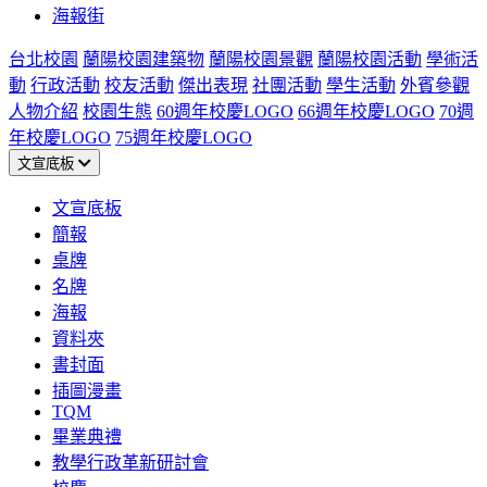
海報街
台北校園
蘭陽校園建築物
蘭陽校園景觀
蘭陽校園活動
學術活
動
行政活動
校友活動
傑出表現
社團活動
學生活動
外賓參觀
人物介紹
校園生態
60週年校慶LOGO
66週年校慶LOGO
70週
年校慶LOGO
75週年校慶LOGO
文宣底板
文宣底板
簡報
桌牌
名牌
海報
資料夾
書封面
插圖漫畫
TQM
畢業典禮
教學行政革新研討會