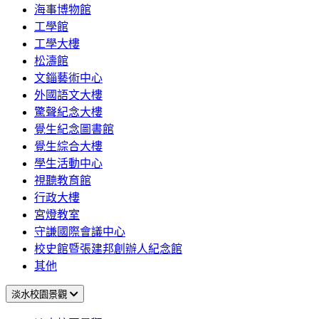
海事博物館
工學館
工學大樓
松濤館
文錙藝術中心
外國語文大樓
驚聲紀念大樓
覺生紀念圖書館
覺生綜合大樓
學生活動中心
視聽教育館
行政大樓
宮燈教室
守謙國際會議中心
校史館暨張建邦創辦人紀念館
其他
淡水校園景觀