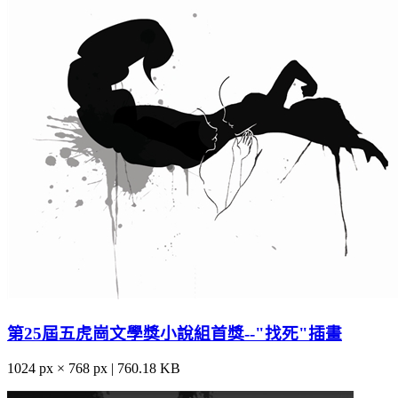
第25屆五虎崗文學獎小說組首獎--"找死"插畫
1024 px × 768 px | 760.18 KB