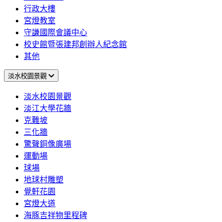
行政大樓
宮燈教室
守謙國際會議中心
校史館暨張建邦創辦人紀念館
其他
淡水校園景觀
淡水校園景觀
淡江大學花牆
克難坡
三化牆
驚聲銅像廣場
運動場
球場
地球村雕塑
覺軒花園
宮燈大道
海豚吉祥物里程碑