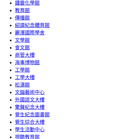
鍾靈化學館
教育館
傳播館
紹謨紀念體育館
麗澤國際學舍
文學館
會文館
商管大樓
海事博物館
工學館
工學大樓
松濤館
文錙藝術中心
外國語文大樓
驚聲紀念大樓
覺生紀念圖書館
覺生綜合大樓
學生活動中心
視聽教育館