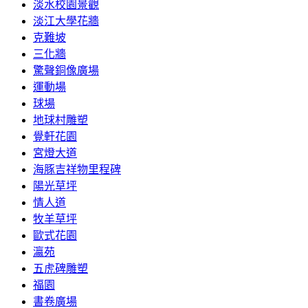
淡水校園景觀
淡江大學花牆
克難坡
三化牆
驚聲銅像廣場
運動場
球場
地球村雕塑
覺軒花園
宮燈大道
海豚吉祥物里程碑
陽光草坪
情人道
牧羊草坪
歐式花園
瀛苑
五虎碑雕塑
福園
書卷廣場