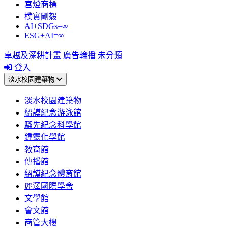
宮燈商標
樸實剛毅
AI+SDGs=∞
ESG+AI=∞
卓越及深耕計畫
廣告輪播
未分類
登入
淡水校園建築物
淡水校園建築物
紹謨紀念游泳館
騮先紀念科學館
鍾靈化學館
教育館
傳播館
紹謨紀念體育館
麗澤國際學舍
文學館
會文館
商管大樓