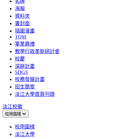
名牌
海報
資料夾
書封面
插圖漫畫
TQM
畢業典禮
教學行政革新研討會
校慶
深耕計畫
SDGS
校務發展計畫
招生簡章
淡江大學首頁刊頭
淡江校徽
校用圖樣
校用圖樣
淡江大學