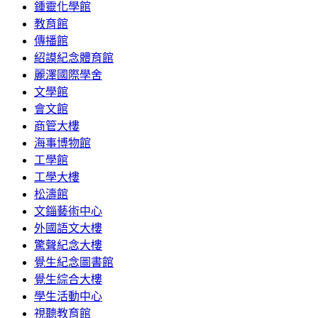
鍾靈化學館
教育館
傳播館
紹謨紀念體育館
麗澤國際學舍
文學館
會文館
商管大樓
海事博物館
工學館
工學大樓
松濤館
文錙藝術中心
外國語文大樓
驚聲紀念大樓
覺生紀念圖書館
覺生綜合大樓
學生活動中心
視聽教育館