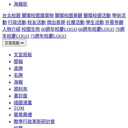
海報街
台北校園
蘭陽校園建築物
蘭陽校園景觀
蘭陽校園活動
學術活
動
行政活動
校友活動
傑出表現
社團活動
學生活動
外賓參觀
人物介紹
校園生態
60週年校慶LOGO
66週年校慶LOGO
70週
年校慶LOGO
75週年校慶LOGO
文宣底板
文宣底板
簡報
桌牌
名牌
海報
資料夾
書封面
插圖漫畫
TQM
畢業典禮
教學行政革新研討會