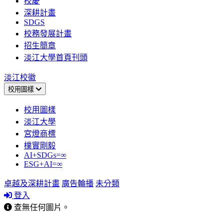
校慶
深耕計畫
SDGS
校務發展計畫
招生簡章
淡江大學首頁刊頭
淡江校徽
校用圖樣
校用圖樣
淡江大學
宮燈商標
樸實剛毅
AI+SDGs=∞
ESG+AI=∞
卓越及深耕計畫
廣告輪播
未分類
登入
查無任何圖片。