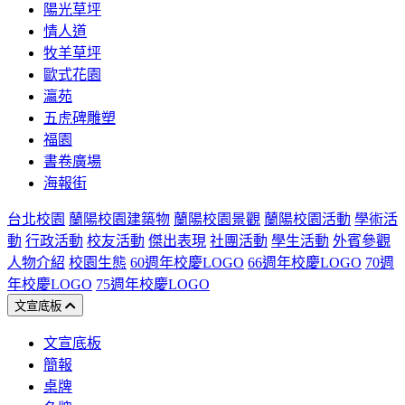
陽光草坪
情人道
牧羊草坪
歐式花園
瀛苑
五虎碑雕塑
福園
書卷廣場
海報街
台北校園
蘭陽校園建築物
蘭陽校園景觀
蘭陽校園活動
學術活
動
行政活動
校友活動
傑出表現
社團活動
學生活動
外賓參觀
人物介紹
校園生態
60週年校慶LOGO
66週年校慶LOGO
70週
年校慶LOGO
75週年校慶LOGO
文宣底板
文宣底板
簡報
桌牌