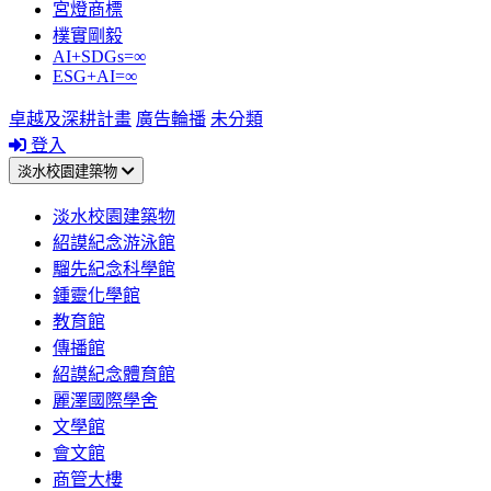
宮燈商標
樸實剛毅
AI+SDGs=∞
ESG+AI=∞
卓越及深耕計畫
廣告輪播
未分類
登入
淡水校園建築物
淡水校園建築物
紹謨紀念游泳館
騮先紀念科學館
鍾靈化學館
教育館
傳播館
紹謨紀念體育館
麗澤國際學舍
文學館
會文館
商管大樓