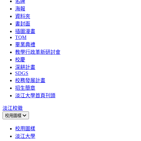
名牌
海報
資料夾
書封面
插圖漫畫
TQM
畢業典禮
教學行政革新研討會
校慶
深耕計畫
SDGS
校務發展計畫
招生簡章
淡江大學首頁刊頭
淡江校徽
校用圖樣
校用圖樣
淡江大學