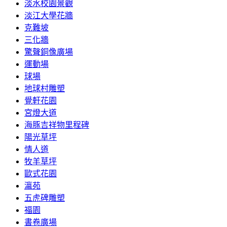
淡水校園景觀
淡江大學花牆
克難坡
三化牆
驚聲銅像廣場
運動場
球場
地球村雕塑
覺軒花園
宮燈大道
海豚吉祥物里程碑
陽光草坪
情人道
牧羊草坪
歐式花園
瀛苑
五虎碑雕塑
福園
書卷廣場