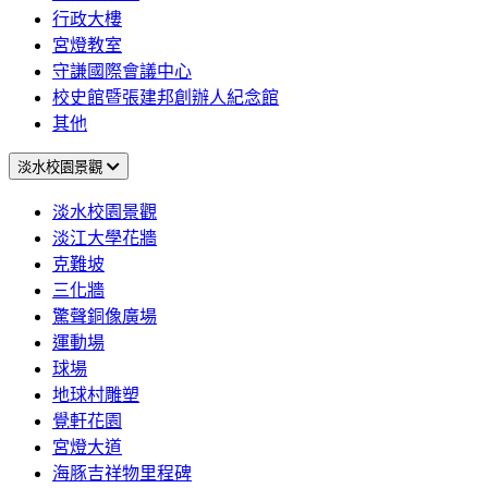
行政大樓
宮燈教室
守謙國際會議中心
校史館暨張建邦創辦人紀念館
其他
淡水校園景觀
淡水校園景觀
淡江大學花牆
克難坡
三化牆
驚聲銅像廣場
運動場
球場
地球村雕塑
覺軒花園
宮燈大道
海豚吉祥物里程碑