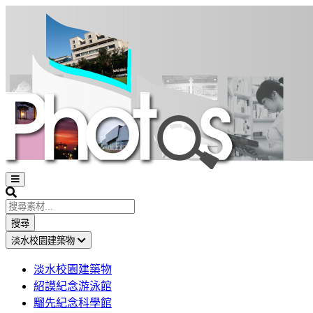
Open
sidebar
Search
搜尋
淡水校園建築物
淡水校園建築物
紹謨紀念游泳館
騮先紀念科學館