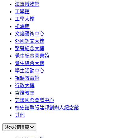
海事博物館
工學館
工學大樓
松濤館
文錙藝術中心
外國語文大樓
驚聲紀念大樓
覺生紀念圖書館
覺生綜合大樓
學生活動中心
視聽教育館
行政大樓
宮燈教室
守謙國際會議中心
校史館暨張建邦創辦人紀念館
其他
淡水校園景觀