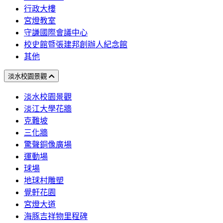
行政大樓
宮燈教室
守謙國際會議中心
校史館暨張建邦創辦人紀念館
其他
淡水校園景觀
淡水校園景觀
淡江大學花牆
克難坡
三化牆
驚聲銅像廣場
運動場
球場
地球村雕塑
覺軒花園
宮燈大道
海豚吉祥物里程碑