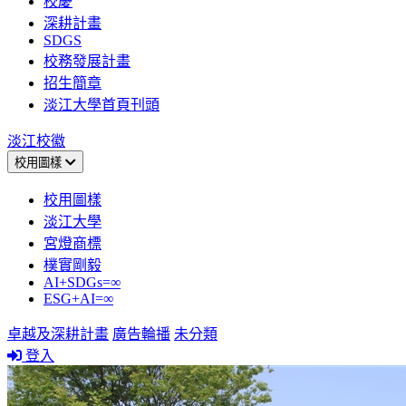
校慶
深耕計畫
SDGS
校務發展計畫
招生簡章
淡江大學首頁刊頭
淡江校徽
校用圖樣
校用圖樣
淡江大學
宮燈商標
樸實剛毅
AI+SDGs=∞
ESG+AI=∞
卓越及深耕計畫
廣告輪播
未分類
登入