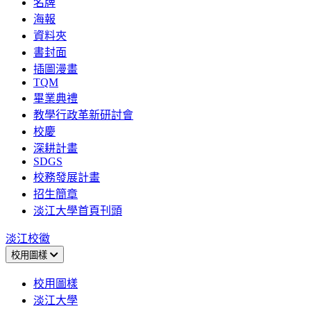
名牌
海報
資料夾
書封面
插圖漫畫
TQM
畢業典禮
教學行政革新研討會
校慶
深耕計畫
SDGS
校務發展計畫
招生簡章
淡江大學首頁刊頭
淡江校徽
校用圖樣
校用圖樣
淡江大學