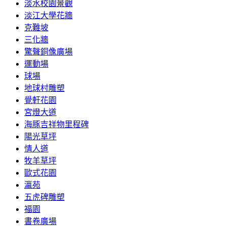
淡水校園景觀
淡江大學花牆
克難坡
三化牆
驚聲銅像廣場
運動場
球場
地球村雕塑
覺軒花園
宮燈大道
海豚吉祥物里程碑
陽光草坪
情人道
牧羊草坪
歐式花園
瀛苑
五虎碑雕塑
福園
書卷廣場