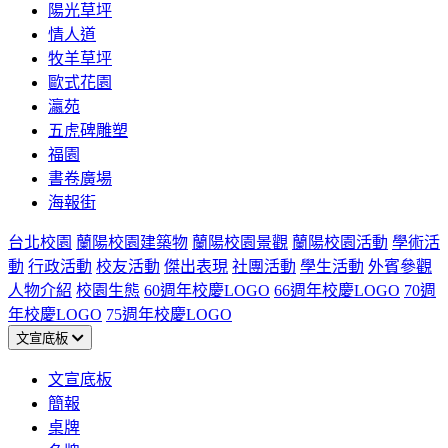
陽光草坪
情人道
牧羊草坪
歐式花園
瀛苑
五虎碑雕塑
福園
書卷廣場
海報街
台北校園
蘭陽校園建築物
蘭陽校園景觀
蘭陽校園活動
學術活
動
行政活動
校友活動
傑出表現
社團活動
學生活動
外賓參觀
人物介紹
校園生態
60週年校慶LOGO
66週年校慶LOGO
70週
年校慶LOGO
75週年校慶LOGO
文宣底板
文宣底板
簡報
桌牌