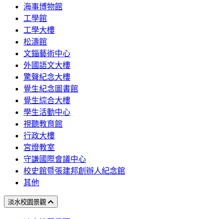
海事博物館
工學館
工學大樓
松濤館
文錙藝術中心
外國語文大樓
驚聲紀念大樓
覺生紀念圖書館
覺生綜合大樓
學生活動中心
視聽教育館
行政大樓
宮燈教室
守謙國際會議中心
校史館暨張建邦創辦人紀念館
其他
淡水校園景觀