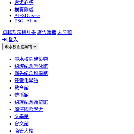
宮燈商標
樸實剛毅
AI+SDGs=∞
ESG+AI=∞
卓越及深耕計畫
廣告輪播
未分類
登入
淡水校園建築物
淡水校園建築物
紹謨紀念游泳館
騮先紀念科學館
鍾靈化學館
教育館
傳播館
紹謨紀念體育館
麗澤國際學舍
文學館
會文館
商管大樓