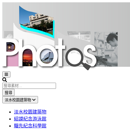
Open
sidebar
Search
搜尋
淡水校園建築物
淡水校園建築物
紹謨紀念游泳館
騮先紀念科學館