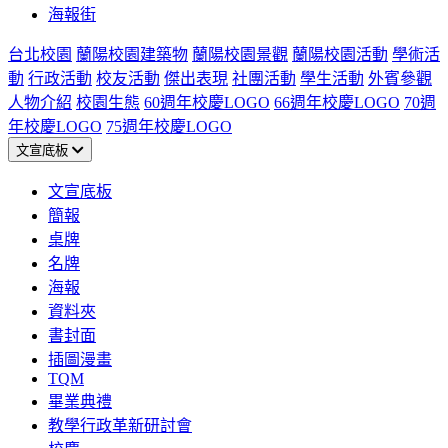
海報街
台北校園
蘭陽校園建築物
蘭陽校園景觀
蘭陽校園活動
學術活
動
行政活動
校友活動
傑出表現
社團活動
學生活動
外賓參觀
人物介紹
校園生態
60週年校慶LOGO
66週年校慶LOGO
70週
年校慶LOGO
75週年校慶LOGO
文宣底板
文宣底板
簡報
桌牌
名牌
海報
資料夾
書封面
插圖漫畫
TQM
畢業典禮
教學行政革新研討會