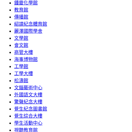
鍾靈化學館
教育館
傳播館
紹謨紀念體育館
麗澤國際學舍
文學館
會文館
商管大樓
海事博物館
工學館
工學大樓
松濤館
文錙藝術中心
外國語文大樓
驚聲紀念大樓
覺生紀念圖書館
覺生綜合大樓
學生活動中心
視聽教育館