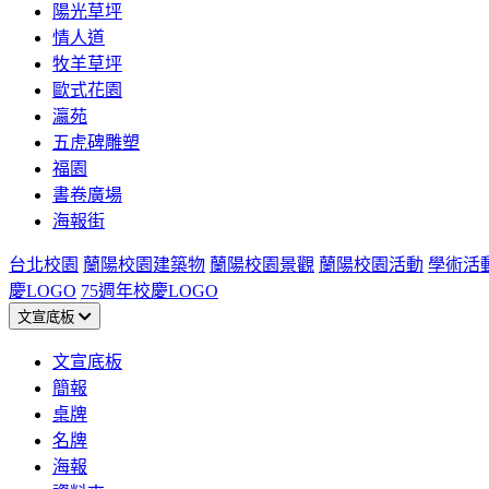
陽光草坪
情人道
牧羊草坪
歐式花園
瀛苑
五虎碑雕塑
福園
書卷廣場
海報街
台北校園
蘭陽校園建築物
蘭陽校園景觀
蘭陽校園活動
學術活
慶LOGO
75週年校慶LOGO
文宣底板
文宣底板
簡報
桌牌
名牌
海報