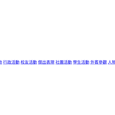
動
行政活動
校友活動
傑出表現
社團活動
學生活動
外賓參觀
人