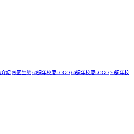
物介紹
校園生態
60週年校慶LOGO
66週年校慶LOGO
70週年校