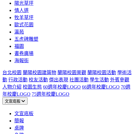
陽光草坪
情人道
牧羊草坪
歐式花園
瀛苑
五虎碑雕塑
福園
書卷廣場
海報街
台北校園
蘭陽校園建築物
蘭陽校園景觀
蘭陽校園活動
學術活
動
行政活動
校友活動
傑出表現
社團活動
學生活動
外賓參觀
人物介紹
校園生態
60週年校慶LOGO
66週年校慶LOGO
70週
年校慶LOGO
75週年校慶LOGO
文宣底板
文宣底板
簡報
桌牌