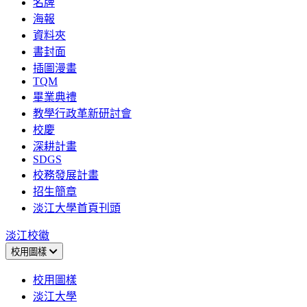
名牌
海報
資料夾
書封面
插圖漫畫
TQM
畢業典禮
教學行政革新研討會
校慶
深耕計畫
SDGS
校務發展計畫
招生簡章
淡江大學首頁刊頭
淡江校徽
校用圖樣
校用圖樣
淡江大學