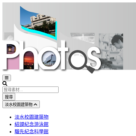
Open
sidebar
Search
搜尋
淡水校園建築物
淡水校園建築物
紹謨紀念游泳館
騮先紀念科學館