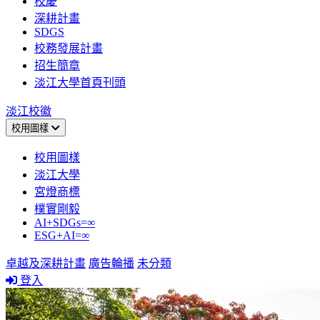
校慶
深耕計畫
SDGS
校務發展計畫
招生簡章
淡江大學首頁刊頭
淡江校徽
校用圖樣
校用圖樣
淡江大學
宮燈商標
樸實剛毅
AI+SDGs=∞
ESG+AI=∞
卓越及深耕計畫
廣告輪播
未分類
登入