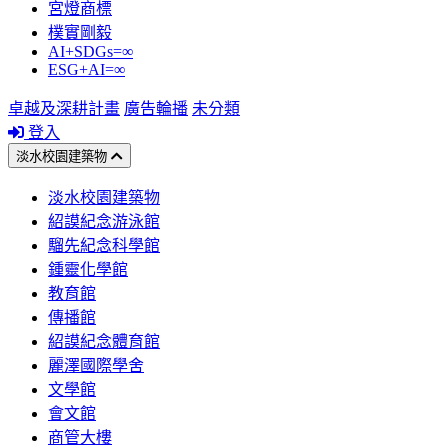
宮燈商標
樸實剛毅
AI+SDGs=∞
ESG+AI=∞
卓越及深耕計畫
廣告輪播
未分類
登入
淡水校園建築物
淡水校園建築物
紹謨紀念游泳館
騮先紀念科學館
鍾靈化學館
教育館
傳播館
紹謨紀念體育館
麗澤國際學舍
文學館
會文館
商管大樓