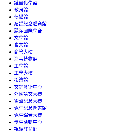
鍾靈化學館
教育館
傳播館
紹謨紀念體育館
麗澤國際學舍
文學館
會文館
商管大樓
海事博物館
工學館
工學大樓
松濤館
文錙藝術中心
外國語文大樓
驚聲紀念大樓
覺生紀念圖書館
覺生綜合大樓
學生活動中心
視聽教育館