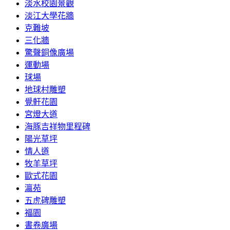
淡水校園景觀
淡江大學花牆
克難坡
三化牆
驚聲銅像廣場
運動場
球場
地球村雕塑
覺軒花園
宮燈大道
海豚吉祥物里程碑
陽光草坪
情人道
牧羊草坪
歐式花園
瀛苑
五虎碑雕塑
福園
書卷廣場