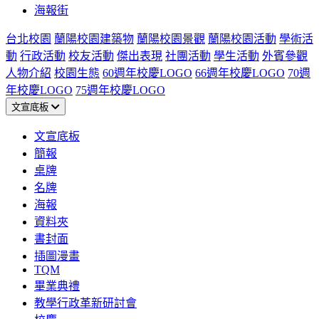
海報街
台北校園
蘭陽校園建築物
蘭陽校園景觀
蘭陽校園活動
學術活
動
行政活動
校友活動
傑出表現
社團活動
學生活動
外賓參觀
人物介紹
校園生態
60週年校慶LOGO
66週年校慶LOGO
70週
年校慶LOGO
75週年校慶LOGO
文宣底板
文宣底板
簡報
桌牌
名牌
海報
資料夾
書封面
插圖漫畫
TQM
畢業典禮
教學行政革新研討會