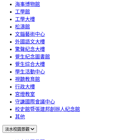
海事博物館
工學館
工學大樓
松濤館
文錙藝術中心
外國語文大樓
驚聲紀念大樓
覺生紀念圖書館
覺生綜合大樓
學生活動中心
視聽教育館
行政大樓
宮燈教室
守謙國際會議中心
校史館暨張建邦創辦人紀念館
其他
淡水校園景觀