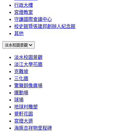
行政大樓
宮燈教室
守謙國際會議中心
校史館暨張建邦創辦人紀念館
其他
淡水校園景觀
淡水校園景觀
淡江大學花牆
克難坡
三化牆
驚聲銅像廣場
運動場
球場
地球村雕塑
覺軒花園
宮燈大道
海豚吉祥物里程碑