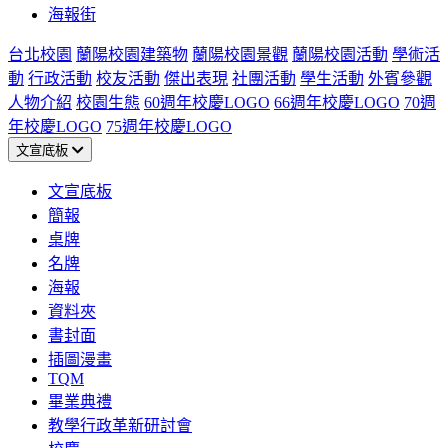
海報街
台北校園
蘭陽校園建築物
蘭陽校園景觀
蘭陽校園活動
學術活
動
行政活動
校友活動
傑出表現
社團活動
學生活動
外賓參觀
人物介紹
校園生態
60週年校慶LOGO
66週年校慶LOGO
70週
年校慶LOGO
75週年校慶LOGO
文宣底板
文宣底板
簡報
桌牌
名牌
海報
資料夾
書封面
插圖漫畫
TQM
畢業典禮
教學行政革新研討會