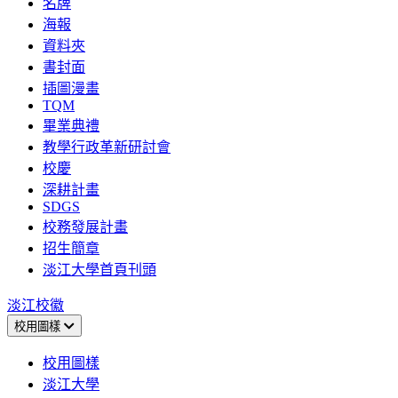
名牌
海報
資料夾
書封面
插圖漫畫
TQM
畢業典禮
教學行政革新研討會
校慶
深耕計畫
SDGS
校務發展計畫
招生簡章
淡江大學首頁刊頭
淡江校徽
校用圖樣
校用圖樣
淡江大學