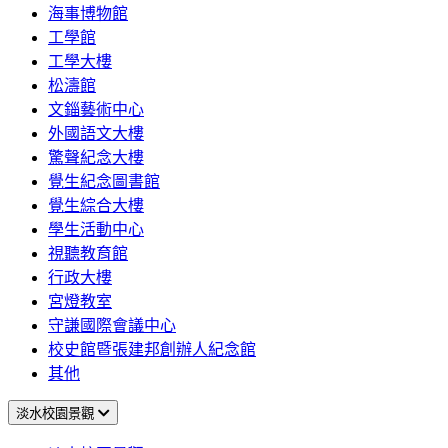
海事博物館
工學館
工學大樓
松濤館
文錙藝術中心
外國語文大樓
驚聲紀念大樓
覺生紀念圖書館
覺生綜合大樓
學生活動中心
視聽教育館
行政大樓
宮燈教室
守謙國際會議中心
校史館暨張建邦創辦人紀念館
其他
淡水校園景觀