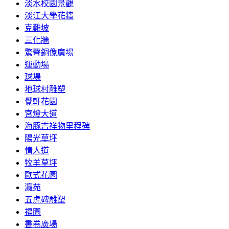
淡水校園景觀
淡江大學花牆
克難坡
三化牆
驚聲銅像廣場
運動場
球場
地球村雕塑
覺軒花園
宮燈大道
海豚吉祥物里程碑
陽光草坪
情人道
牧羊草坪
歐式花園
瀛苑
五虎碑雕塑
福園
書卷廣場