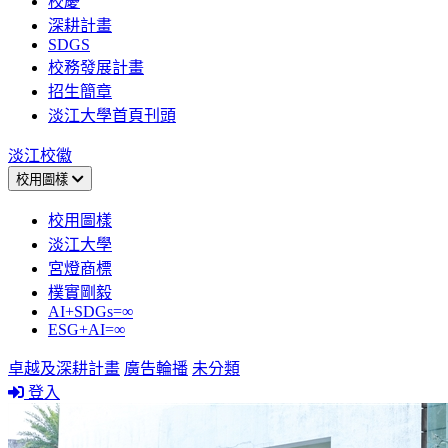
校慶
深耕計畫
SDGS
校務發展計畫
招生簡章
淡江大學首頁刊頭
淡江校徽
校用圖樣
校用圖樣
淡江大學
宮燈商標
樸實剛毅
AI+SDGs=∞
ESG+AI=∞
卓越及深耕計畫
廣告輪播
未分類
登入