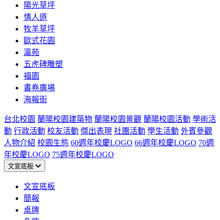
陽光草坪
情人道
牧羊草坪
歐式花園
瀛苑
五虎碑雕塑
福園
書卷廣場
海報街
台北校園
蘭陽校園建築物
蘭陽校園景觀
蘭陽校園活動
學術活
動
行政活動
校友活動
傑出表現
社團活動
學生活動
外賓參觀
人物介紹
校園生態
60週年校慶LOGO
66週年校慶LOGO
70週
年校慶LOGO
75週年校慶LOGO
文宣底板
文宣底板
簡報
桌牌