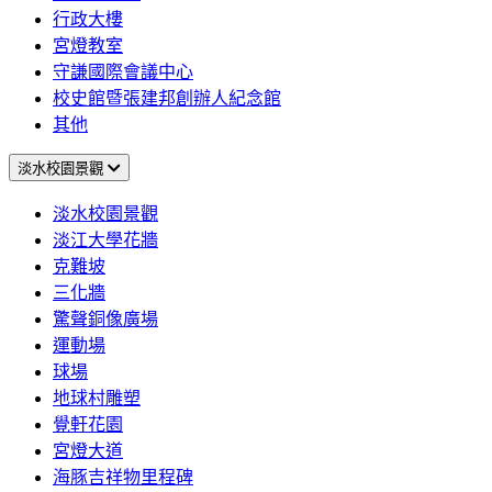
行政大樓
宮燈教室
守謙國際會議中心
校史館暨張建邦創辦人紀念館
其他
淡水校園景觀
淡水校園景觀
淡江大學花牆
克難坡
三化牆
驚聲銅像廣場
運動場
球場
地球村雕塑
覺軒花園
宮燈大道
海豚吉祥物里程碑