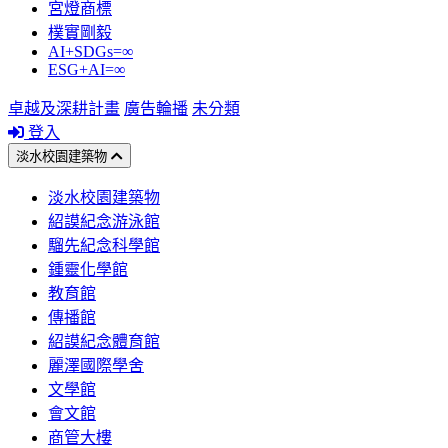
宮燈商標
樸實剛毅
AI+SDGs=∞
ESG+AI=∞
卓越及深耕計畫
廣告輪播
未分類
登入
淡水校園建築物
淡水校園建築物
紹謨紀念游泳館
騮先紀念科學館
鍾靈化學館
教育館
傳播館
紹謨紀念體育館
麗澤國際學舍
文學館
會文館
商管大樓