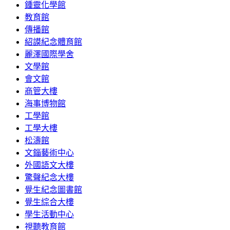
鍾靈化學館
教育館
傳播館
紹謨紀念體育館
麗澤國際學舍
文學館
會文館
商管大樓
海事博物館
工學館
工學大樓
松濤館
文錙藝術中心
外國語文大樓
驚聲紀念大樓
覺生紀念圖書館
覺生綜合大樓
學生活動中心
視聽教育館