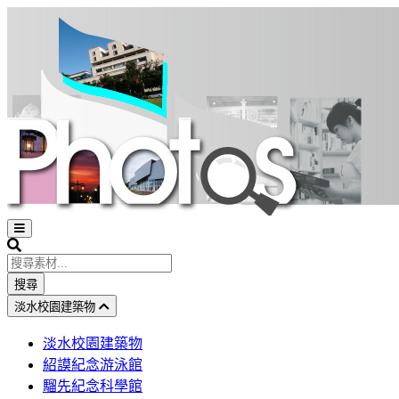
Open
sidebar
Search
搜尋
淡水校園建築物
淡水校園建築物
紹謨紀念游泳館
騮先紀念科學館