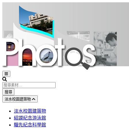
Open
sidebar
Search
搜尋
淡水校園建築物
淡水校園建築物
紹謨紀念游泳館
騮先紀念科學館