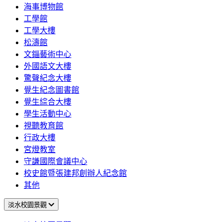
海事博物館
工學館
工學大樓
松濤館
文錙藝術中心
外國語文大樓
驚聲紀念大樓
覺生紀念圖書館
覺生綜合大樓
學生活動中心
視聽教育館
行政大樓
宮燈教室
守謙國際會議中心
校史館暨張建邦創辦人紀念館
其他
淡水校園景觀