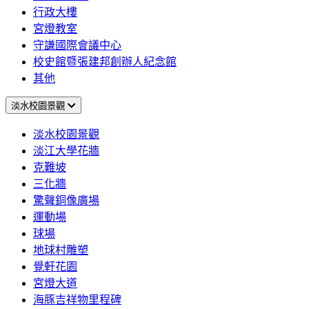
行政大樓
宮燈教室
守謙國際會議中心
校史館暨張建邦創辦人紀念館
其他
淡水校園景觀
淡水校園景觀
淡江大學花牆
克難坡
三化牆
驚聲銅像廣場
運動場
球場
地球村雕塑
覺軒花園
宮燈大道
海豚吉祥物里程碑