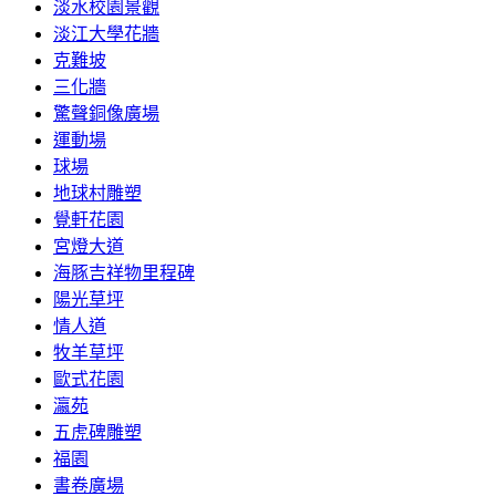
淡水校園景觀
淡江大學花牆
克難坡
三化牆
驚聲銅像廣場
運動場
球場
地球村雕塑
覺軒花園
宮燈大道
海豚吉祥物里程碑
陽光草坪
情人道
牧羊草坪
歐式花園
瀛苑
五虎碑雕塑
福園
書卷廣場