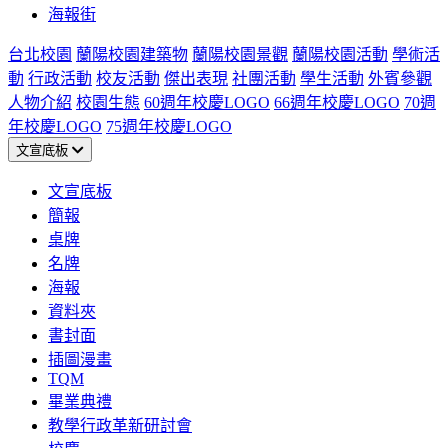
海報街
台北校園
蘭陽校園建築物
蘭陽校園景觀
蘭陽校園活動
學術活
動
行政活動
校友活動
傑出表現
社團活動
學生活動
外賓參觀
人物介紹
校園生態
60週年校慶LOGO
66週年校慶LOGO
70週
年校慶LOGO
75週年校慶LOGO
文宣底板
文宣底板
簡報
桌牌
名牌
海報
資料夾
書封面
插圖漫畫
TQM
畢業典禮
教學行政革新研討會