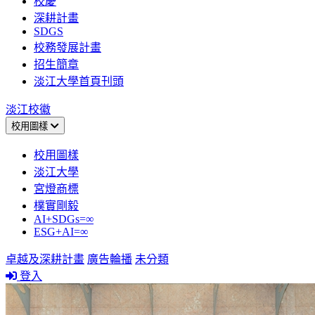
校慶
深耕計畫
SDGS
校務發展計畫
招生簡章
淡江大學首頁刊頭
淡江校徽
校用圖樣
校用圖樣
淡江大學
宮燈商標
樸實剛毅
AI+SDGs=∞
ESG+AI=∞
卓越及深耕計畫
廣告輪播
未分類
登入