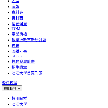
名牌
海報
資料夾
書封面
插圖漫畫
TQM
畢業典禮
教學行政革新研討會
校慶
深耕計畫
SDGS
校務發展計畫
招生簡章
淡江大學首頁刊頭
淡江校徽
校用圖樣
校用圖樣
淡江大學