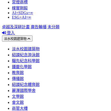
宮燈商標
樸實剛毅
AI+SDGs=∞
ESG+AI=∞
卓越及深耕計畫
廣告輪播
未分類
登入
淡水校園建築物
淡水校園建築物
紹謨紀念游泳館
騮先紀念科學館
鍾靈化學館
教育館
傳播館
紹謨紀念體育館
麗澤國際學舍
文學館
會文館
商管大樓