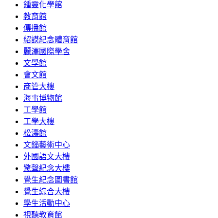
鍾靈化學館
教育館
傳播館
紹謨紀念體育館
麗澤國際學舍
文學館
會文館
商管大樓
海事博物館
工學館
工學大樓
松濤館
文錙藝術中心
外國語文大樓
驚聲紀念大樓
覺生紀念圖書館
覺生綜合大樓
學生活動中心
視聽教育館