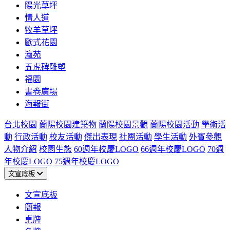
陽光草坪
情人道
牧羊草坪
歐式花園
瀛苑
五虎碑雕塑
福園
書卷廣場
海報街
台北校園
蘭陽校園建築物
蘭陽校園景觀
蘭陽校園活動
學術活
動
行政活動
校友活動
傑出表現
社團活動
學生活動
外賓參觀
人物介紹
校園生態
60週年校慶LOGO
66週年校慶LOGO
70週
年校慶LOGO
75週年校慶LOGO
文宣底板
文宣底板
簡報
桌牌