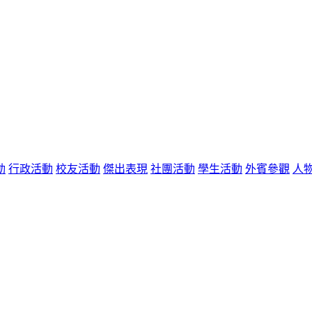
動
行政活動
校友活動
傑出表現
社團活動
學生活動
外賓參觀
人