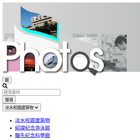
Open
sidebar
Search
搜尋
淡水校園建築物
淡水校園建築物
紹謨紀念游泳館
騮先紀念科學館