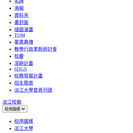
名牌
海報
資料夾
書封面
插圖漫畫
TQM
畢業典禮
教學行政革新研討會
校慶
深耕計畫
SDGS
校務發展計畫
招生簡章
淡江大學首頁刊頭
淡江校徽
校用圖樣
校用圖樣
淡江大學