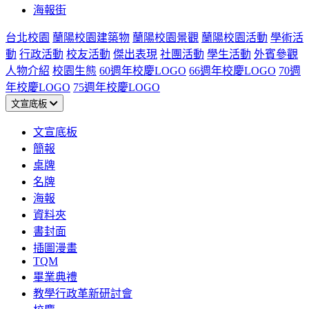
海報街
台北校園
蘭陽校園建築物
蘭陽校園景觀
蘭陽校園活動
學術活
動
行政活動
校友活動
傑出表現
社團活動
學生活動
外賓參觀
人物介紹
校園生態
60週年校慶LOGO
66週年校慶LOGO
70週
年校慶LOGO
75週年校慶LOGO
文宣底板
文宣底板
簡報
桌牌
名牌
海報
資料夾
書封面
插圖漫畫
TQM
畢業典禮
教學行政革新研討會