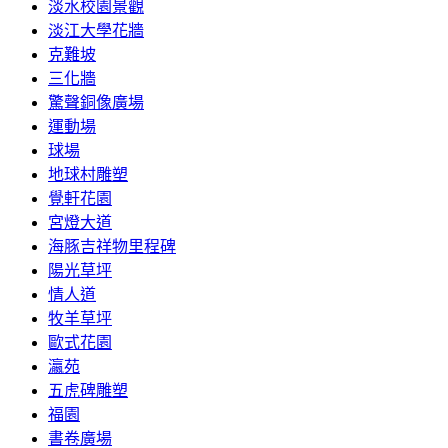
淡水校園景觀
淡江大學花牆
克難坡
三化牆
驚聲銅像廣場
運動場
球場
地球村雕塑
覺軒花園
宮燈大道
海豚吉祥物里程碑
陽光草坪
情人道
牧羊草坪
歐式花園
瀛苑
五虎碑雕塑
福園
書卷廣場