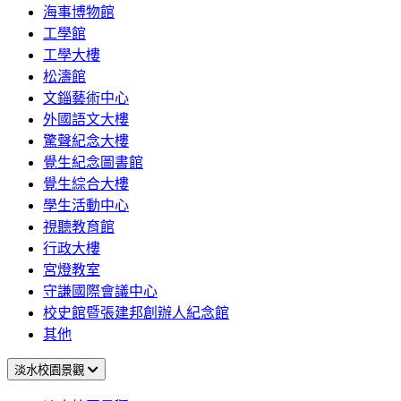
海事博物館
工學館
工學大樓
松濤館
文錙藝術中心
外國語文大樓
驚聲紀念大樓
覺生紀念圖書館
覺生綜合大樓
學生活動中心
視聽教育館
行政大樓
宮燈教室
守謙國際會議中心
校史館暨張建邦創辦人紀念館
其他
淡水校園景觀