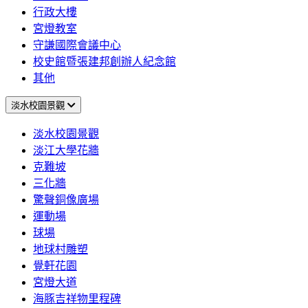
行政大樓
宮燈教室
守謙國際會議中心
校史館暨張建邦創辦人紀念館
其他
淡水校園景觀
淡水校園景觀
淡江大學花牆
克難坡
三化牆
驚聲銅像廣場
運動場
球場
地球村雕塑
覺軒花園
宮燈大道
海豚吉祥物里程碑