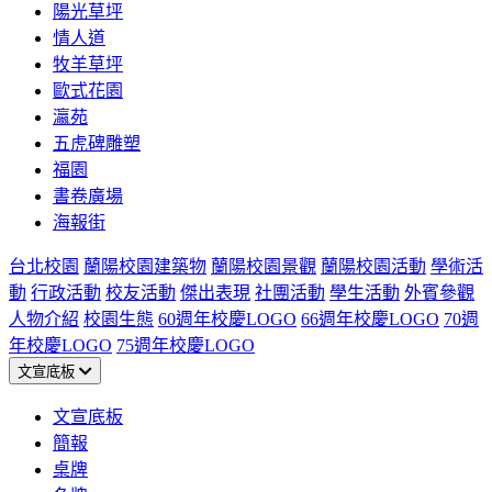
陽光草坪
情人道
牧羊草坪
歐式花園
瀛苑
五虎碑雕塑
福園
書卷廣場
海報街
台北校園
蘭陽校園建築物
蘭陽校園景觀
蘭陽校園活動
學術活
動
行政活動
校友活動
傑出表現
社團活動
學生活動
外賓參觀
人物介紹
校園生態
60週年校慶LOGO
66週年校慶LOGO
70週
年校慶LOGO
75週年校慶LOGO
文宣底板
文宣底板
簡報
桌牌