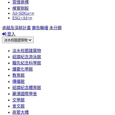
宮燈商標
樸實剛毅
AI+SDGs=∞
ESG+AI=∞
卓越及深耕計畫
廣告輪播
未分類
登入
淡水校園建築物
淡水校園建築物
紹謨紀念游泳館
騮先紀念科學館
鍾靈化學館
教育館
傳播館
紹謨紀念體育館
麗澤國際學舍
文學館
會文館
商管大樓