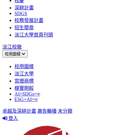
校慶
深耕計畫
SDGS
校務發展計畫
招生簡章
淡江大學首頁刊頭
淡江校徽
校用圖樣
校用圖樣
淡江大學
宮燈商標
樸實剛毅
AI+SDGs=∞
ESG+AI=∞
卓越及深耕計畫
廣告輪播
未分類
登入