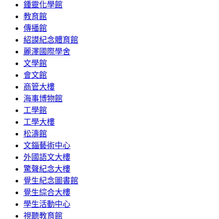
鍾靈化學館
教育館
傳播館
紹謨紀念體育館
麗澤國際學舍
文學館
會文館
商管大樓
海事博物館
工學館
工學大樓
松濤館
文錙藝術中心
外國語文大樓
驚聲紀念大樓
覺生紀念圖書館
覺生綜合大樓
學生活動中心
視聽教育館