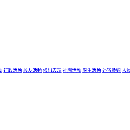
動
行政活動
校友活動
傑出表現
社團活動
學生活動
外賓參觀
人