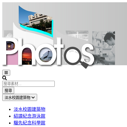
Open
sidebar
Search
搜尋
淡水校園建築物
淡水校園建築物
紹謨紀念游泳館
騮先紀念科學館