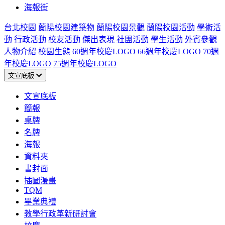
海報街
台北校園
蘭陽校園建築物
蘭陽校園景觀
蘭陽校園活動
學術活
動
行政活動
校友活動
傑出表現
社團活動
學生活動
外賓參觀
人物介紹
校園生態
60週年校慶LOGO
66週年校慶LOGO
70週
年校慶LOGO
75週年校慶LOGO
文宣底板
文宣底板
簡報
桌牌
名牌
海報
資料夾
書封面
插圖漫畫
TQM
畢業典禮
教學行政革新研討會