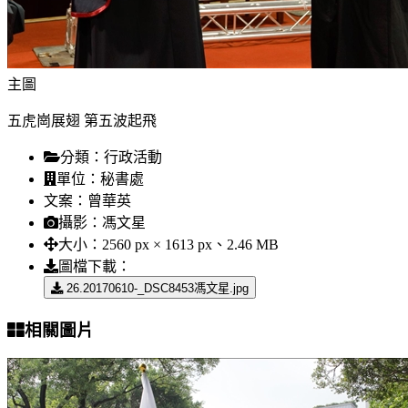
主圖
五虎崗展翅 第五波起飛
分類：
行政活動
單位：
秘書處
文案：
曾華英
攝影：
馮文星
大小：
2560 px × 1613 px、2.46 MB
圖檔下載：
26.20170610-_DSC8453馮文星.jpg
相關圖片