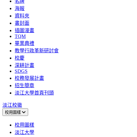
名牌
海報
資料夾
書封面
插圖漫畫
TQM
畢業典禮
教學行政革新研討會
校慶
深耕計畫
SDGS
校務發展計畫
招生簡章
淡江大學首頁刊頭
淡江校徽
校用圖樣
校用圖樣
淡江大學