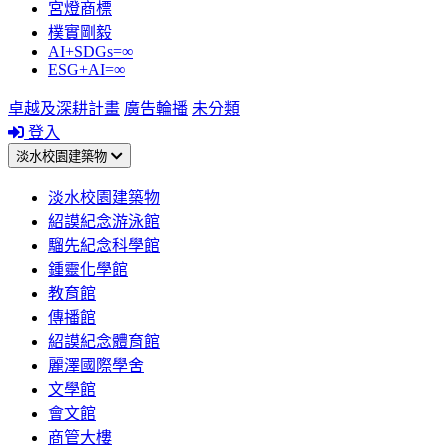
宮燈商標
樸實剛毅
AI+SDGs=∞
ESG+AI=∞
卓越及深耕計畫
廣告輪播
未分類
登入
淡水校園建築物
淡水校園建築物
紹謨紀念游泳館
騮先紀念科學館
鍾靈化學館
教育館
傳播館
紹謨紀念體育館
麗澤國際學舍
文學館
會文館
商管大樓