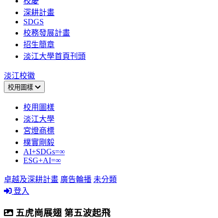
校慶
深耕計畫
SDGS
校務發展計畫
招生簡章
淡江大學首頁刊頭
淡江校徽
校用圖樣
校用圖樣
淡江大學
宮燈商標
樸實剛毅
AI+SDGs=∞
ESG+AI=∞
卓越及深耕計畫
廣告輪播
未分類
登入
五虎崗展翅 第五波起飛