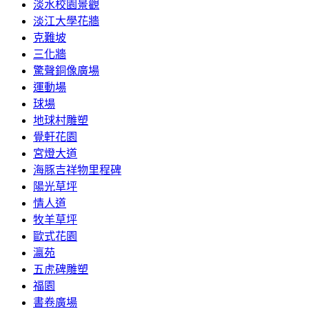
淡水校園景觀
淡江大學花牆
克難坡
三化牆
驚聲銅像廣場
運動場
球場
地球村雕塑
覺軒花園
宮燈大道
海豚吉祥物里程碑
陽光草坪
情人道
牧羊草坪
歐式花園
瀛苑
五虎碑雕塑
福園
書卷廣場