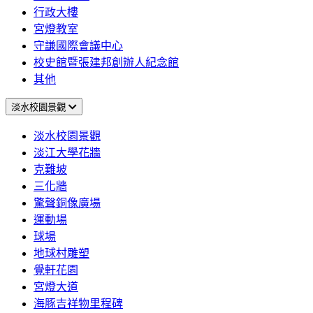
行政大樓
宮燈教室
守謙國際會議中心
校史館暨張建邦創辦人紀念館
其他
淡水校園景觀
淡水校園景觀
淡江大學花牆
克難坡
三化牆
驚聲銅像廣場
運動場
球場
地球村雕塑
覺軒花園
宮燈大道
海豚吉祥物里程碑