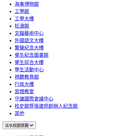
海事博物館
工學館
工學大樓
松濤館
文錙藝術中心
外國語文大樓
驚聲紀念大樓
覺生紀念圖書館
覺生綜合大樓
學生活動中心
視聽教育館
行政大樓
宮燈教室
守謙國際會議中心
校史館暨張建邦創辦人紀念館
其他
淡水校園景觀