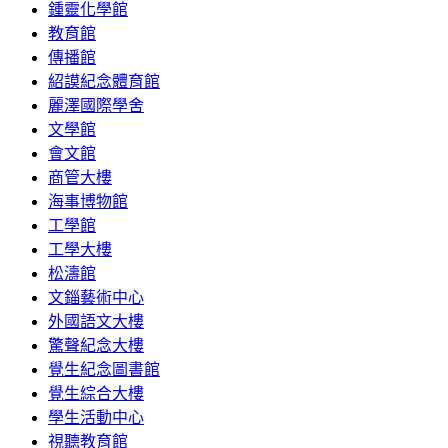
鍾靈化學館
教育館
傳播館
紹謨紀念體育館
麗澤國際學舍
文學館
會文館
商管大樓
海事博物館
工學館
工學大樓
松濤館
文錙藝術中心
外國語文大樓
驚聲紀念大樓
覺生紀念圖書館
覺生綜合大樓
學生活動中心
視聽教育館