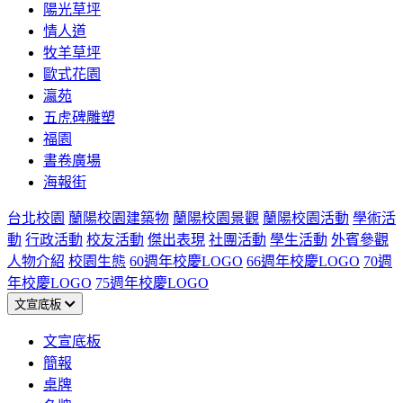
陽光草坪
情人道
牧羊草坪
歐式花園
瀛苑
五虎碑雕塑
福園
書卷廣場
海報街
台北校園
蘭陽校園建築物
蘭陽校園景觀
蘭陽校園活動
學術活
動
行政活動
校友活動
傑出表現
社團活動
學生活動
外賓參觀
人物介紹
校園生態
60週年校慶LOGO
66週年校慶LOGO
70週
年校慶LOGO
75週年校慶LOGO
文宣底板
文宣底板
簡報
桌牌