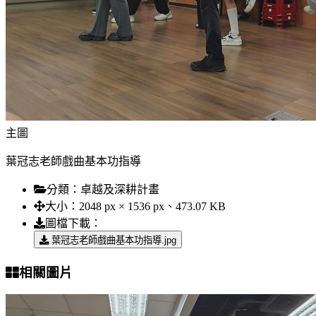
主圖
葉冠志老師戲曲基本功指導
分類：
卓越及深耕計畫
大小：
2048 px × 1536 px、473.07 KB
圖檔下載：
葉冠志老師戲曲基本功指導.jpg
相關圖片