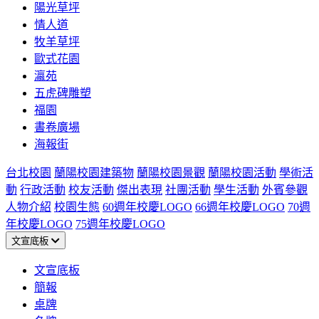
陽光草坪
情人道
牧羊草坪
歐式花園
瀛苑
五虎碑雕塑
福園
書卷廣場
海報街
台北校園
蘭陽校園建築物
蘭陽校園景觀
蘭陽校園活動
學術活
動
行政活動
校友活動
傑出表現
社團活動
學生活動
外賓參觀
人物介紹
校園生態
60週年校慶LOGO
66週年校慶LOGO
70週
年校慶LOGO
75週年校慶LOGO
文宣底板
文宣底板
簡報
桌牌