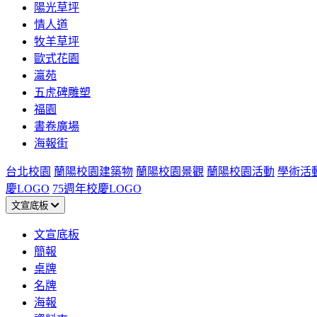
陽光草坪
情人道
牧羊草坪
歐式花園
瀛苑
五虎碑雕塑
福園
書卷廣場
海報街
台北校園
蘭陽校園建築物
蘭陽校園景觀
蘭陽校園活動
學術活
慶LOGO
75週年校慶LOGO
文宣底板
文宣底板
簡報
桌牌
名牌
海報