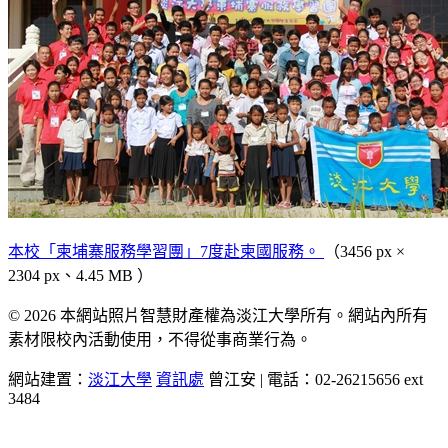
本校「柬埔寨服務學習團」7度赴柬國服務。
（3456 px ×
2304 px、4.45 MB ）
© 2026 本網站照片智慧財產權為淡江大學所有。網站內所有
素材限校內活動使用，不得從事商業行為。
網站建置：
淡江大學
資訊處
曾江安 | 電話：02-26215656 ext
3484