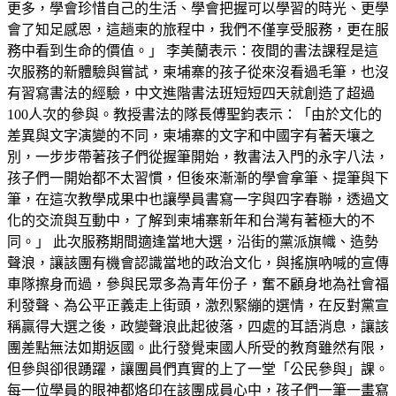
更多，學會珍惜自己的生活、學會把握可以學習的時光、更學
會了知足感恩，這趟柬的旅程中，我們不僅享受服務，更在服
務中看到生命的價值。」 李美蘭表示：夜間的書法課程是這
次服務的新體驗與嘗試，柬埔寨的孩子從來沒看過毛筆，也沒
有習寫書法的經驗，中文進階書法班短短四天就創造了超過
100人次的參與。教授書法的隊長傅聖鈞表示：「由於文化的
差異與文字演變的不同，柬埔寨的文字和中國字有著天壤之
別，一步步帶著孩子們從握筆開始，教書法入門的永字八法，
孩子們一開始都不太習慣，但後來漸漸的學會拿筆、提筆與下
筆，在這次教學成果中也讓學員書寫一字與四字春聯，透過文
化的交流與互動中，了解到柬埔寨新年和台灣有著極大的不
同。」 此次服務期間適逢當地大選，沿街的黨派旗幟、造勢
聲浪，讓該團有機會認識當地的政治文化，與搖旗吶喊的宣傳
車隊擦身而過，參與民眾多為青年份子，奮不顧身地為社會福
利發聲、為公平正義走上街頭，激烈緊繃的選情，在反對黨宣
稱贏得大選之後，政變聲浪此起彼落，四處的耳語消息，讓該
團差點無法如期返國。此行發覺柬國人所受的教育雖然有限，
但參與卻很踴躍，讓團員們真實的上了一堂「公民參與」課。
每一位學員的眼神都烙印在該團成員心中，孩子們一筆一畫寫