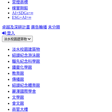
宮燈商標
樸實剛毅
AI+SDGs=∞
ESG+AI=∞
卓越及深耕計畫
廣告輪播
未分類
登入
淡水校園建築物
淡水校園建築物
紹謨紀念游泳館
騮先紀念科學館
鍾靈化學館
教育館
傳播館
紹謨紀念體育館
麗澤國際學舍
文學館
會文館
商管大樓