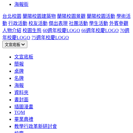
海報街
台北校園
蘭陽校園建築物
蘭陽校園景觀
蘭陽校園活動
學術活
動
行政活動
校友活動
傑出表現
社團活動
學生活動
外賓參觀
人物介紹
校園生態
60週年校慶LOGO
66週年校慶LOGO
70週
年校慶LOGO
75週年校慶LOGO
文宣底板
文宣底板
簡報
桌牌
名牌
海報
資料夾
書封面
插圖漫畫
TQM
畢業典禮
教學行政革新研討會