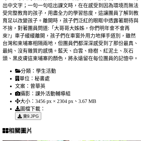
出中文字；一句一句唸出課文時，在在感受到因為環境而無法
受完整教育的孩子，用盡全力的學習態度，這讓團員了解到教
育足以改變孩子。離開時，孩子們泛紅的眼眶中透露著期待與
不捨，對著團員問道:「大哥哥大姊姊，你們明年會不會再
來?」車子緩緩離開，孩子們在車窗外用力地揮手道別，雖然
台灣和柬埔寨相隔兩地，但團員們都深深感受到了那份最真、
最純、沒有雜質的感情。藍天、白雲、綠樹、紅泥土、灰石
頭、黑皮膚這柬埔寨的顏色，將永遠留在每位團員的記憶中。
分類：
學生活動
單位：
秘書處
文案：
曾華英
攝影：
課外活動輔導組
大小：
3456 px × 2304 px、3.67 MB
圖檔下載：
柬9.JPG
相關圖片