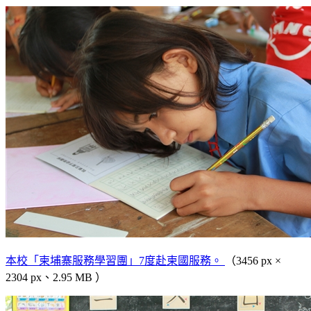
本校「柬埔寨服務學習團」7度赴柬國服務。
（3456 px ×
2304 px、2.95 MB ）