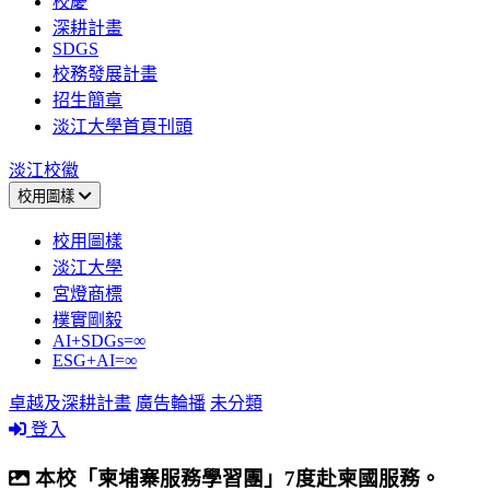
校慶
深耕計畫
SDGS
校務發展計畫
招生簡章
淡江大學首頁刊頭
淡江校徽
校用圖樣
校用圖樣
淡江大學
宮燈商標
樸實剛毅
AI+SDGs=∞
ESG+AI=∞
卓越及深耕計畫
廣告輪播
未分類
登入
本校「柬埔寨服務學習團」7度赴柬國服務。