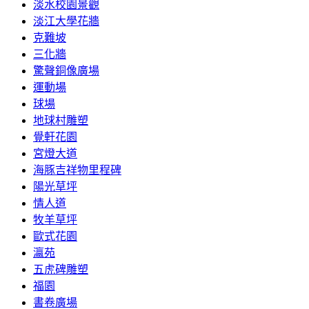
淡水校園景觀
淡江大學花牆
克難坡
三化牆
驚聲銅像廣場
運動場
球場
地球村雕塑
覺軒花園
宮燈大道
海豚吉祥物里程碑
陽光草坪
情人道
牧羊草坪
歐式花園
瀛苑
五虎碑雕塑
福園
書卷廣場