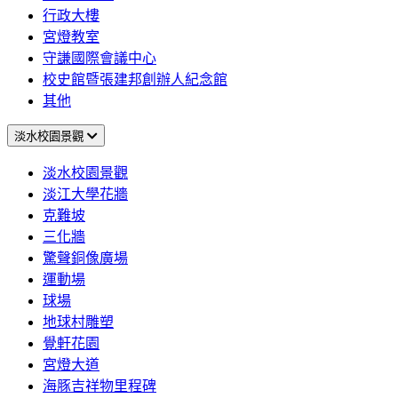
行政大樓
宮燈教室
守謙國際會議中心
校史館暨張建邦創辦人紀念館
其他
淡水校園景觀
淡水校園景觀
淡江大學花牆
克難坡
三化牆
驚聲銅像廣場
運動場
球場
地球村雕塑
覺軒花園
宮燈大道
海豚吉祥物里程碑