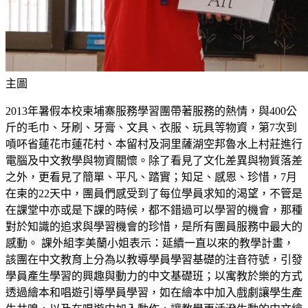
主圖
2013年暑假本校柬埔寨服務學習團帶著服務的熱情，與400公
斤的毛巾、牙刷、牙膏、文具、衣服、玩具等物資，第7次到
嗊吥省蓮花市蓮花村、本留村及洞里薩湖空邦魯水上村莊進行
電腦及中文教學與物資關懷。除了看見了文化差異與物質落差
之外，更看見了簡單、平凡、踏實；知足、感恩、珍惜，7月
在柬的22天中，團員們感受到了每位學員求知的渴望，不管是
在課堂中亦或是下課的時候，都不錯過可以學習的機會，那種
對於知識的追求與學習機會的珍惜，是所有團員服務中最大的
感動。 課外組李美蘭小姐表示：延續一直以來的教學計畫，
該團在中文教育上分為以教導學員學習基礎的注音符號，引發
學員產生學習的興趣與動力的中文基礎班；以寓教於樂的方式
透過繪本和唱遊引導學員學習，如在繪本中加入戲劇讓學生產