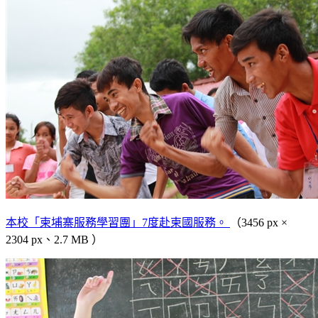
本校「柬埔寨服務學習團」7度赴柬國服務。
（3456 px ×
2304 px、2.7 MB ）