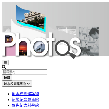
Open
sidebar
Search
搜尋
淡水校園建築物
淡水校園建築物
紹謨紀念游泳館
騮先紀念科學館