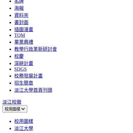
名牌
海報
資料夾
書封面
插圖漫畫
TQM
畢業典禮
教學行政革新研討會
校慶
深耕計畫
SDGS
校務發展計畫
招生簡章
淡江大學首頁刊頭
淡江校徽
校用圖樣
校用圖樣
淡江大學