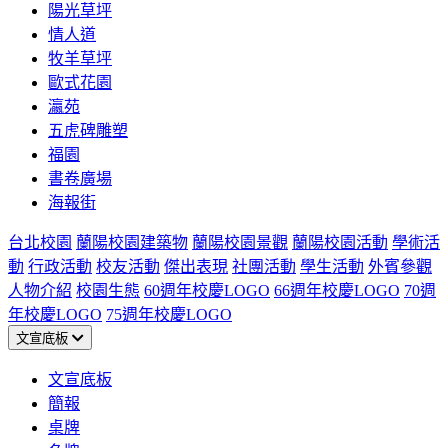
陽光草坪
情人道
牧羊草坪
歐式花園
瀛苑
五虎碑雕塑
福園
書卷廣場
海報街
台北校園
蘭陽校園建築物
蘭陽校園景觀
蘭陽校園活動
學術活
動
行政活動
校友活動
傑出表現
社團活動
學生活動
外賓參觀
人物介紹
校園生態
60週年校慶LOGO
66週年校慶LOGO
70週
年校慶LOGO
75週年校慶LOGO
文宣底板
文宣底板
簡報
桌牌