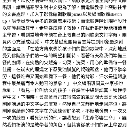
生共鳴，以及在唱遊中加入動作，讓教學更活潑生動的中文繪
唱班，讓柬埔寨學生對中文更為了解。而電腦教學上突破往常
的文書處理，加入了影像編輯軟體picasa以及繪圖軟體sketch
up，讓學員學習更多的軟體應用技能；而電腦進階班課程設計
以輔導翻譯教學，希望養成種子教師，在我們離開後能持續自
主學習，看到當地青年能在台上教自己的同胞柬文打字時，團
員內心充滿成就感。 中文基礎班團員曹雯婷提到印象最深刻
的畫面是：「在遠方傳來佛院孩子們的歡迎歌聲中，深刻地感
受到佛院孩子們這一年的盼望和期待。看著每天為我們準備三
餐的廚師，在炙熱的火爐旁，切菜、洗菜，用心的準備每一餐
佳餚，在炭火的煙燻之下忍受油膩膩的鍋碗瓢盆，他們不辭辛
勞，這餐吃完又開始準備下一餐，他們的背影、汗水是這趟旅
程中最美麗而令人動容的景象。」 中文繪唱班團員林家榛也
說到：「看見一位叫信文的孩子，在課堂中總是認真、積極學
習中文，下課時，會拿著自己寫得滿滿的筆記問大哥哥大姊姊
剛剛講過的中文字要怎麼寫，然後自己又靜靜地走回座位，將
剛剛寫給他的中文字在旁邊練習好多次，不斷地發問，一次又
一次的練習，看見這樣的他，讓我想到『生命影響生命』，雖
然我們扮演的是教學者的角色，但其實從孩子們的身上學習到