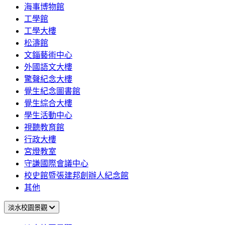
海事博物館
工學館
工學大樓
松濤館
文錙藝術中心
外國語文大樓
驚聲紀念大樓
覺生紀念圖書館
覺生綜合大樓
學生活動中心
視聽教育館
行政大樓
宮燈教室
守謙國際會議中心
校史館暨張建邦創辦人紀念館
其他
淡水校園景觀