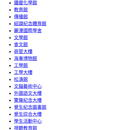
鍾靈化學館
教育館
傳播館
紹謨紀念體育館
麗澤國際學舍
文學館
會文館
商管大樓
海事博物館
工學館
工學大樓
松濤館
文錙藝術中心
外國語文大樓
驚聲紀念大樓
覺生紀念圖書館
覺生綜合大樓
學生活動中心
視聽教育館