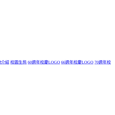
物介紹
校園生態
60週年校慶LOGO
66週年校慶LOGO
70週年校