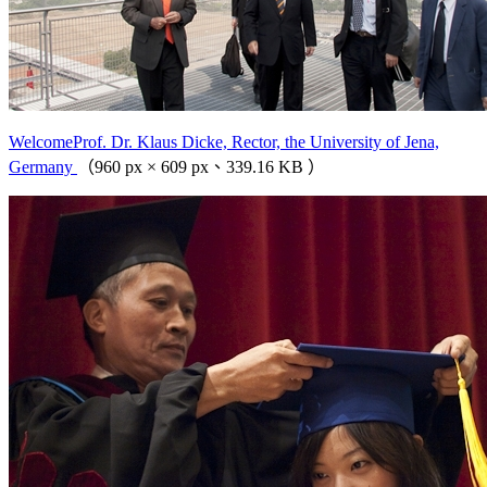
WelcomeProf. Dr. Klaus Dicke, Rector, the University of Jena,
Germany
（960 px × 609 px、339.16 KB ）