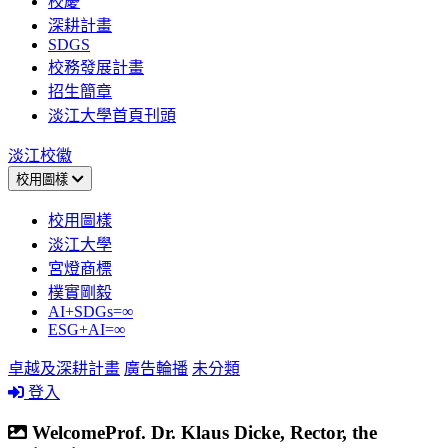
校慶
深耕計畫
SDGS
校務發展計畫
招生簡章
淡江大學首頁刊頭
淡江校徽
校用圖樣
校用圖樣
淡江大學
宮燈商標
樸實剛毅
AI+SDGs=∞
ESG+AI=∞
卓越及深耕計畫
廣告輪播
未分類
登入
WelcomeProf. Dr. Klaus Dicke, Rector, the