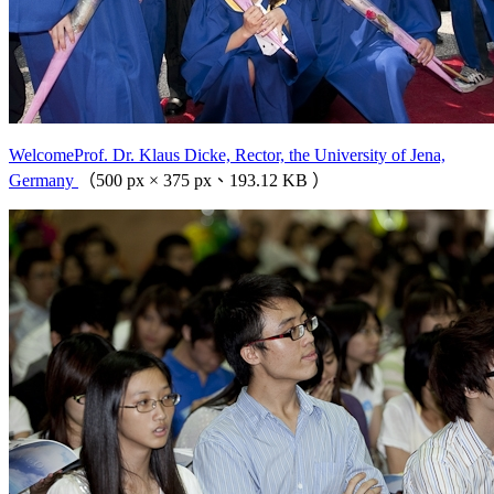
WelcomeProf. Dr. Klaus Dicke, Rector, the University of Jena,
Germany
（500 px × 375 px、193.12 KB ）