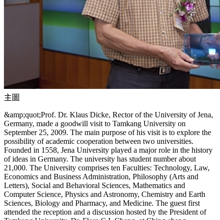
主圖
&amp;quot;Prof. Dr. Klaus Dicke, Rector of the University of Jena,
Germany, made a goodwill visit to Tamkang University on
September 25, 2009. The main purpose of his visit is to explore the
possibility of academic cooperation between two universities.
Founded in 1558, Jena University played a major role in the history
of ideas in Germany. The university has student number about
21,000. The University comprises ten Faculties: Technology, Law,
Economics and Business Administration, Philosophy (Arts and
Letters), Social and Behavioral Sciences, Mathematics and
Computer Science, Physics and Astronomy, Chemistry and Earth
Sciences, Biology and Pharmacy, and Medicine. The guest first
attended the reception and a discussion hosted by the President of