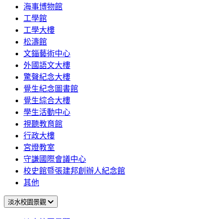
海事博物館
工學館
工學大樓
松濤館
文錙藝術中心
外國語文大樓
驚聲紀念大樓
覺生紀念圖書館
覺生綜合大樓
學生活動中心
視聽教育館
行政大樓
宮燈教室
守謙國際會議中心
校史館暨張建邦創辦人紀念館
其他
淡水校園景觀