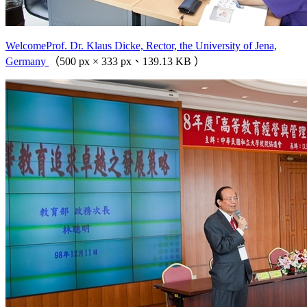
WelcomeProf. Dr. Klaus Dicke, Rector, the University of Jena,
Germany
（500 px × 333 px、139.13 KB ）