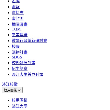
名牌
海報
資料夾
書封面
插圖漫畫
TQM
畢業典禮
教學行政革新研討會
校慶
深耕計畫
SDGS
校務發展計畫
招生簡章
淡江大學首頁刊頭
淡江校徽
校用圖樣
校用圖樣
淡江大學