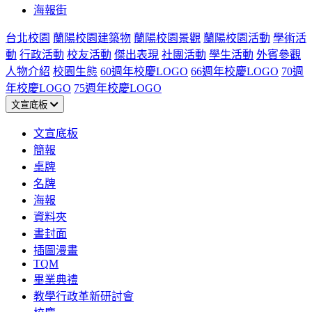
海報街
台北校園
蘭陽校園建築物
蘭陽校園景觀
蘭陽校園活動
學術活
動
行政活動
校友活動
傑出表現
社團活動
學生活動
外賓參觀
人物介紹
校園生態
60週年校慶LOGO
66週年校慶LOGO
70週
年校慶LOGO
75週年校慶LOGO
文宣底板
文宣底板
簡報
桌牌
名牌
海報
資料夾
書封面
插圖漫畫
TQM
畢業典禮
教學行政革新研討會