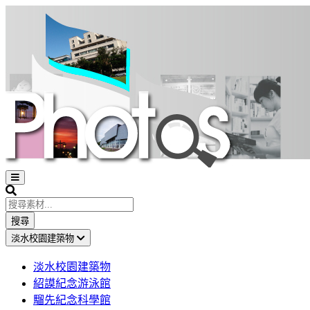
Open
sidebar
Search
搜尋
淡水校園建築物
淡水校園建築物
紹謨紀念游泳館
騮先紀念科學館