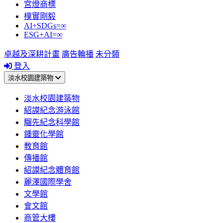
宮燈商標
樸實剛毅
AI+SDGs=∞
ESG+AI=∞
卓越及深耕計畫
廣告輪播
未分類
登入
淡水校園建築物
淡水校園建築物
紹謨紀念游泳館
騮先紀念科學館
鍾靈化學館
教育館
傳播館
紹謨紀念體育館
麗澤國際學舍
文學館
會文館
商管大樓