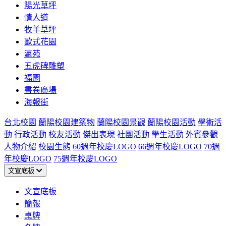
陽光草坪
情人道
牧羊草坪
歐式花園
瀛苑
五虎碑雕塑
福園
書卷廣場
海報街
台北校園
蘭陽校園建築物
蘭陽校園景觀
蘭陽校園活動
學術活
動
行政活動
校友活動
傑出表現
社團活動
學生活動
外賓參觀
人物介紹
校園生態
60週年校慶LOGO
66週年校慶LOGO
70週
年校慶LOGO
75週年校慶LOGO
文宣底板
文宣底板
簡報
桌牌