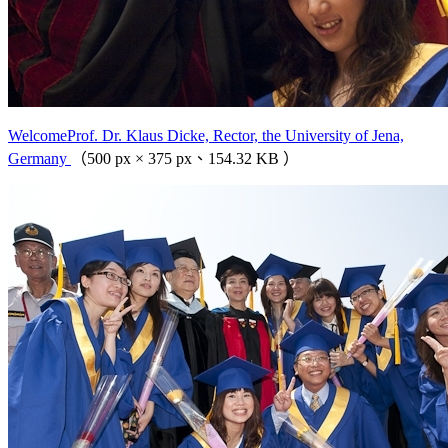
WelcomeProf. Dr. Klaus Dicke, Rector, the University of Jena,
Germany
（500 px × 375 px、154.32 KB ）