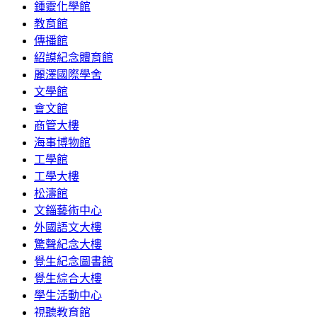
鍾靈化學館
教育館
傳播館
紹謨紀念體育館
麗澤國際學舍
文學館
會文館
商管大樓
海事博物館
工學館
工學大樓
松濤館
文錙藝術中心
外國語文大樓
驚聲紀念大樓
覺生紀念圖書館
覺生綜合大樓
學生活動中心
視聽教育館