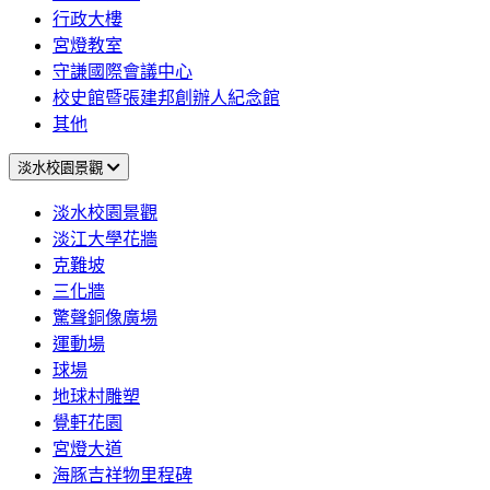
行政大樓
宮燈教室
守謙國際會議中心
校史館暨張建邦創辦人紀念館
其他
淡水校園景觀
淡水校園景觀
淡江大學花牆
克難坡
三化牆
驚聲銅像廣場
運動場
球場
地球村雕塑
覺軒花園
宮燈大道
海豚吉祥物里程碑