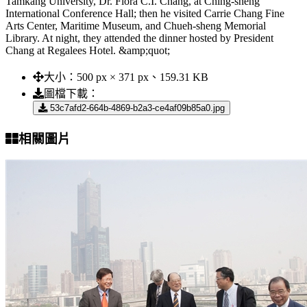
Tamkang University, Dr. Flora C.I. Chang, at Ching-sheng
International Conference Hall; then he visited Carrie Chang Fine
Arts Center, Maritime Museum, and Chueh-sheng Memorial
Library. At night, they attended the dinner hosted by President
Chang at Regalees Hotel. &amp;quot;
大小：
500 px × 371 px、159.31 KB
圖檔下載：
53c7afd2-664b-4869-b2a3-ce4af09b85a0.jpg
相關圖片