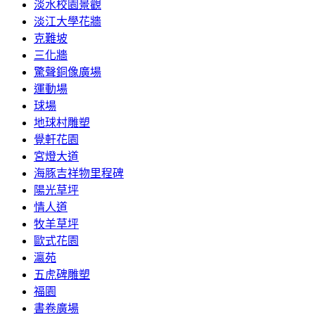
淡水校園景觀
淡江大學花牆
克難坡
三化牆
驚聲銅像廣場
運動場
球場
地球村雕塑
覺軒花園
宮燈大道
海豚吉祥物里程碑
陽光草坪
情人道
牧羊草坪
歐式花園
瀛苑
五虎碑雕塑
福園
書卷廣場