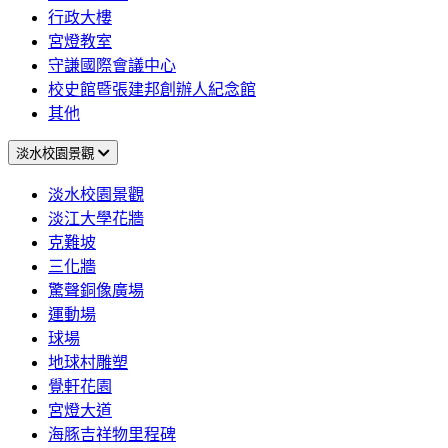
行政大樓
宮燈教室
守謙國際會議中心
校史館暨張建邦創辦人紀念館
其他
淡水校園景觀
淡水校園景觀
淡江大學花牆
克難坡
三化牆
驚聲銅像廣場
運動場
球場
地球村雕塑
覺軒花園
宮燈大道
海豚吉祥物里程碑