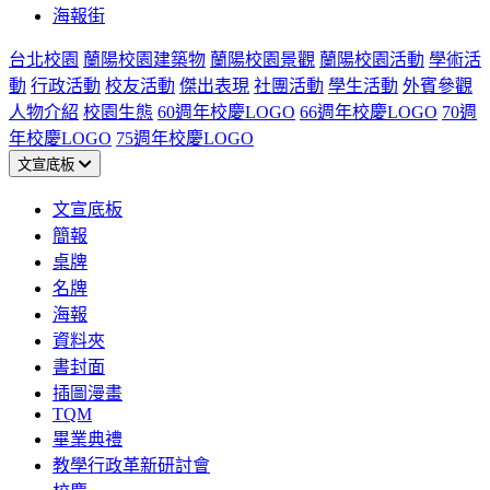
海報街
台北校園
蘭陽校園建築物
蘭陽校園景觀
蘭陽校園活動
學術活
動
行政活動
校友活動
傑出表現
社團活動
學生活動
外賓參觀
人物介紹
校園生態
60週年校慶LOGO
66週年校慶LOGO
70週
年校慶LOGO
75週年校慶LOGO
文宣底板
文宣底板
簡報
桌牌
名牌
海報
資料夾
書封面
插圖漫畫
TQM
畢業典禮
教學行政革新研討會