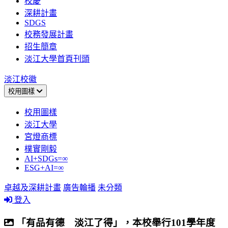
校慶
深耕計畫
SDGS
校務發展計畫
招生簡章
淡江大學首頁刊頭
淡江校徽
校用圖樣
校用圖樣
淡江大學
宮燈商標
樸實剛毅
AI+SDGs=∞
ESG+AI=∞
卓越及深耕計畫
廣告輪播
未分類
登入
「有品有德 淡江了得」，本校舉行101學年度