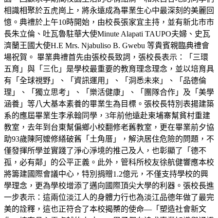
相識相聚於五虎崗上，將永遠成為畢業生心中最深刻的美麗回
憶。典禮於上午10時開始，由校長張家宜主持，並有新北市市
長朱立倫、吐瓦魯駐華大使Minute Alapati TAUPO夫婦、史瓦
濟蘭王國大使H.E Mrs. Njabuliso B. Gwebu 等貴賓親臨典禮會
場祝賀。 畢業典禮首先由張校長致詞，張校長表示：「三環
五育」與「三化」是學校最重要的教育理念理念，並以培育具
有「全球視野」、「資訊運用」、「洞悉未來」、「品德倫
理」、「獨立思考」、「樂活健康」、「團隊合作」及「美學
涵養」等八大基本素養的畢業生為目標。張校長特別表揚建築
系的應屆畢業生李承翰同學，3年前他遠赴柬埔寨幫貧村重建
教室，去年到台東幫偏鄉小校翻修老舊教室，更在畢業前夕協
助93歲陳阿嬤修繕破舊「土角厝」，解決居住危險的問題，不
僅發揮所學並實踐了淨心淨境的推己及人，也彰顯了「德不
孤，必有鄰」的公平正義。此外，管科所校友徐航健響應本校
將籌建國際會議中心，特別捐贈1.2億元，不僅支持學校的興
學理念，更為學校增添了邁向國際頂尖大學的利器。張校長進
一步表示：這兩位淡江人的身體力行也為淡江品德年做了最完
美的詮釋，這也正符合了本校揭櫫的使命—「塑造社會新文