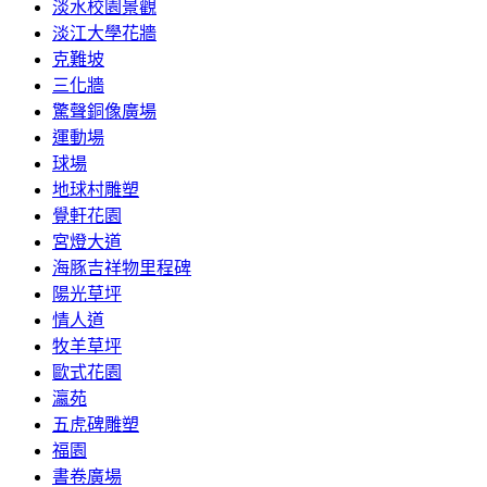
淡水校園景觀
淡江大學花牆
克難坡
三化牆
驚聲銅像廣場
運動場
球場
地球村雕塑
覺軒花園
宮燈大道
海豚吉祥物里程碑
陽光草坪
情人道
牧羊草坪
歐式花園
瀛苑
五虎碑雕塑
福園
書卷廣場