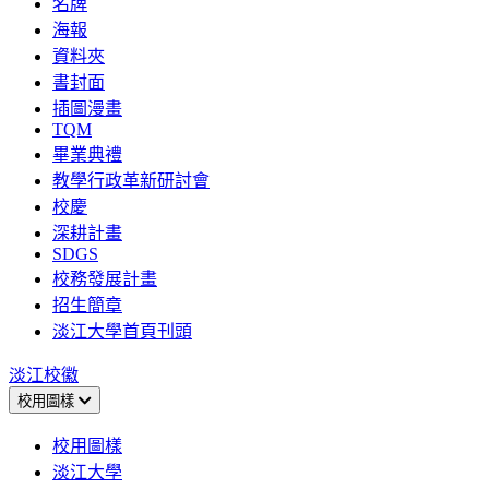
名牌
海報
資料夾
書封面
插圖漫畫
TQM
畢業典禮
教學行政革新研討會
校慶
深耕計畫
SDGS
校務發展計畫
招生簡章
淡江大學首頁刊頭
淡江校徽
校用圖樣
校用圖樣
淡江大學