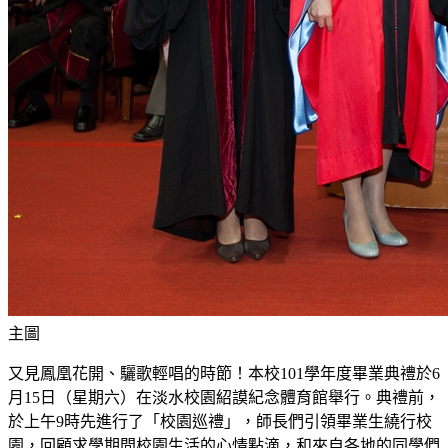
主圖
又見鳳凰花開、驪歌輕唱的時節！本校101學年度畢業典禮於6
月15日（星期六）在淡水校園紹謨紀念體育館舉行。典禮前，
於上午9時先進行了「校園巡禮」，師長們引領畢業生繞行校
園，回顧求學期間校園生活的心情點滴，和來自各地的同學們