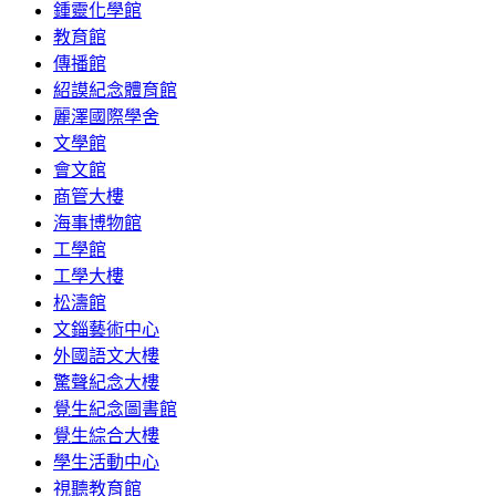
鍾靈化學館
教育館
傳播館
紹謨紀念體育館
麗澤國際學舍
文學館
會文館
商管大樓
海事博物館
工學館
工學大樓
松濤館
文錙藝術中心
外國語文大樓
驚聲紀念大樓
覺生紀念圖書館
覺生綜合大樓
學生活動中心
視聽教育館