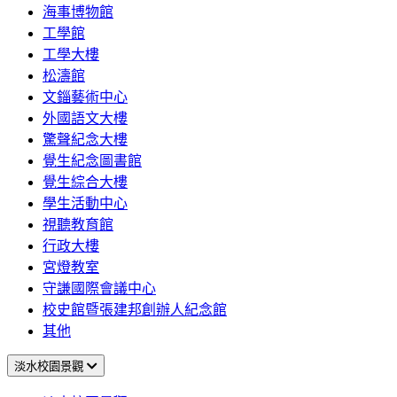
海事博物館
工學館
工學大樓
松濤館
文錙藝術中心
外國語文大樓
驚聲紀念大樓
覺生紀念圖書館
覺生綜合大樓
學生活動中心
視聽教育館
行政大樓
宮燈教室
守謙國際會議中心
校史館暨張建邦創辦人紀念館
其他
淡水校園景觀