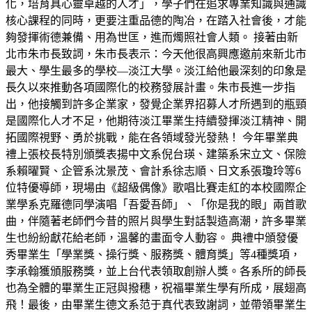
化，培育具心靈卓越的人才」，學子們在追求專業知識與通識
核心課程的同時，更要注重品德的陶冶，在踏入社會後，才能
夠發揮術德兼備、用為世匡，進而燭照社會人類。 接著由新
北市朱市長致詞，朱市長表示：今天他很高興應邀前來新北市
最大、學生最多的學校—淡江大學。淡江給他最深刻的印象是
長久以來推動各項國際化的校務發展計畫。朱市長進一步指
出，他接觸到許多企業家，發覺企業界招募人才所遇到的瓶頸
是國際化人才不足，他期待淡江畢業生持續發揮淡江精神、開
拓國際視野、勇於挑戰，能在各領域發光發熱！ 今年畢業典
禮上張校長特別頒獎表揚中文系倪台瑛、建築系宋立文、保險
系賴曜賢、企管系沈景茂、會計系徐志順、日文系張瓊玲等6
位特優導師，現場由《超級偶像》歌唱比賽走紅的本校國際企
業學系克羅德同學演唱「吾愛吾師」、「你是我的眼」兩首歌
曲，伴隨著老師們今昔的照片與學生對話製造高潮，許多畢業
生也紛紛獻花給老師，溫馨的畫面令人動容。 典禮中頒發優
秀畢業生「學業獎、操行獎、服務獎、體育獎」等4種獎項，
李承翰獲頒服務獎，並上台代表領取創辦人獎。各系所的師長
也為全體的畢業生正冠與撥穗，祝福畢業生學有所成，展翅高
飛！最後，由畢業生德文系范于真代表致謝詞，並帶領畢業生