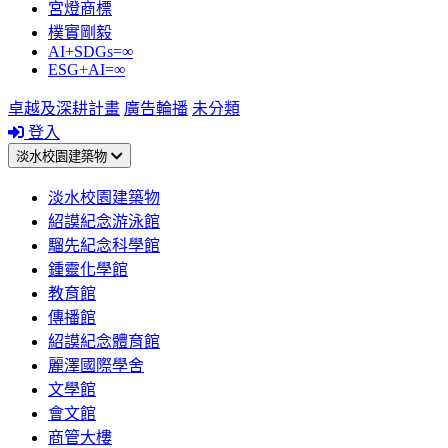
宮燈商標
樸實剛毅
AI+SDGs=∞
ESG+AI=∞
卓越及深耕計畫
廣告輪播
未分類
登入
淡水校園建築物
淡水校園建築物
紹謨紀念游泳館
騮先紀念科學館
鍾靈化學館
教育館
傳播館
紹謨紀念體育館
麗澤國際學舍
文學館
會文館
商管大樓