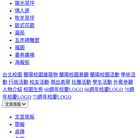
陽光草坪
情人道
牧羊草坪
歐式花園
瀛苑
五虎碑雕塑
福園
書卷廣場
海報街
台北校園
蘭陽校園建築物
蘭陽校園景觀
蘭陽校園活動
學術活
動
行政活動
校友活動
傑出表現
社團活動
學生活動
外賓參觀
人物介紹
校園生態
60週年校慶LOGO
66週年校慶LOGO
70週
年校慶LOGO
75週年校慶LOGO
文宣底板
文宣底板
簡報
桌牌