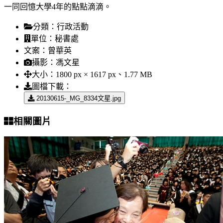
一同回憶大學4年的點點滴滴。
分類：
行政活動
單位：
秘書處
文案：
曾華英
攝影：
馮文星
大小：
1800 px × 1617 px、1.77 MB
圖檔下載：
20130615-_MG_8334文星.jpg
相關圖片