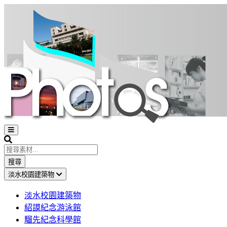
Open
sidebar
Search
搜尋
淡水校園建築物
淡水校園建築物
紹謨紀念游泳館
騮先紀念科學館