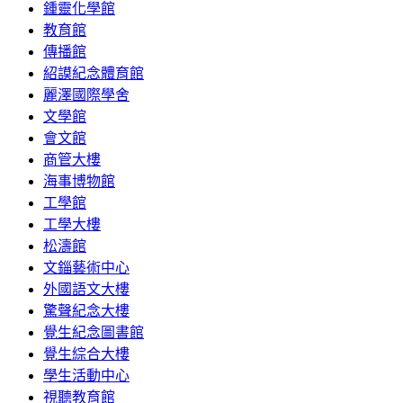
鍾靈化學館
教育館
傳播館
紹謨紀念體育館
麗澤國際學舍
文學館
會文館
商管大樓
海事博物館
工學館
工學大樓
松濤館
文錙藝術中心
外國語文大樓
驚聲紀念大樓
覺生紀念圖書館
覺生綜合大樓
學生活動中心
視聽教育館