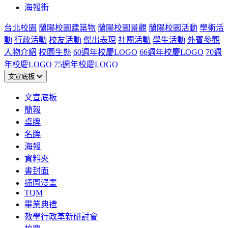
海報街
台北校園
蘭陽校園建築物
蘭陽校園景觀
蘭陽校園活動
學術活
動
行政活動
校友活動
傑出表現
社團活動
學生活動
外賓參觀
人物介紹
校園生態
60週年校慶LOGO
66週年校慶LOGO
70週
年校慶LOGO
75週年校慶LOGO
文宣底板
文宣底板
簡報
桌牌
名牌
海報
資料夾
書封面
插圖漫畫
TQM
畢業典禮
教學行政革新研討會