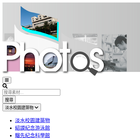
Open
sidebar
Search
搜尋
淡水校園建築物
淡水校園建築物
紹謨紀念游泳館
騮先紀念科學館