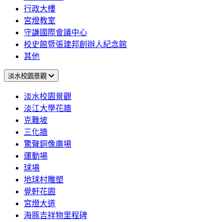
行政大樓
宮燈教室
守謙國際會議中心
校史館暨張建邦創辦人紀念館
其他
淡水校園景觀
淡水校園景觀
淡江大學花牆
克難坡
三化牆
驚聲銅像廣場
運動場
球場
地球村雕塑
覺軒花園
宮燈大道
海豚吉祥物里程碑