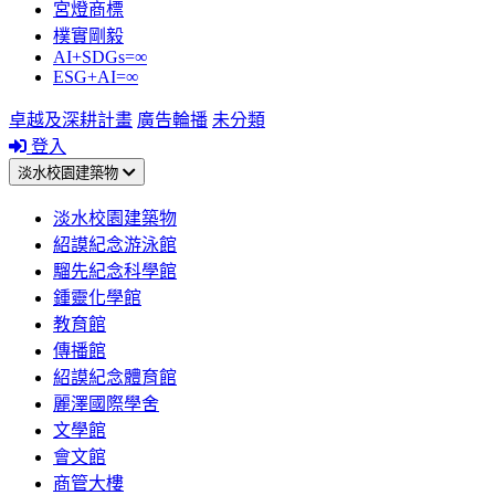
宮燈商標
樸實剛毅
AI+SDGs=∞
ESG+AI=∞
卓越及深耕計畫
廣告輪播
未分類
登入
淡水校園建築物
淡水校園建築物
紹謨紀念游泳館
騮先紀念科學館
鍾靈化學館
教育館
傳播館
紹謨紀念體育館
麗澤國際學舍
文學館
會文館
商管大樓