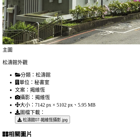
主圖
松濤館外觀
分類：
松濤館
單位：
秘書室
文案：
揭維恆
攝影：
揭維恆
大小：
7142 px × 5102 px、5.95 MB
圖檔下載：
松濤館07-揭維恆攝影.jpg
相關圖片