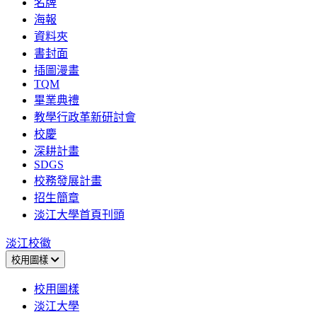
名牌
海報
資料夾
書封面
插圖漫畫
TQM
畢業典禮
教學行政革新研討會
校慶
深耕計畫
SDGS
校務發展計畫
招生簡章
淡江大學首頁刊頭
淡江校徽
校用圖樣
校用圖樣
淡江大學