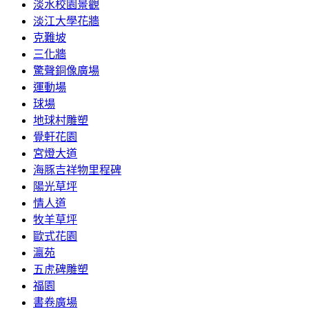
淡水校園景觀
淡江大學花牆
克難坡
三化牆
驚聲銅像廣場
運動場
球場
地球村雕塑
覺軒花園
宮燈大道
海豚吉祥物里程碑
陽光草坪
情人道
牧羊草坪
歐式花園
瀛苑
五虎碑雕塑
福園
書卷廣場