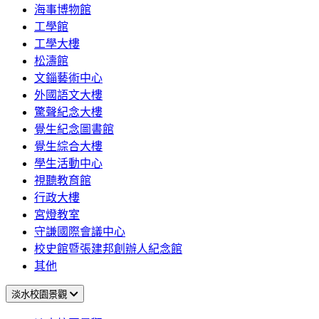
海事博物館
工學館
工學大樓
松濤館
文錙藝術中心
外國語文大樓
驚聲紀念大樓
覺生紀念圖書館
覺生綜合大樓
學生活動中心
視聽教育館
行政大樓
宮燈教室
守謙國際會議中心
校史館暨張建邦創辦人紀念館
其他
淡水校園景觀