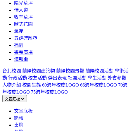
陽光草坪
情人道
牧羊草坪
歐式花園
瀛苑
五虎碑雕塑
福園
書卷廣場
海報街
台北校園
蘭陽校園建築物
蘭陽校園景觀
蘭陽校園活動
學術活
動
行政活動
校友活動
傑出表現
社團活動
學生活動
外賓參觀
人物介紹
校園生態
60週年校慶LOGO
66週年校慶LOGO
70週
年校慶LOGO
75週年校慶LOGO
文宣底板
文宣底板
簡報
桌牌