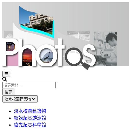
Open
sidebar
Search
搜尋
淡水校園建築物
淡水校園建築物
紹謨紀念游泳館
騮先紀念科學館