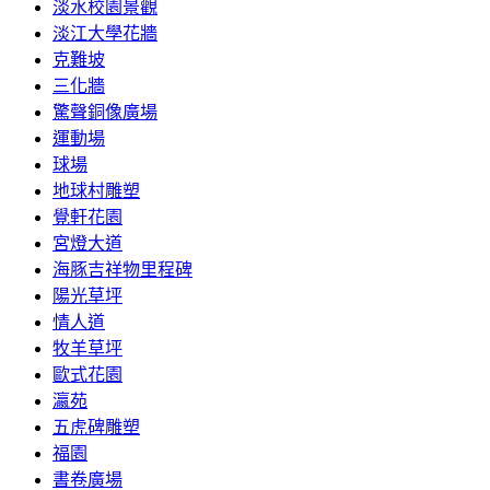
淡水校園景觀
淡江大學花牆
克難坡
三化牆
驚聲銅像廣場
運動場
球場
地球村雕塑
覺軒花園
宮燈大道
海豚吉祥物里程碑
陽光草坪
情人道
牧羊草坪
歐式花園
瀛苑
五虎碑雕塑
福園
書卷廣場