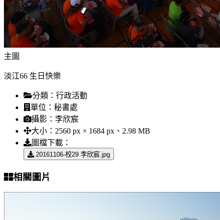
主圖
淡江66 生日快樂
分類：
行政活動
單位：
秘書處
攝影：
李欣宸
大小：
2560 px × 1684 px、2.98 MB
圖檔下載：
20161106-校29 李欣宸.jpg
相關圖片