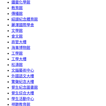
鍾靈化學館
教育館
傳播館
紹謨紀念體育館
麗澤國際學舍
文學館
會文館
商管大樓
海事博物館
工學館
工學大樓
松濤館
文錙藝術中心
外國語文大樓
驚聲紀念大樓
覺生紀念圖書館
覺生綜合大樓
學生活動中心
視聽教育館