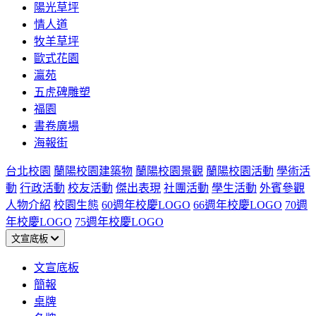
陽光草坪
情人道
牧羊草坪
歐式花園
瀛苑
五虎碑雕塑
福園
書卷廣場
海報街
台北校園
蘭陽校園建築物
蘭陽校園景觀
蘭陽校園活動
學術活
動
行政活動
校友活動
傑出表現
社團活動
學生活動
外賓參觀
人物介紹
校園生態
60週年校慶LOGO
66週年校慶LOGO
70週
年校慶LOGO
75週年校慶LOGO
文宣底板
文宣底板
簡報
桌牌