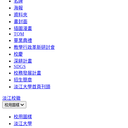
名牌
海報
資料夾
書封面
插圖漫畫
TQM
畢業典禮
教學行政革新研討會
校慶
深耕計畫
SDGS
校務發展計畫
招生簡章
淡江大學首頁刊頭
淡江校徽
校用圖樣
校用圖樣
淡江大學