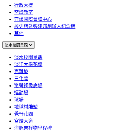
行政大樓
宮燈教室
守謙國際會議中心
校史館暨張建邦創辦人紀念館
其他
淡水校園景觀
淡水校園景觀
淡江大學花牆
克難坡
三化牆
驚聲銅像廣場
運動場
球場
地球村雕塑
覺軒花園
宮燈大道
海豚吉祥物里程碑