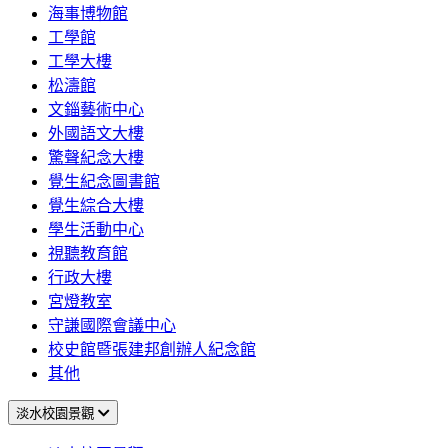
海事博物館
工學館
工學大樓
松濤館
文錙藝術中心
外國語文大樓
驚聲紀念大樓
覺生紀念圖書館
覺生綜合大樓
學生活動中心
視聽教育館
行政大樓
宮燈教室
守謙國際會議中心
校史館暨張建邦創辦人紀念館
其他
淡水校園景觀