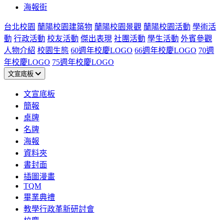
海報街
台北校園
蘭陽校園建築物
蘭陽校園景觀
蘭陽校園活動
學術活
動
行政活動
校友活動
傑出表現
社團活動
學生活動
外賓參觀
人物介紹
校園生態
60週年校慶LOGO
66週年校慶LOGO
70週
年校慶LOGO
75週年校慶LOGO
文宣底板
文宣底板
簡報
桌牌
名牌
海報
資料夾
書封面
插圖漫畫
TQM
畢業典禮
教學行政革新研討會