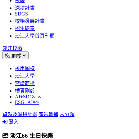
校慶
深耕計畫
SDGS
校務發展計畫
招生簡章
淡江大學首頁刊頭
淡江校徽
校用圖樣
校用圖樣
淡江大學
宮燈商標
樸實剛毅
AI+SDGs=∞
ESG+AI=∞
卓越及深耕計畫
廣告輪播
未分類
登入
淡江66 生日快樂