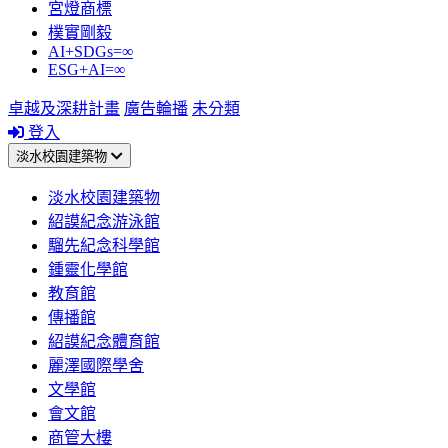
宮燈商標
樸實剛毅
AI+SDGs=∞
ESG+AI=∞
卓越及深耕計畫
廣告輪播
未分類
登入
淡水校園建築物
淡水校園建築物
紹謨紀念游泳館
騮先紀念科學館
鍾靈化學館
教育館
傳播館
紹謨紀念體育館
麗澤國際學舍
文學館
會文館
商管大樓