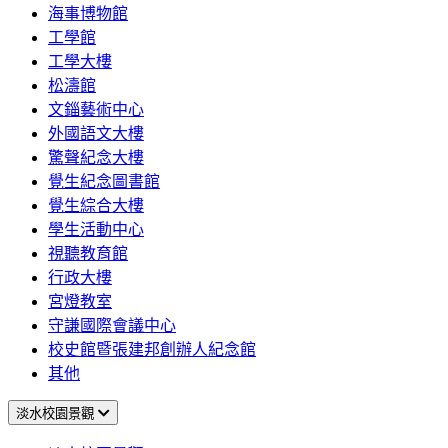
海事博物館
工學館
工學大樓
松濤館
文錙藝術中心
外國語文大樓
驚聲紀念大樓
覺生紀念圖書館
覺生綜合大樓
學生活動中心
視聽教育館
行政大樓
宮燈教室
守謙國際會議中心
校史館暨張建邦創辦人紀念館
其他
淡水校園景觀