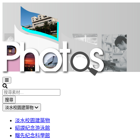
Open
sidebar
Search
搜尋
淡水校園建築物
淡水校園建築物
紹謨紀念游泳館
騮先紀念科學館