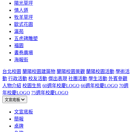
陽光草坪
情人道
牧羊草坪
歐式花園
瀛苑
五虎碑雕塑
福園
書卷廣場
海報街
台北校園
蘭陽校園建築物
蘭陽校園景觀
蘭陽校園活動
學術活
動
行政活動
校友活動
傑出表現
社團活動
學生活動
外賓參觀
人物介紹
校園生態
60週年校慶LOGO
66週年校慶LOGO
70週
年校慶LOGO
75週年校慶LOGO
文宣底板
文宣底板
簡報
桌牌