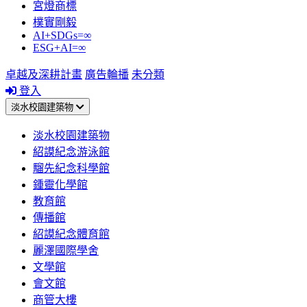
宮燈商標
樸實剛毅
AI+SDGs=∞
ESG+AI=∞
卓越及深耕計畫
廣告輪播
未分類
登入
淡水校園建築物
淡水校園建築物
紹謨紀念游泳館
騮先紀念科學館
鍾靈化學館
教育館
傳播館
紹謨紀念體育館
麗澤國際學舍
文學館
會文館
商管大樓