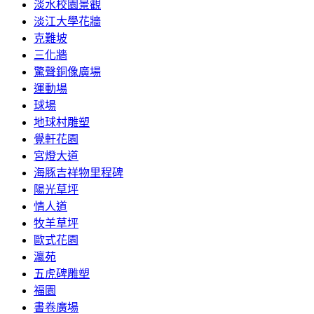
淡水校園景觀
淡江大學花牆
克難坡
三化牆
驚聲銅像廣場
運動場
球場
地球村雕塑
覺軒花園
宮燈大道
海豚吉祥物里程碑
陽光草坪
情人道
牧羊草坪
歐式花園
瀛苑
五虎碑雕塑
福園
書卷廣場