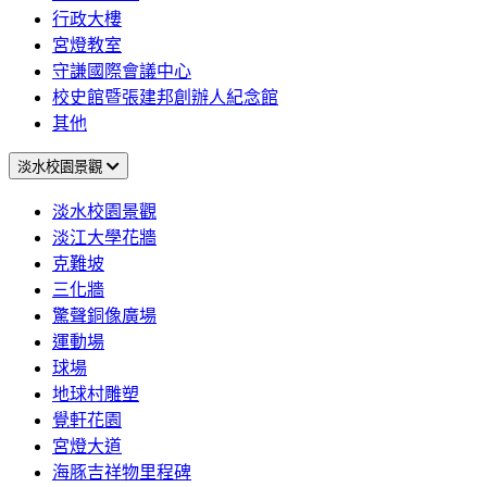
行政大樓
宮燈教室
守謙國際會議中心
校史館暨張建邦創辦人紀念館
其他
淡水校園景觀
淡水校園景觀
淡江大學花牆
克難坡
三化牆
驚聲銅像廣場
運動場
球場
地球村雕塑
覺軒花園
宮燈大道
海豚吉祥物里程碑