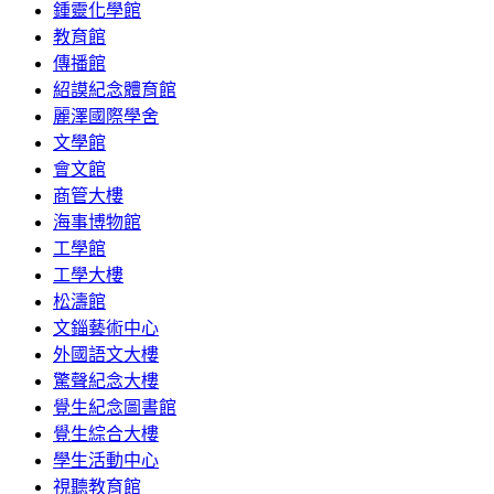
鍾靈化學館
教育館
傳播館
紹謨紀念體育館
麗澤國際學舍
文學館
會文館
商管大樓
海事博物館
工學館
工學大樓
松濤館
文錙藝術中心
外國語文大樓
驚聲紀念大樓
覺生紀念圖書館
覺生綜合大樓
學生活動中心
視聽教育館