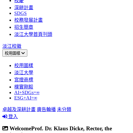
校慶
深耕計畫
SDGS
校務發展計畫
招生簡章
淡江大學首頁刊頭
淡江校徽
校用圖樣
校用圖樣
淡江大學
宮燈商標
樸實剛毅
AI+SDGs=∞
ESG+AI=∞
卓越及深耕計畫
廣告輪播
未分類
登入
WelcomeProf. Dr. Klaus Dicke, Rector, the