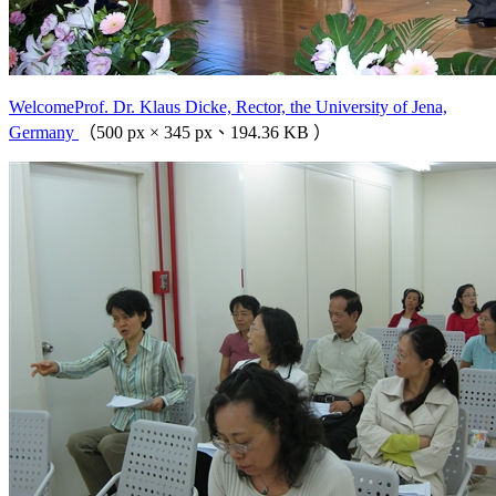
WelcomeProf. Dr. Klaus Dicke, Rector, the University of Jena,
Germany
（500 px × 345 px、194.36 KB ）