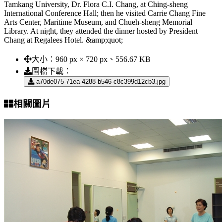
Tamkang University, Dr. Flora C.I. Chang, at Ching-sheng
International Conference Hall; then he visited Carrie Chang Fine
Arts Center, Maritime Museum, and Chueh-sheng Memorial
Library. At night, they attended the dinner hosted by President
Chang at Regalees Hotel. &amp;quot;
大小：
960 px × 720 px、556.67 KB
圖檔下載：
a70de075-71ea-4288-b546-c8c399d12cb3.jpg
相關圖片