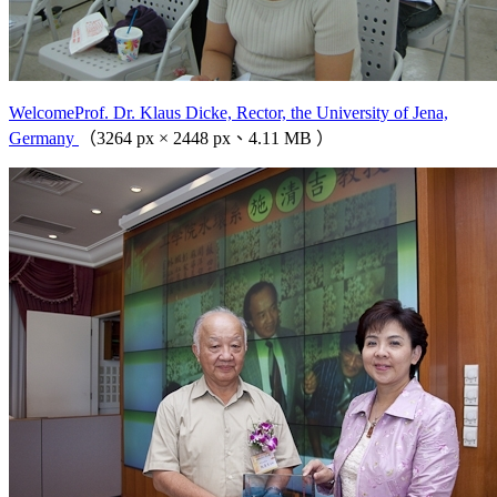
WelcomeProf. Dr. Klaus Dicke, Rector, the University of Jena,
Germany
（3264 px × 2448 px、4.11 MB ）