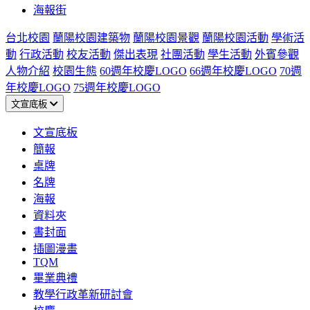
海報街
台北校園
蘭陽校園建築物
蘭陽校園景觀
蘭陽校園活動
學術活
動
行政活動
校友活動
傑出表現
社團活動
學生活動
外賓參觀
人物介紹
校園生態
60週年校慶LOGO
66週年校慶LOGO
70週
年校慶LOGO
75週年校慶LOGO
文宣底板
文宣底板
簡報
桌牌
名牌
海報
資料夾
書封面
插圖漫畫
TQM
畢業典禮
教學行政革新研討會