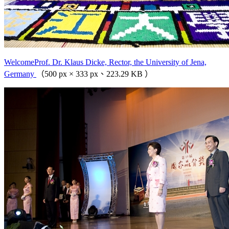
WelcomeProf. Dr. Klaus Dicke, Rector, the University of Jena,
Germany
（500 px × 333 px、223.29 KB ）