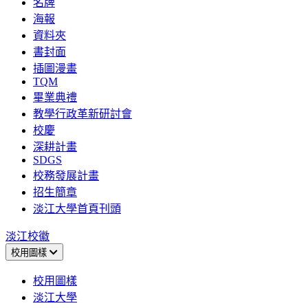
名牌
海報
資料夾
書封面
插圖漫畫
TQM
畢業典禮
教學行政革新研討會
校慶
深耕計畫
SDGS
校務發展計畫
招生簡章
淡江大學首頁刊頭
淡江校徽
校用圖樣
校用圖樣
淡江大學