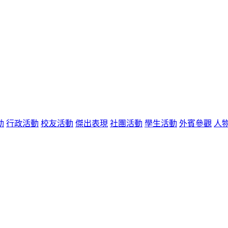
動
行政活動
校友活動
傑出表現
社團活動
學生活動
外賓參觀
人