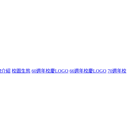
物介紹
校園生態
60週年校慶LOGO
66週年校慶LOGO
70週年校