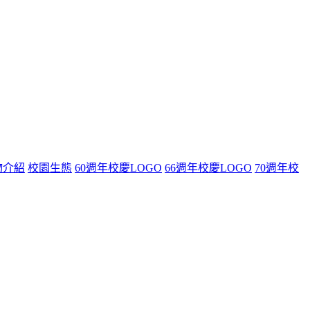
物介紹
校園生態
60週年校慶LOGO
66週年校慶LOGO
70週年校