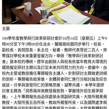
主圖
100學年度教學與行政革新研討會於10月14日（星期五）上午9
時00分至下午5時00分在淡水、蘭陽兩校園同步舉行，校長、
副校長、各院院長、系主任、秘書、教師代表等近二百人，齊
聚探討學校未來重要發展方向。舉辦「教學與行政革新研討
會」是本校的傳統。歷年由創辦人與校長依當年教育大環境的
趨勢擬定研討主題以及訂定未來共同努力的方向。會議中，由
校內主管或教授擔任專題報告主講人，針對研討主題做更詳細
的剖析。專題報告結束後，全體與會同仁進行分組討論及綜合
座談，分享與激發同仁的策略思維，凝聚共識。 本學年度研
討會主題為「洞悉兩岸高教發展態勢，掌握境外招生競爭契
機」，上午專題報告由品保處侯永琪副研究員、大陸所楊景堯
教授、大陸所張五岳所長、教政所楊瑩所長，以及國際處李佩
華國際長分別針對兩岸三地高教競爭力分析、大陸高教體制與