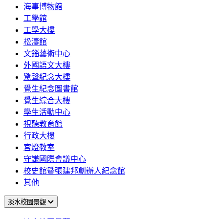
海事博物館
工學館
工學大樓
松濤館
文錙藝術中心
外國語文大樓
驚聲紀念大樓
覺生紀念圖書館
覺生綜合大樓
學生活動中心
視聽教育館
行政大樓
宮燈教室
守謙國際會議中心
校史館暨張建邦創辦人紀念館
其他
淡水校園景觀