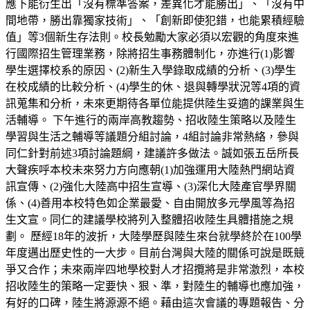
應下能衍生出「沒有標準答案，差異化才能勝出」、「沒有中
間地帶，勝出靠獨家技術」、「創新即使犯錯，也能累積經驗
值」等3個新生存法則。校長勉勵大家必須以宏觀的角度來進
行國際招生管理業務，除將招生事務體制化，亦進行(1)影響
學生選擇校系的原因、(2)新生入學錄取成績的分析、(3)學生
在校成績的比較分析、(4)學生的休、退與轉學狀況等4項的資
訊蒐集和分析，未來更期待各單位能提供陸生妥適的課業與生
活輔導。 下午進行的兩岸高教趨勢、招收陸生策略以及陸生
學習與生活之輔導等議題分組討論，4組討論非常熱絡，參與
同仁針對前述3項討論題綱，建議許多做法。誠如張五岳所長
大聲疾呼本校未來努力方向應朝(1)加強運用大陸熱門網站資
訊宣傳、(2)強化大陸高中招生宣導、(3)深化大陸產官學界關
係、(4)善用本校特色如企業最愛、自由開放多元學風等為招
生文宣。同仁的建議學校將列入整體招收陸生具體措施之規
劃。 歷經18年的波折，大陸學歷與陸生來台就學終於在100學
年度邁出歷史性的一大步。目前台灣與大陸的關係可說是既競
爭又合作；未來兩岸四地學校對人才招攬將是非常激烈，本校
招收陸生的策略一定要快、狠、準，對陸生的輔導也應加強，
有好的口碑，陸生將源源不絕。藉由這次會議的專題報告、分