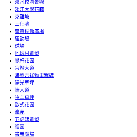
淡水校園景觀
淡江大學花牆
克難坡
三化牆
驚聲銅像廣場
運動場
球場
地球村雕塑
覺軒花園
宮燈大道
海豚吉祥物里程碑
陽光草坪
情人道
牧羊草坪
歐式花園
瀛苑
五虎碑雕塑
福園
書卷廣場