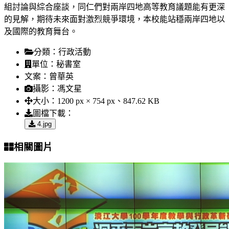
組討論與綜合座談，同仁們對兩岸四地高等教育議題能有更深
的見解，期待未來面對激烈競爭環境，本校能站穩兩岸四地以
及國際的教育舞台。
分類：
行政活動
單位：
秘書室
文案：
曾華英
攝影：
馮文星
大小：
1200 px × 754 px、847.62 KB
圖檔下載：
4.jpg
相關圖片