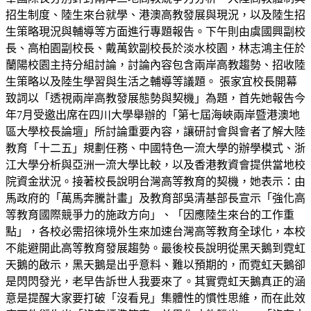
招生制度、陸生來台就學、港澳高教發展與現況，以及陸生招
生策略現況與輔導等方面進行專題報告。下午則由虞國興副校
長、高柏園副校長、戴萬欽副校長於淡水校園，林志鴻主任於
蘭陽校園主持分組討論，討論內容包含兩岸高教趨勢、招收陸
生策略以及陸生學習與生活之輔導等議題。 張家宜校長開幕
致詞以「透視兩岸高教發展態勢與契機」為題，首先她報告今
年7月受邀出席在四川大學舉辦的「第七屆海峽兩岸暨港澳地
區大學校長論壇」所討論重要內容，讓研討會與會者了解大陸
教育「十二五」規劃任務、中國特色一流大學的辦學模式、浙
江大學分析與亞洲一流大學比較，以及香港教資會提供當地校
院資金狀況。接著校長說明台灣高等教育的契機，她表示：由
馬政府的「萬馬奔騰計畫」及教育部吳清基部長宣示「強化高
等教育國際競爭力的施政方向」、「因應陸生來台的工作重
點」，各校必需招徠境外生來加速台灣高等教育全球化，本校
不能避開此高等教育發展趨勢。最後校長說明從黑天鵝到霓虹
天鵝的啟示，黑天鵝是出乎意料、難以預期的，而霓虹天鵝卻
是閃閃發光，老早告訴世人我要來了。其實霓虹天鵝真正的涵
意是提醒大家要打破「沒看見」集體性的慣性思維，而在此效