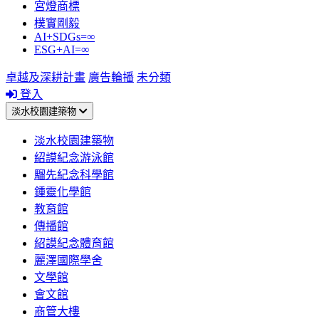
宮燈商標
樸實剛毅
AI+SDGs=∞
ESG+AI=∞
卓越及深耕計畫
廣告輪播
未分類
登入
淡水校園建築物
淡水校園建築物
紹謨紀念游泳館
騮先紀念科學館
鍾靈化學館
教育館
傳播館
紹謨紀念體育館
麗澤國際學舍
文學館
會文館
商管大樓