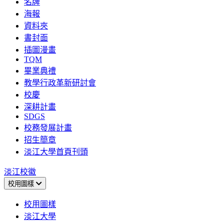
名牌
海報
資料夾
書封面
插圖漫畫
TQM
畢業典禮
教學行政革新研討會
校慶
深耕計畫
SDGS
校務發展計畫
招生簡章
淡江大學首頁刊頭
淡江校徽
校用圖樣
校用圖樣
淡江大學