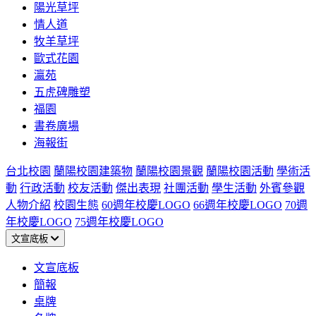
陽光草坪
情人道
牧羊草坪
歐式花園
瀛苑
五虎碑雕塑
福園
書卷廣場
海報街
台北校園
蘭陽校園建築物
蘭陽校園景觀
蘭陽校園活動
學術活
動
行政活動
校友活動
傑出表現
社團活動
學生活動
外賓參觀
人物介紹
校園生態
60週年校慶LOGO
66週年校慶LOGO
70週
年校慶LOGO
75週年校慶LOGO
文宣底板
文宣底板
簡報
桌牌