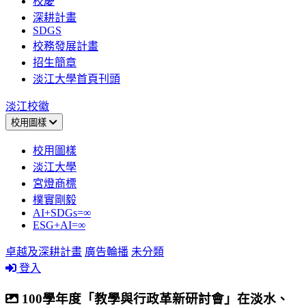
校慶
深耕計畫
SDGS
校務發展計畫
招生簡章
淡江大學首頁刊頭
淡江校徽
校用圖樣
校用圖樣
淡江大學
宮燈商標
樸實剛毅
AI+SDGs=∞
ESG+AI=∞
卓越及深耕計畫
廣告輪播
未分類
登入
100學年度「教學與行政革新研討會」在淡水、