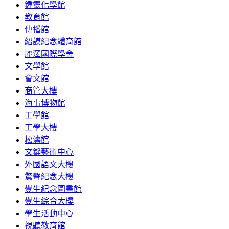
鍾靈化學館
教育館
傳播館
紹謨紀念體育館
麗澤國際學舍
文學館
會文館
商管大樓
海事博物館
工學館
工學大樓
松濤館
文錙藝術中心
外國語文大樓
驚聲紀念大樓
覺生紀念圖書館
覺生綜合大樓
學生活動中心
視聽教育館