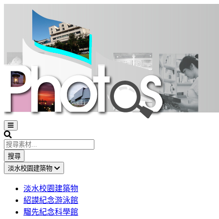
Open
sidebar
Search
搜尋
淡水校園建築物
淡水校園建築物
紹謨紀念游泳館
騮先紀念科學館