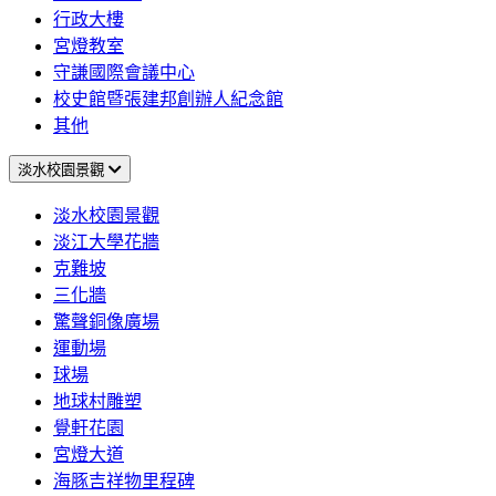
行政大樓
宮燈教室
守謙國際會議中心
校史館暨張建邦創辦人紀念館
其他
淡水校園景觀
淡水校園景觀
淡江大學花牆
克難坡
三化牆
驚聲銅像廣場
運動場
球場
地球村雕塑
覺軒花園
宮燈大道
海豚吉祥物里程碑