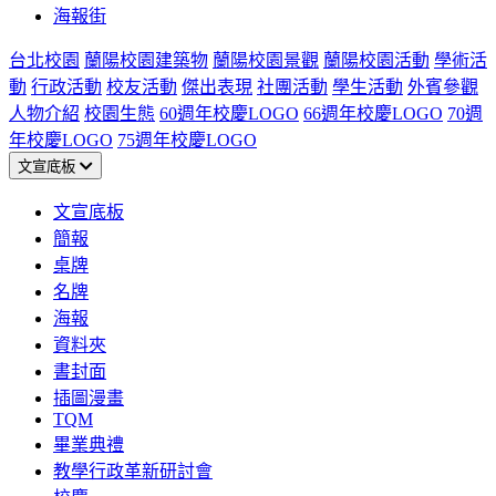
海報街
台北校園
蘭陽校園建築物
蘭陽校園景觀
蘭陽校園活動
學術活
動
行政活動
校友活動
傑出表現
社團活動
學生活動
外賓參觀
人物介紹
校園生態
60週年校慶LOGO
66週年校慶LOGO
70週
年校慶LOGO
75週年校慶LOGO
文宣底板
文宣底板
簡報
桌牌
名牌
海報
資料夾
書封面
插圖漫畫
TQM
畢業典禮
教學行政革新研討會