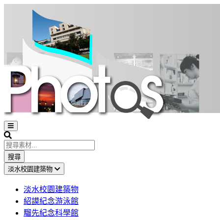
Open
sidebar
Search
搜尋
淡水校園建築物
淡水校園建築物
紹謨紀念游泳館
騮先紀念科學館