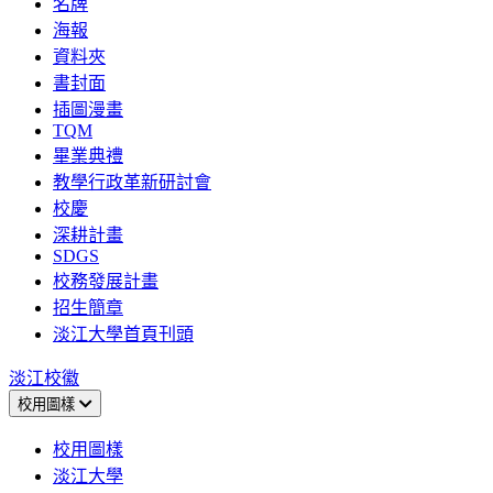
名牌
海報
資料夾
書封面
插圖漫畫
TQM
畢業典禮
教學行政革新研討會
校慶
深耕計畫
SDGS
校務發展計畫
招生簡章
淡江大學首頁刊頭
淡江校徽
校用圖樣
校用圖樣
淡江大學