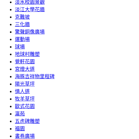
淡水校園景觀
淡江大學花牆
克難坡
三化牆
驚聲銅像廣場
運動場
球場
地球村雕塑
覺軒花園
宮燈大道
海豚吉祥物里程碑
陽光草坪
情人道
牧羊草坪
歐式花園
瀛苑
五虎碑雕塑
福園
書卷廣場