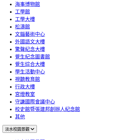
海事博物館
工學館
工學大樓
松濤館
文錙藝術中心
外國語文大樓
驚聲紀念大樓
覺生紀念圖書館
覺生綜合大樓
學生活動中心
視聽教育館
行政大樓
宮燈教室
守謙國際會議中心
校史館暨張建邦創辦人紀念館
其他
淡水校園景觀