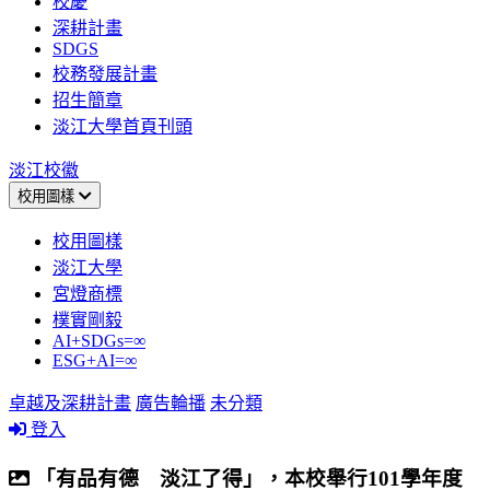
校慶
深耕計畫
SDGS
校務發展計畫
招生簡章
淡江大學首頁刊頭
淡江校徽
校用圖樣
校用圖樣
淡江大學
宮燈商標
樸實剛毅
AI+SDGs=∞
ESG+AI=∞
卓越及深耕計畫
廣告輪播
未分類
登入
「有品有德 淡江了得」，本校舉行101學年度