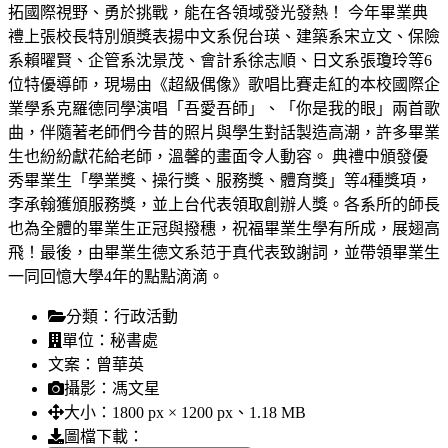
拓國際視野、勇於挑戰，能在各領域發光發熱！ 今年畢業典
禮上張校長特別頒獎表揚中文系倪台瑛、建築系宋立文、保險
系賴曜賢、企管系沈景茂、會計系徐志順、日文系張瓊玲等6
位特優導師，現場由《超級偶像》歌唱比賽走紅的本校國際企
業學系克羅德同學演唱「吾愛吾師」、「你是我的眼」兩首歌
曲，伴隨著老師們今昔的照片與學生對話製造高潮，許多畢業
生也紛紛獻花給老師，溫馨的畫面令人動容。 典禮中頒發優
秀畢業生「學業獎、操行獎、服務獎、體育獎」等4種獎項，
李承翰獲頒服務獎，並上台代表領取創辦人獎。各系所的師長
也為全體的畢業生正冠與撥穗，祝福畢業生學有所成，展翅高
飛！最後，由畢業生德文系范于真代表致謝詞，並帶領畢業生
一同回憶大學4年的點點滴滴。
分類：
行政活動
單位：
秘書處
文案：
曾華英
攝影：
馮文星
大小：
1800 px × 1200 px、1.18 MB
圖檔下載：