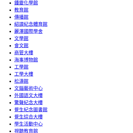
鍾靈化學館
教育館
傳播館
紹謨紀念體育館
麗澤國際學舍
文學館
會文館
商管大樓
海事博物館
工學館
工學大樓
松濤館
文錙藝術中心
外國語文大樓
驚聲紀念大樓
覺生紀念圖書館
覺生綜合大樓
學生活動中心
視聽教育館