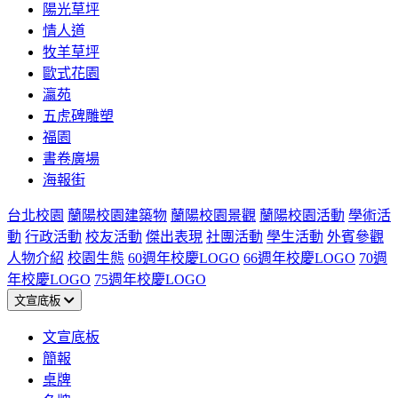
陽光草坪
情人道
牧羊草坪
歐式花園
瀛苑
五虎碑雕塑
福園
書卷廣場
海報街
台北校園
蘭陽校園建築物
蘭陽校園景觀
蘭陽校園活動
學術活
動
行政活動
校友活動
傑出表現
社團活動
學生活動
外賓參觀
人物介紹
校園生態
60週年校慶LOGO
66週年校慶LOGO
70週
年校慶LOGO
75週年校慶LOGO
文宣底板
文宣底板
簡報
桌牌