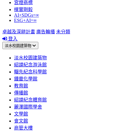
宮燈商標
樸實剛毅
AI+SDGs=∞
ESG+AI=∞
卓越及深耕計畫
廣告輪播
未分類
登入
淡水校園建築物
淡水校園建築物
紹謨紀念游泳館
騮先紀念科學館
鍾靈化學館
教育館
傳播館
紹謨紀念體育館
麗澤國際學舍
文學館
會文館
商管大樓