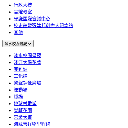
行政大樓
宮燈教室
守謙國際會議中心
校史館暨張建邦創辦人紀念館
其他
淡水校園景觀
淡水校園景觀
淡江大學花牆
克難坡
三化牆
驚聲銅像廣場
運動場
球場
地球村雕塑
覺軒花園
宮燈大道
海豚吉祥物里程碑