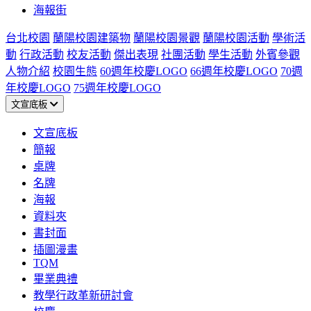
海報街
台北校園
蘭陽校園建築物
蘭陽校園景觀
蘭陽校園活動
學術活
動
行政活動
校友活動
傑出表現
社團活動
學生活動
外賓參觀
人物介紹
校園生態
60週年校慶LOGO
66週年校慶LOGO
70週
年校慶LOGO
75週年校慶LOGO
文宣底板
文宣底板
簡報
桌牌
名牌
海報
資料夾
書封面
插圖漫畫
TQM
畢業典禮
教學行政革新研討會