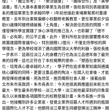
理」、「獨立思考」、「樂活健康」、「團隊合作」及「美學
涵養」等八大基本素養的畢業生為目標。張校長特別表揚建築
系的應屆畢業生李承翰同學，3年前他遠赴柬埔寨幫貧村重建
教室，去年到台東幫偏鄉小校翻修老舊教室，更在畢業前夕協
助93歲陳阿嬤修繕破舊「土角厝」，解決居住危險的問題，不
僅發揮所學並實踐了淨心淨境的推己及人，也彰顯了「德不
孤，必有鄰」的公平正義。此外，管科所校友徐航健響應本校
將籌建國際會議中心，特別捐贈1.2億元，不僅支持學校的興
學理念，更為學校增添了邁向國際頂尖大學的利器。張校長進
一步表示：這兩位淡江人的身體力行也為淡江品德年做了最完
美的詮釋，這也正符合了本校揭櫫的使命—「塑造社會新文
化，培育具心靈卓越的人才」，學子們在追求專業知識與通識
核心課程的同時，更要注重品德的陶冶，在踏入社會後，才能
夠發揮術德兼備、用為世匡，進而燭照社會人類。 接著由新
北市朱市長致詞，朱市長表示：今天他很高興應邀前來新北市
最大、學生最多的學校—淡江大學。淡江給他最深刻的印象是
長久以來推動各項國際化的校務發展計畫。朱市長進一步指
出，他接觸到許多企業家，發覺企業界招募人才所遇到的瓶頸
是國際化人才不足，他期待淡江畢業生持續發揮淡江精神、開