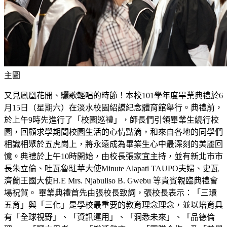
主圖
又見鳳凰花開、驪歌輕唱的時節！本校101學年度畢業典禮於6
月15日（星期六）在淡水校園紹謨紀念體育館舉行。典禮前，
於上午9時先進行了「校園巡禮」，師長們引領畢業生繞行校
園，回顧求學期間校園生活的心情點滴，和來自各地的同學們
相識相聚於五虎崗上，將永遠成為畢業生心中最深刻的美麗回
憶。典禮於上午10時開始，由校長張家宜主持，並有新北市市
長朱立倫、吐瓦魯駐華大使Minute Alapati TAUPO夫婦、史瓦
濟蘭王國大使H.E Mrs. Njabuliso B. Gwebu 等貴賓親臨典禮會
場祝賀。 畢業典禮首先由張校長致詞，張校長表示：「三環
五育」與「三化」是學校最重要的教育理念理念，並以培育具
有「全球視野」、「資訊運用」、「洞悉未來」、「品德倫