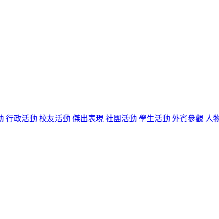
動
行政活動
校友活動
傑出表現
社團活動
學生活動
外賓參觀
人