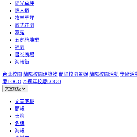
陽光草坪
情人道
牧羊草坪
歐式花園
瀛苑
五虎碑雕塑
福園
書卷廣場
海報街
台北校園
蘭陽校園建築物
蘭陽校園景觀
蘭陽校園活動
學術活
慶LOGO
75週年校慶LOGO
文宣底板
文宣底板
簡報
桌牌
名牌
海報