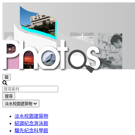
Open
sidebar
Search
搜尋
淡水校園建築物
淡水校園建築物
紹謨紀念游泳館
騮先紀念科學館