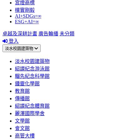
宮燈商標
樸實剛毅
AI+SDGs=∞
ESG+AI=∞
卓越及深耕計畫
廣告輪播
未分類
登入
淡水校園建築物
淡水校園建築物
紹謨紀念游泳館
騮先紀念科學館
鍾靈化學館
教育館
傳播館
紹謨紀念體育館
麗澤國際學舍
文學館
會文館
商管大樓