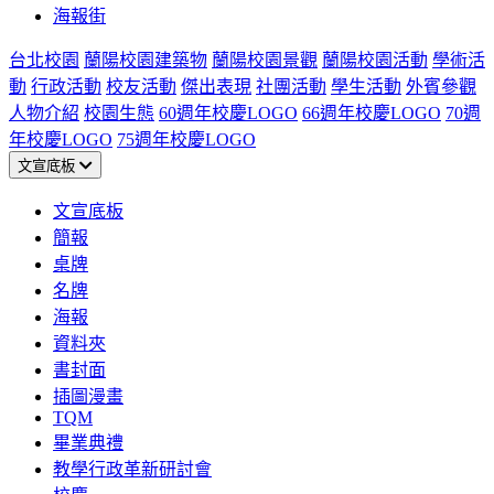
海報街
台北校園
蘭陽校園建築物
蘭陽校園景觀
蘭陽校園活動
學術活
動
行政活動
校友活動
傑出表現
社團活動
學生活動
外賓參觀
人物介紹
校園生態
60週年校慶LOGO
66週年校慶LOGO
70週
年校慶LOGO
75週年校慶LOGO
文宣底板
文宣底板
簡報
桌牌
名牌
海報
資料夾
書封面
插圖漫畫
TQM
畢業典禮
教學行政革新研討會