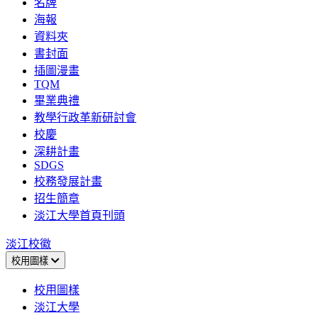
名牌
海報
資料夾
書封面
插圖漫畫
TQM
畢業典禮
教學行政革新研討會
校慶
深耕計畫
SDGS
校務發展計畫
招生簡章
淡江大學首頁刊頭
淡江校徽
校用圖樣
校用圖樣
淡江大學