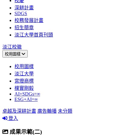
校慶
深耕計畫
SDGS
校務發展計畫
招生簡章
淡江大學首頁刊頭
淡江校徽
校用圖樣
校用圖樣
淡江大學
宮燈商標
樸實剛毅
AI+SDGs=∞
ESG+AI=∞
卓越及深耕計畫
廣告輪播
未分類
登入
成果示範(二)