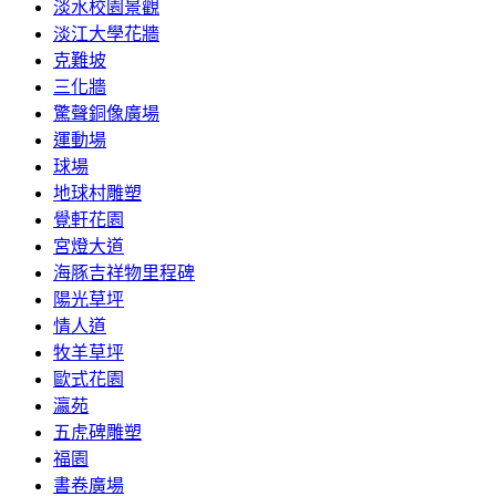
淡水校園景觀
淡江大學花牆
克難坡
三化牆
驚聲銅像廣場
運動場
球場
地球村雕塑
覺軒花園
宮燈大道
海豚吉祥物里程碑
陽光草坪
情人道
牧羊草坪
歐式花園
瀛苑
五虎碑雕塑
福園
書卷廣場