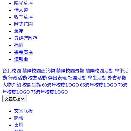
陽光草坪
情人道
牧羊草坪
歐式花園
瀛苑
五虎碑雕塑
福園
書卷廣場
海報街
台北校園
蘭陽校園建築物
蘭陽校園景觀
蘭陽校園活動
學術活
動
行政活動
校友活動
傑出表現
社團活動
學生活動
外賓參觀
人物介紹
校園生態
60週年校慶LOGO
66週年校慶LOGO
70週
年校慶LOGO
75週年校慶LOGO
文宣底板
文宣底板
簡報
桌牌