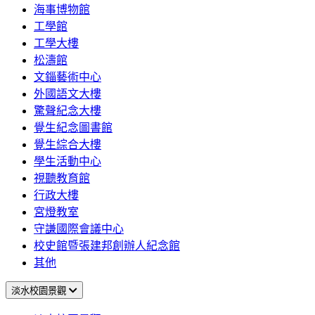
海事博物館
工學館
工學大樓
松濤館
文錙藝術中心
外國語文大樓
驚聲紀念大樓
覺生紀念圖書館
覺生綜合大樓
學生活動中心
視聽教育館
行政大樓
宮燈教室
守謙國際會議中心
校史館暨張建邦創辦人紀念館
其他
淡水校園景觀