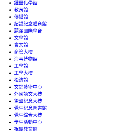
鍾靈化學館
教育館
傳播館
紹謨紀念體育館
麗澤國際學舍
文學館
會文館
商管大樓
海事博物館
工學館
工學大樓
松濤館
文錙藝術中心
外國語文大樓
驚聲紀念大樓
覺生紀念圖書館
覺生綜合大樓
學生活動中心
視聽教育館