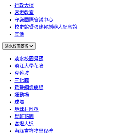
行政大樓
宮燈教室
守謙國際會議中心
校史館暨張建邦創辦人紀念館
其他
淡水校園景觀
淡水校園景觀
淡江大學花牆
克難坡
三化牆
驚聲銅像廣場
運動場
球場
地球村雕塑
覺軒花園
宮燈大道
海豚吉祥物里程碑