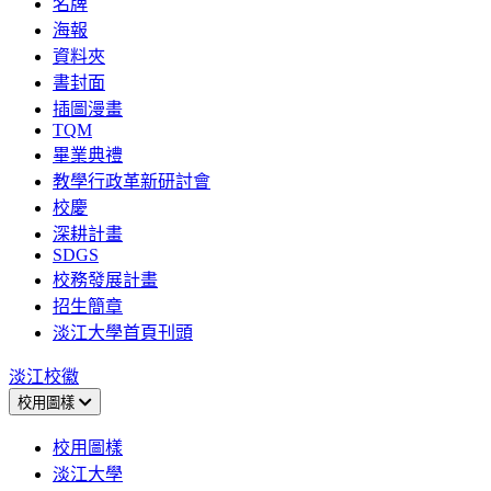
名牌
海報
資料夾
書封面
插圖漫畫
TQM
畢業典禮
教學行政革新研討會
校慶
深耕計畫
SDGS
校務發展計畫
招生簡章
淡江大學首頁刊頭
淡江校徽
校用圖樣
校用圖樣
淡江大學