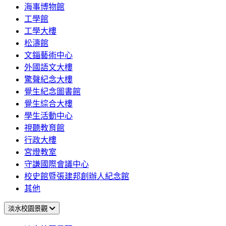
海事博物館
工學館
工學大樓
松濤館
文錙藝術中心
外國語文大樓
驚聲紀念大樓
覺生紀念圖書館
覺生綜合大樓
學生活動中心
視聽教育館
行政大樓
宮燈教室
守謙國際會議中心
校史館暨張建邦創辦人紀念館
其他
淡水校園景觀