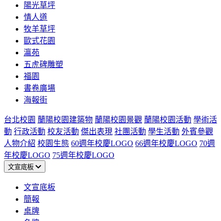
陽光草坪
情人道
牧羊草坪
歐式花園
瀛苑
五虎碑雕塑
福園
書卷廣場
海報街
台北校園
蘭陽校園建築物
蘭陽校園景觀
蘭陽校園活動
學術活
動
行政活動
校友活動
傑出表現
社團活動
學生活動
外賓參觀
人物介紹
校園生態
60週年校慶LOGO
66週年校慶LOGO
70週
年校慶LOGO
75週年校慶LOGO
文宣底板
文宣底板
簡報
桌牌