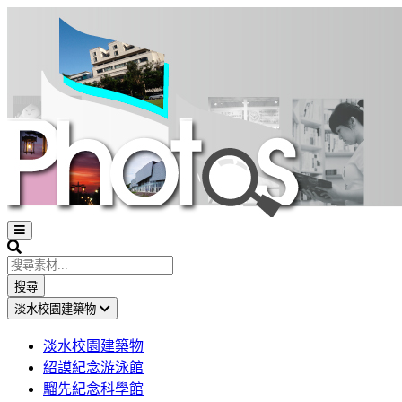
Open
sidebar
Search
搜尋
淡水校園建築物
淡水校園建築物
紹謨紀念游泳館
騮先紀念科學館