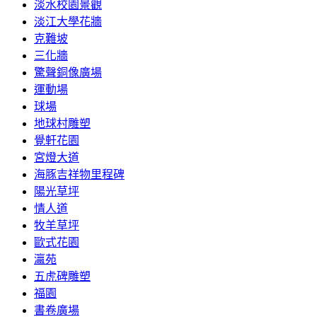
淡水校園景觀
淡江大學花牆
克難坡
三化牆
驚聲銅像廣場
運動場
球場
地球村雕塑
覺軒花園
宮燈大道
海豚吉祥物里程碑
陽光草坪
情人道
牧羊草坪
歐式花園
瀛苑
五虎碑雕塑
福園
書卷廣場