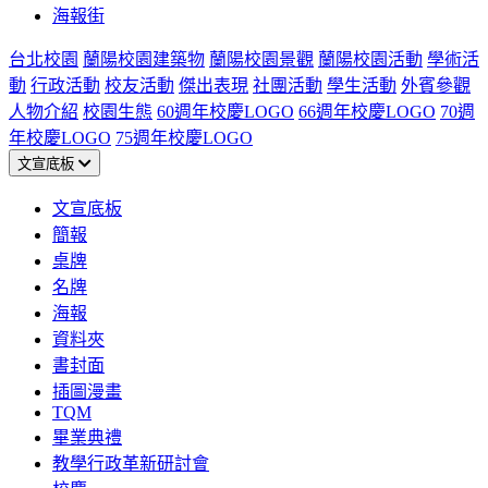
海報街
台北校園
蘭陽校園建築物
蘭陽校園景觀
蘭陽校園活動
學術活
動
行政活動
校友活動
傑出表現
社團活動
學生活動
外賓參觀
人物介紹
校園生態
60週年校慶LOGO
66週年校慶LOGO
70週
年校慶LOGO
75週年校慶LOGO
文宣底板
文宣底板
簡報
桌牌
名牌
海報
資料夾
書封面
插圖漫畫
TQM
畢業典禮
教學行政革新研討會