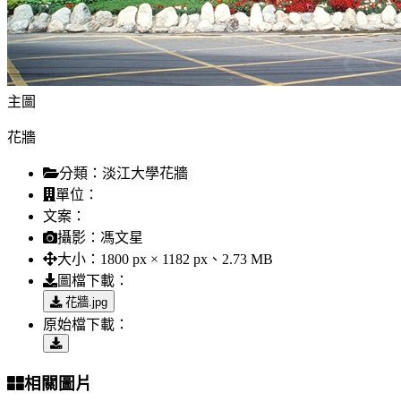
主圖
花牆
分類：
淡江大學花牆
單位：
文案：
攝影：
馮文星
大小：
1800 px × 1182 px、2.73 MB
圖檔下載：
花牆.jpg
原始檔下載：
相關圖片