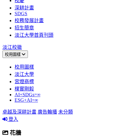
校慶
深耕計畫
SDGS
校務發展計畫
招生簡章
淡江大學首頁刊頭
淡江校徽
校用圖樣
校用圖樣
淡江大學
宮燈商標
樸實剛毅
AI+SDGs=∞
ESG+AI=∞
卓越及深耕計畫
廣告輪播
未分類
登入
花牆