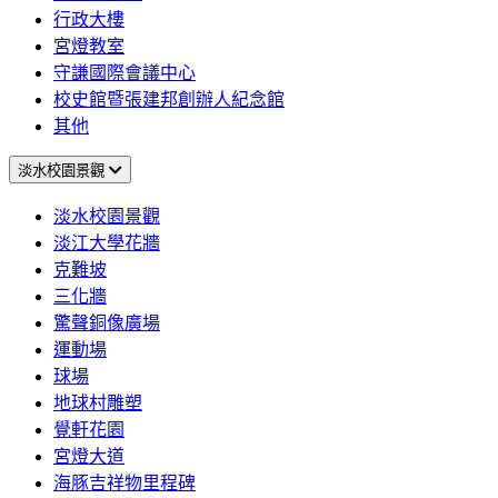
行政大樓
宮燈教室
守謙國際會議中心
校史館暨張建邦創辦人紀念館
其他
淡水校園景觀
淡水校園景觀
淡江大學花牆
克難坡
三化牆
驚聲銅像廣場
運動場
球場
地球村雕塑
覺軒花園
宮燈大道
海豚吉祥物里程碑