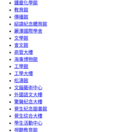
鍾靈化學館
教育館
傳播館
紹謨紀念體育館
麗澤國際學舍
文學館
會文館
商管大樓
海事博物館
工學館
工學大樓
松濤館
文錙藝術中心
外國語文大樓
驚聲紀念大樓
覺生紀念圖書館
覺生綜合大樓
學生活動中心
視聽教育館