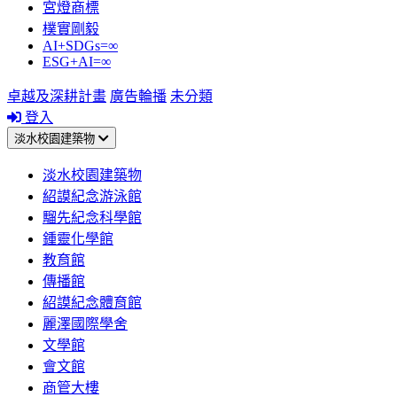
宮燈商標
樸實剛毅
AI+SDGs=∞
ESG+AI=∞
卓越及深耕計畫
廣告輪播
未分類
登入
淡水校園建築物
淡水校園建築物
紹謨紀念游泳館
騮先紀念科學館
鍾靈化學館
教育館
傳播館
紹謨紀念體育館
麗澤國際學舍
文學館
會文館
商管大樓