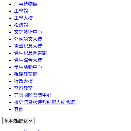
海事博物館
工學館
工學大樓
松濤館
文錙藝術中心
外國語文大樓
驚聲紀念大樓
覺生紀念圖書館
覺生綜合大樓
學生活動中心
視聽教育館
行政大樓
宮燈教室
守謙國際會議中心
校史館暨張建邦創辦人紀念館
其他
淡水校園景觀