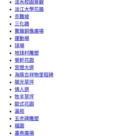
淡水校園景觀
淡江大學花牆
克難坡
三化牆
驚聲銅像廣場
運動場
球場
地球村雕塑
覺軒花園
宮燈大道
海豚吉祥物里程碑
陽光草坪
情人道
牧羊草坪
歐式花園
瀛苑
五虎碑雕塑
福園
書卷廣場