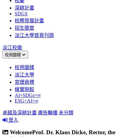
校慶
深耕計畫
SDGS
校務發展計畫
招生簡章
淡江大學首頁刊頭
淡江校徽
校用圖樣
校用圖樣
淡江大學
宮燈商標
樸實剛毅
AI+SDGs=∞
ESG+AI=∞
卓越及深耕計畫
廣告輪播
未分類
登入
WelcomeProf. Dr. Klaus Dicke, Rector, the