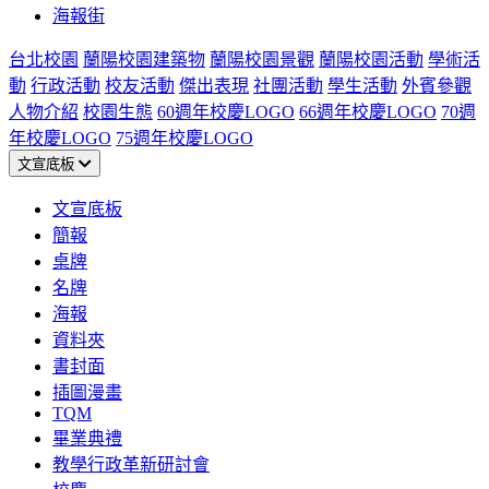
海報街
台北校園
蘭陽校園建築物
蘭陽校園景觀
蘭陽校園活動
學術活
動
行政活動
校友活動
傑出表現
社團活動
學生活動
外賓參觀
人物介紹
校園生態
60週年校慶LOGO
66週年校慶LOGO
70週
年校慶LOGO
75週年校慶LOGO
文宣底板
文宣底板
簡報
桌牌
名牌
海報
資料夾
書封面
插圖漫畫
TQM
畢業典禮
教學行政革新研討會