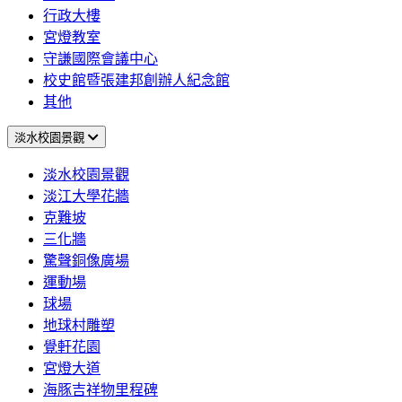
行政大樓
宮燈教室
守謙國際會議中心
校史館暨張建邦創辦人紀念館
其他
淡水校園景觀
淡水校園景觀
淡江大學花牆
克難坡
三化牆
驚聲銅像廣場
運動場
球場
地球村雕塑
覺軒花園
宮燈大道
海豚吉祥物里程碑