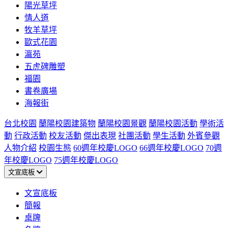
陽光草坪
情人道
牧羊草坪
歐式花園
瀛苑
五虎碑雕塑
福園
書卷廣場
海報街
台北校園
蘭陽校園建築物
蘭陽校園景觀
蘭陽校園活動
學術活
動
行政活動
校友活動
傑出表現
社團活動
學生活動
外賓參觀
人物介紹
校園生態
60週年校慶LOGO
66週年校慶LOGO
70週
年校慶LOGO
75週年校慶LOGO
文宣底板
文宣底板
簡報
桌牌