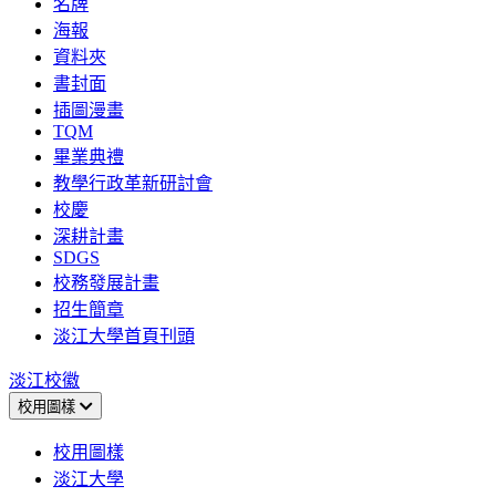
名牌
海報
資料夾
書封面
插圖漫畫
TQM
畢業典禮
教學行政革新研討會
校慶
深耕計畫
SDGS
校務發展計畫
招生簡章
淡江大學首頁刊頭
淡江校徽
校用圖樣
校用圖樣
淡江大學