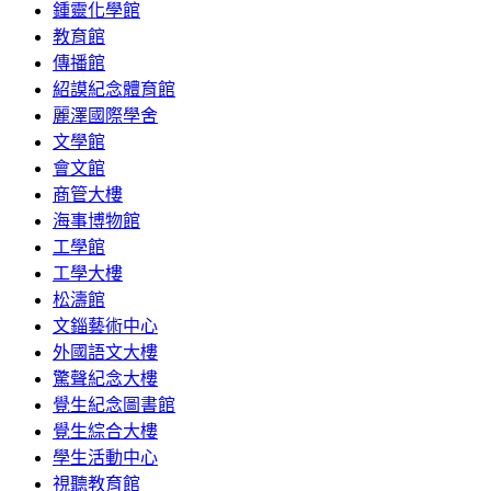
鍾靈化學館
教育館
傳播館
紹謨紀念體育館
麗澤國際學舍
文學館
會文館
商管大樓
海事博物館
工學館
工學大樓
松濤館
文錙藝術中心
外國語文大樓
驚聲紀念大樓
覺生紀念圖書館
覺生綜合大樓
學生活動中心
視聽教育館