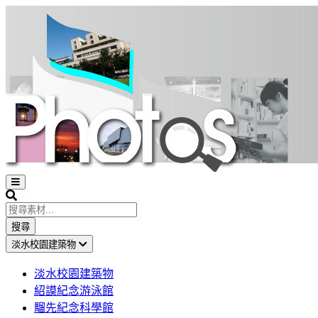
Open
sidebar
Search
搜尋
淡水校園建築物
淡水校園建築物
紹謨紀念游泳館
騮先紀念科學館