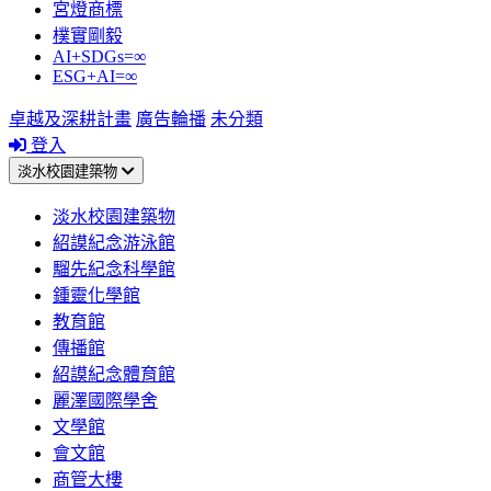
宮燈商標
樸實剛毅
AI+SDGs=∞
ESG+AI=∞
卓越及深耕計畫
廣告輪播
未分類
登入
淡水校園建築物
淡水校園建築物
紹謨紀念游泳館
騮先紀念科學館
鍾靈化學館
教育館
傳播館
紹謨紀念體育館
麗澤國際學舍
文學館
會文館
商管大樓