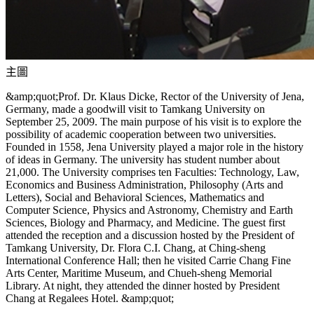
主圖
&amp;quot;Prof. Dr. Klaus Dicke, Rector of the University of Jena,
Germany, made a goodwill visit to Tamkang University on
September 25, 2009. The main purpose of his visit is to explore the
possibility of academic cooperation between two universities.
Founded in 1558, Jena University played a major role in the history
of ideas in Germany. The university has student number about
21,000. The University comprises ten Faculties: Technology, Law,
Economics and Business Administration, Philosophy (Arts and
Letters), Social and Behavioral Sciences, Mathematics and
Computer Science, Physics and Astronomy, Chemistry and Earth
Sciences, Biology and Pharmacy, and Medicine. The guest first
attended the reception and a discussion hosted by the President of
Tamkang University, Dr. Flora C.I. Chang, at Ching-sheng
International Conference Hall; then he visited Carrie Chang Fine
Arts Center, Maritime Museum, and Chueh-sheng Memorial
Library. At night, they attended the dinner hosted by President
Chang at Regalees Hotel. &amp;quot;