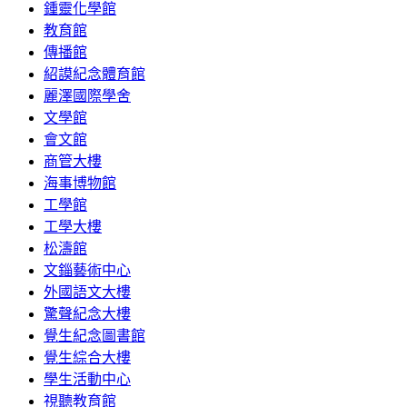
鍾靈化學館
教育館
傳播館
紹謨紀念體育館
麗澤國際學舍
文學館
會文館
商管大樓
海事博物館
工學館
工學大樓
松濤館
文錙藝術中心
外國語文大樓
驚聲紀念大樓
覺生紀念圖書館
覺生綜合大樓
學生活動中心
視聽教育館