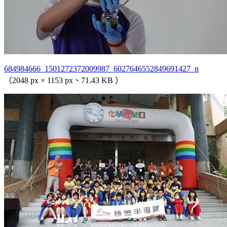
684984666_1501272372009987_6027646552849691427_n
（2048 px × 1153 px、71.43 KB ）