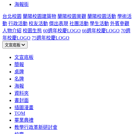
海報街
台北校園
蘭陽校園建築物
蘭陽校園景觀
蘭陽校園活動
學術活
動
行政活動
校友活動
傑出表現
社團活動
學生活動
外賓參觀
人物介紹
校園生態
60週年校慶LOGO
66週年校慶LOGO
70週
年校慶LOGO
75週年校慶LOGO
文宣底板
文宣底板
簡報
桌牌
名牌
海報
資料夾
書封面
插圖漫畫
TQM
畢業典禮
教學行政革新研討會