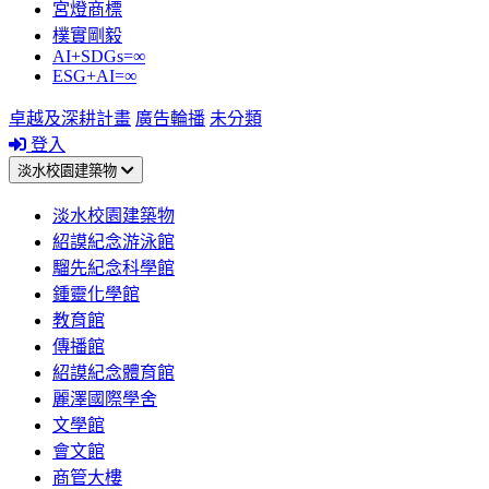
宮燈商標
樸實剛毅
AI+SDGs=∞
ESG+AI=∞
卓越及深耕計畫
廣告輪播
未分類
登入
淡水校園建築物
淡水校園建築物
紹謨紀念游泳館
騮先紀念科學館
鍾靈化學館
教育館
傳播館
紹謨紀念體育館
麗澤國際學舍
文學館
會文館
商管大樓