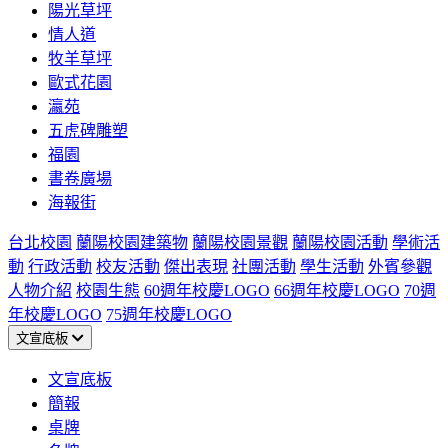
陽光草坪
情人道
牧羊草坪
歐式花園
瀛苑
五虎碑雕塑
福園
書卷廣場
海報街
台北校園
蘭陽校園建築物
蘭陽校園景觀
蘭陽校園活動
學術活
動
行政活動
校友活動
傑出表現
社團活動
學生活動
外賓參觀
人物介紹
校園生態
60週年校慶LOGO
66週年校慶LOGO
70週
年校慶LOGO
75週年校慶LOGO
文宣底板
文宣底板
簡報
桌牌