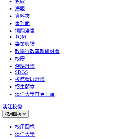
名牌
海報
資料夾
書封面
插圖漫畫
TQM
畢業典禮
教學行政革新研討會
校慶
深耕計畫
SDGS
校務發展計畫
招生簡章
淡江大學首頁刊頭
淡江校徽
校用圖樣
校用圖樣
淡江大學