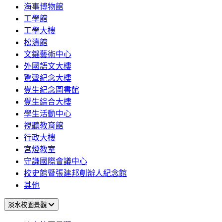
海事博物館
工學館
工學大樓
松濤館
文錙藝術中心
外國語文大樓
驚聲紀念大樓
覺生紀念圖書館
覺生綜合大樓
學生活動中心
視聽教育館
行政大樓
宮燈教室
守謙國際會議中心
校史館暨張建邦創辦人紀念館
其他
淡水校園景觀