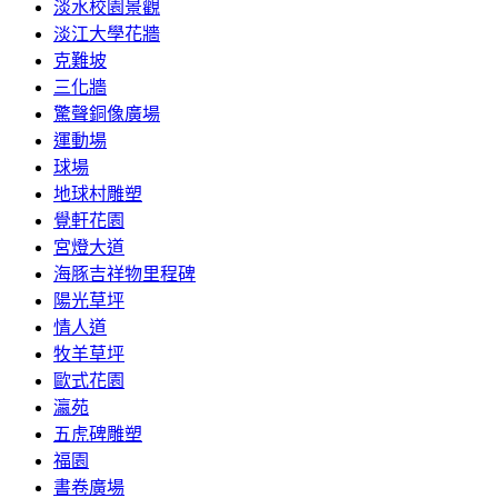
淡水校園景觀
淡江大學花牆
克難坡
三化牆
驚聲銅像廣場
運動場
球場
地球村雕塑
覺軒花園
宮燈大道
海豚吉祥物里程碑
陽光草坪
情人道
牧羊草坪
歐式花園
瀛苑
五虎碑雕塑
福園
書卷廣場