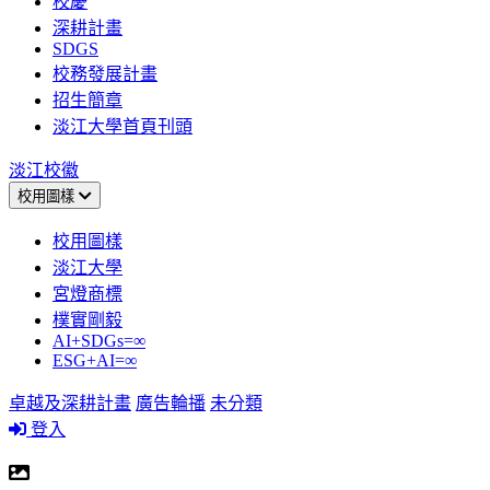
校慶
深耕計畫
SDGS
校務發展計畫
招生簡章
淡江大學首頁刊頭
淡江校徽
校用圖樣
校用圖樣
淡江大學
宮燈商標
樸實剛毅
AI+SDGs=∞
ESG+AI=∞
卓越及深耕計畫
廣告輪播
未分類
登入