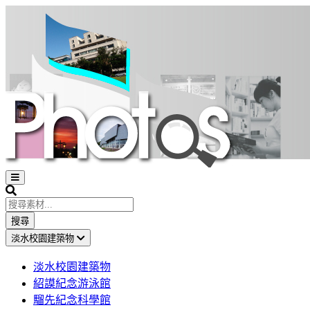
Open
sidebar
Search
搜尋
淡水校園建築物
淡水校園建築物
紹謨紀念游泳館
騮先紀念科學館