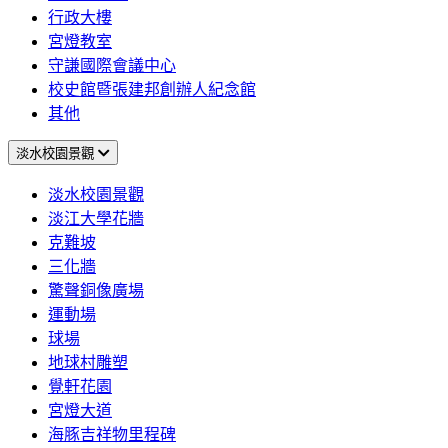
行政大樓
宮燈教室
守謙國際會議中心
校史館暨張建邦創辦人紀念館
其他
淡水校園景觀
淡水校園景觀
淡江大學花牆
克難坡
三化牆
驚聲銅像廣場
運動場
球場
地球村雕塑
覺軒花園
宮燈大道
海豚吉祥物里程碑