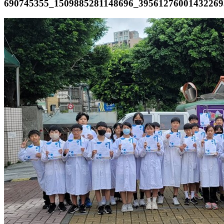
690745355_1509885281148696_39561276001432269