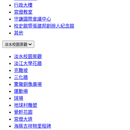
行政大樓
宮燈教室
守謙國際會議中心
校史館暨張建邦創辦人紀念館
其他
淡水校園景觀
淡水校園景觀
淡江大學花牆
克難坡
三化牆
驚聲銅像廣場
運動場
球場
地球村雕塑
覺軒花園
宮燈大道
海豚吉祥物里程碑