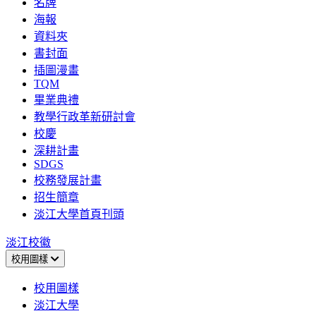
名牌
海報
資料夾
書封面
插圖漫畫
TQM
畢業典禮
教學行政革新研討會
校慶
深耕計畫
SDGS
校務發展計畫
招生簡章
淡江大學首頁刊頭
淡江校徽
校用圖樣
校用圖樣
淡江大學