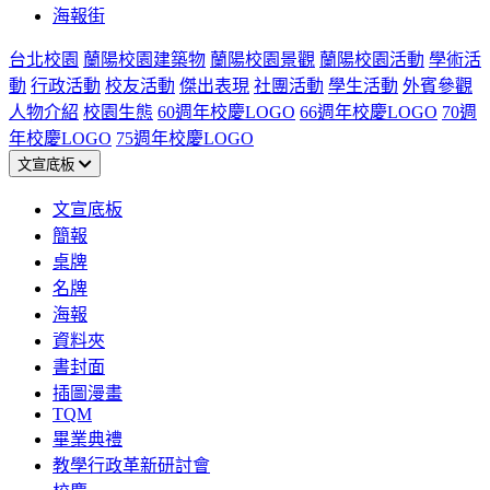
海報街
台北校園
蘭陽校園建築物
蘭陽校園景觀
蘭陽校園活動
學術活
動
行政活動
校友活動
傑出表現
社團活動
學生活動
外賓參觀
人物介紹
校園生態
60週年校慶LOGO
66週年校慶LOGO
70週
年校慶LOGO
75週年校慶LOGO
文宣底板
文宣底板
簡報
桌牌
名牌
海報
資料夾
書封面
插圖漫畫
TQM
畢業典禮
教學行政革新研討會