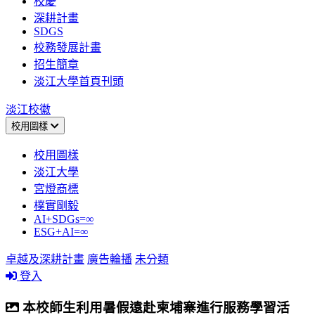
校慶
深耕計畫
SDGS
校務發展計畫
招生簡章
淡江大學首頁刊頭
淡江校徽
校用圖樣
校用圖樣
淡江大學
宮燈商標
樸實剛毅
AI+SDGs=∞
ESG+AI=∞
卓越及深耕計畫
廣告輪播
未分類
登入
本校師生利用暑假遠赴柬埔寨進行服務學習活