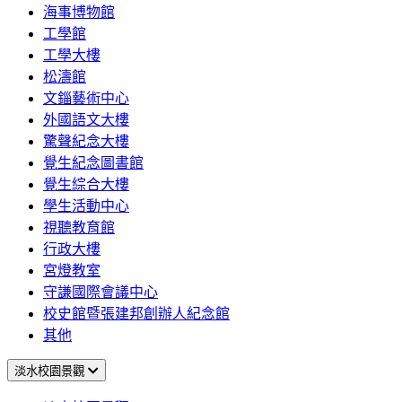
海事博物館
工學館
工學大樓
松濤館
文錙藝術中心
外國語文大樓
驚聲紀念大樓
覺生紀念圖書館
覺生綜合大樓
學生活動中心
視聽教育館
行政大樓
宮燈教室
守謙國際會議中心
校史館暨張建邦創辦人紀念館
其他
淡水校園景觀