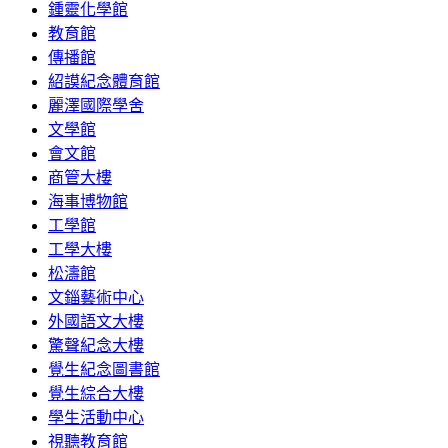
鍾靈化學館
教育館
傳播館
紹謨紀念體育館
麗澤國際學舍
文學館
會文館
商管大樓
海事博物館
工學館
工學大樓
松濤館
文錙藝術中心
外國語文大樓
驚聲紀念大樓
覺生紀念圖書館
覺生綜合大樓
學生活動中心
視聽教育館