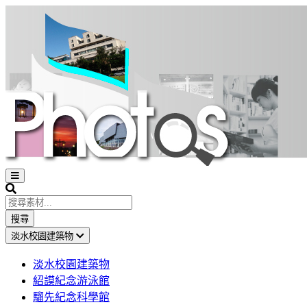
Open
sidebar
Search
搜尋
淡水校園建築物
淡水校園建築物
紹謨紀念游泳館
騮先紀念科學館