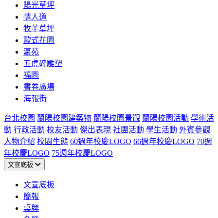
陽光草坪
情人道
牧羊草坪
歐式花園
瀛苑
五虎碑雕塑
福園
書卷廣場
海報街
台北校園
蘭陽校園建築物
蘭陽校園景觀
蘭陽校園活動
學術活
動
行政活動
校友活動
傑出表現
社團活動
學生活動
外賓參觀
人物介紹
校園生態
60週年校慶LOGO
66週年校慶LOGO
70週
年校慶LOGO
75週年校慶LOGO
文宣底板
文宣底板
簡報
桌牌