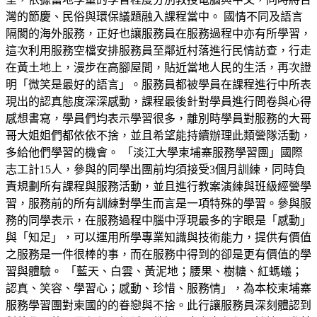
灣的節慶、民俗與環保議題融入課程當中。 國情不同及語言
隔閡的海外服務，正好也讓服務員在服務過程中亦有所學習，
這次利用服務空檔安排服務員至鄰近村落進行民情訪查，行走
在黃土地上，漫步在高腳屋間，貼近當地人民的生活，再次證
明「微笑是最好的語言」。服務員都被學員在課程進行中所表
現出的認真態度深深感動，課程最後針對學員進行問卷與心得
感想書寫，學員們均表示學習很多，離別時學員對服務的大哥
哥大姐姐們都依依不捨，並且希望能持續辦理此類營隊活動，
多給他們學習的機會。 「淡江大學柬埔寨服務學習團」國際
志工計15人，參與的同學出團前均須接受3個月訓練，同時負
責規劃所有課程與服務活動，並且進行教案演練與班級經營學
習，服務前的所有訓練對學生而言是一項特殊的學習。參與服
務的同學表示，在服務過程中腦中浮現最多的字眼是「感動」
與「知足」，可以運用所學專業知識與技術能力，提供有價值
之服務是一件很棒的事，而在服務中得到的卻是更有價值的學
習與體驗。 「藍天、白雲、黃泥地；腰果、樹糖、紅螞蟻；
認真、笑容、學習心；感動、珍惜、服務情」，為本校柬埔寨
服務學習團對柬國的的眷戀與不捨。此行讓服務員深刻體認到