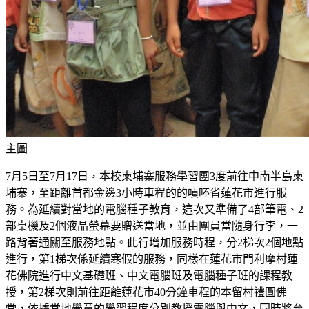
主圖
7月5日至7月17日，本校柬埔寨服務學習團3度前往中南半島柬
埔寨，至距離首都金邊3小時車程的的嗊吥省蓮花市進行服
務。為延續對當地的電腦種子教育，這次又準備了4部筆電、2
部桌機及2個液晶螢幕要贈送當地，並由團員當隨身行李，一
路背著通關至服務地點。此行增加服務時程，分2梯次2個地點
進行，第1梯次係延續寒假的服務，同樣在蓮花市門利摩村蓮
花佛院進行中文基礎班、中文電腦班及電腦種子班的課程教
授，第2梯次則前往距離蓮花市40分鐘車程的本留村禮圓佛
堂，依據當地學童的學習程度分別教授電腦與中文，同時將台