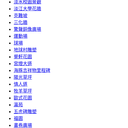
淡水校園景觀
淡江大學花牆
克難坡
三化牆
驚聲銅像廣場
運動場
球場
地球村雕塑
覺軒花園
宮燈大道
海豚吉祥物里程碑
陽光草坪
情人道
牧羊草坪
歐式花園
瀛苑
五虎碑雕塑
福園
書卷廣場