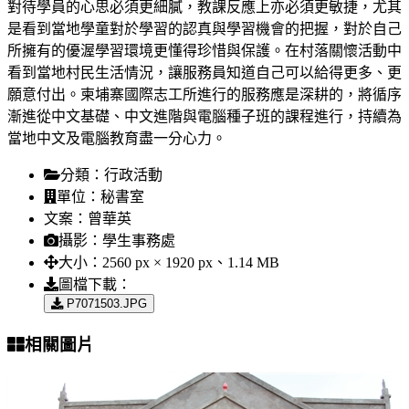
對待學員的心思必須更細膩，教課反應上亦必須更敏捷，尤其
是看到當地學童對於學習的認真與學習機會的把握，對於自己
所擁有的優渥學習環境更懂得珍惜與保護。在村落關懷活動中
看到當地村民生活情況，讓服務員知道自己可以給得更多、更
願意付出。柬埔寨國際志工所進行的服務應是深耕的，將循序
漸進從中文基礎、中文進階與電腦種子班的課程進行，持續為
當地中文及電腦教育盡一分心力。
分類：
行政活動
單位：
秘書室
文案：
曾華英
攝影：
學生事務處
大小：
2560 px × 1920 px、1.14 MB
圖檔下載：
P7071503.JPG
相關圖片