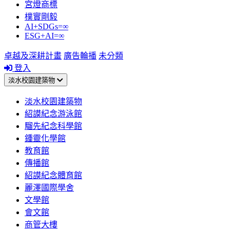
宮燈商標
樸實剛毅
AI+SDGs=∞
ESG+AI=∞
卓越及深耕計畫
廣告輪播
未分類
登入
淡水校園建築物
淡水校園建築物
紹謨紀念游泳館
騮先紀念科學館
鍾靈化學館
教育館
傳播館
紹謨紀念體育館
麗澤國際學舍
文學館
會文館
商管大樓