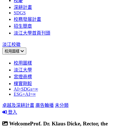
校慶
深耕計畫
SDGS
校務發展計畫
招生簡章
淡江大學首頁刊頭
淡江校徽
校用圖樣
校用圖樣
淡江大學
宮燈商標
樸實剛毅
AI+SDGs=∞
ESG+AI=∞
卓越及深耕計畫
廣告輪播
未分類
登入
WelcomeProf. Dr. Klaus Dicke, Rector, the