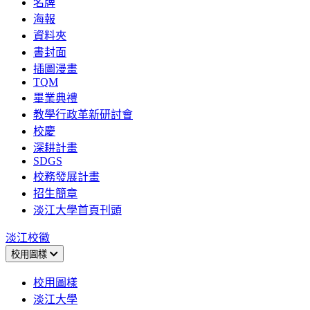
名牌
海報
資料夾
書封面
插圖漫畫
TQM
畢業典禮
教學行政革新研討會
校慶
深耕計畫
SDGS
校務發展計畫
招生簡章
淡江大學首頁刊頭
淡江校徽
校用圖樣
校用圖樣
淡江大學