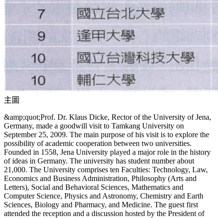
主圖
&amp;quot;Prof. Dr. Klaus Dicke, Rector of the University of Jena,
Germany, made a goodwill visit to Tamkang University on
September 25, 2009. The main purpose of his visit is to explore the
possibility of academic cooperation between two universities.
Founded in 1558, Jena University played a major role in the history
of ideas in Germany. The university has student number about
21,000. The University comprises ten Faculties: Technology, Law,
Economics and Business Administration, Philosophy (Arts and
Letters), Social and Behavioral Sciences, Mathematics and
Computer Science, Physics and Astronomy, Chemistry and Earth
Sciences, Biology and Pharmacy, and Medicine. The guest first
attended the reception and a discussion hosted by the President of