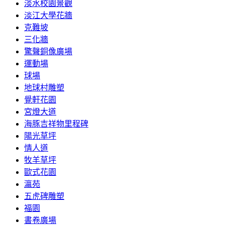
淡水校園景觀
淡江大學花牆
克難坡
三化牆
驚聲銅像廣場
運動場
球場
地球村雕塑
覺軒花園
宮燈大道
海豚吉祥物里程碑
陽光草坪
情人道
牧羊草坪
歐式花園
瀛苑
五虎碑雕塑
福園
書卷廣場