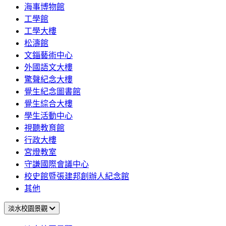
海事博物館
工學館
工學大樓
松濤館
文錙藝術中心
外國語文大樓
驚聲紀念大樓
覺生紀念圖書館
覺生綜合大樓
學生活動中心
視聽教育館
行政大樓
宮燈教室
守謙國際會議中心
校史館暨張建邦創辦人紀念館
其他
淡水校園景觀