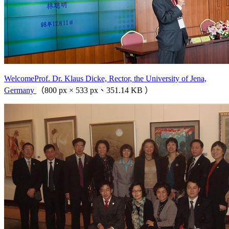
WelcomeProf. Dr. Klaus Dicke, Rector, the University of Jena,
Germany
（800 px × 533 px、351.14 KB ）