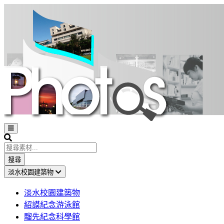
Open
sidebar
Search
搜尋
淡水校園建築物
淡水校園建築物
紹謨紀念游泳館
騮先紀念科學館