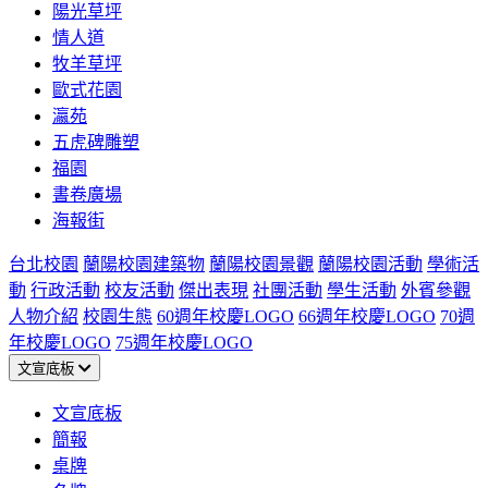
陽光草坪
情人道
牧羊草坪
歐式花園
瀛苑
五虎碑雕塑
福園
書卷廣場
海報街
台北校園
蘭陽校園建築物
蘭陽校園景觀
蘭陽校園活動
學術活
動
行政活動
校友活動
傑出表現
社團活動
學生活動
外賓參觀
人物介紹
校園生態
60週年校慶LOGO
66週年校慶LOGO
70週
年校慶LOGO
75週年校慶LOGO
文宣底板
文宣底板
簡報
桌牌