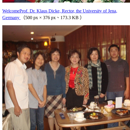
WelcomeProf. Dr. Klaus Dicke, Rector, the University of Jena,
Germany
（500 px × 376 px、173.3 KB ）