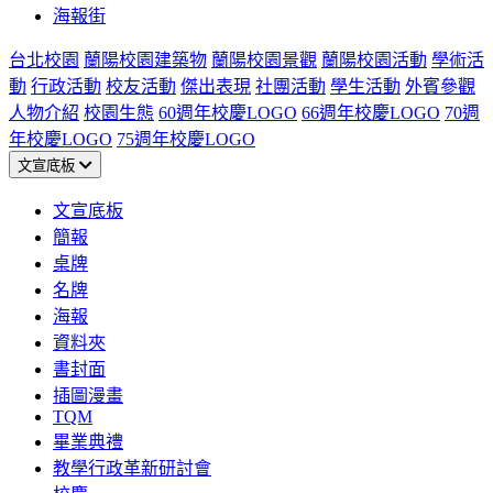
海報街
台北校園
蘭陽校園建築物
蘭陽校園景觀
蘭陽校園活動
學術活
動
行政活動
校友活動
傑出表現
社團活動
學生活動
外賓參觀
人物介紹
校園生態
60週年校慶LOGO
66週年校慶LOGO
70週
年校慶LOGO
75週年校慶LOGO
文宣底板
文宣底板
簡報
桌牌
名牌
海報
資料夾
書封面
插圖漫畫
TQM
畢業典禮
教學行政革新研討會