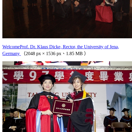
WelcomeProf. Dr. Klaus Dicke, Rector, the University of Jena,
Germany
（2048 px × 1536 px、1.85 MB ）