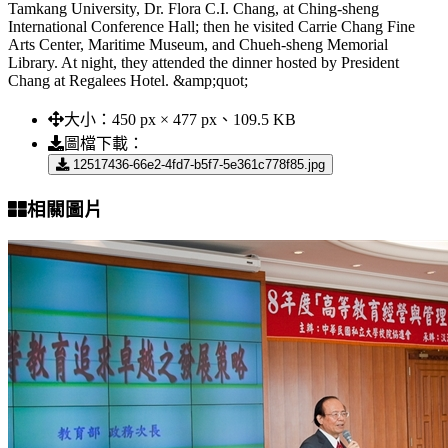
Tamkang University, Dr. Flora C.I. Chang, at Ching-sheng
International Conference Hall; then he visited Carrie Chang Fine
Arts Center, Maritime Museum, and Chueh-sheng Memorial
Library. At night, they attended the dinner hosted by President
Chang at Regalees Hotel. &amp;quot;
大小：
450 px × 477 px、109.5 KB
圖檔下載：
12517436-66e2-4fd7-b5f7-5e361c778f85.jpg
相關圖片