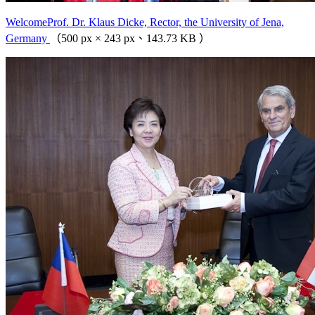
WelcomeProf. Dr. Klaus Dicke, Rector, the University of Jena,
Germany
（500 px × 243 px、143.73 KB ）