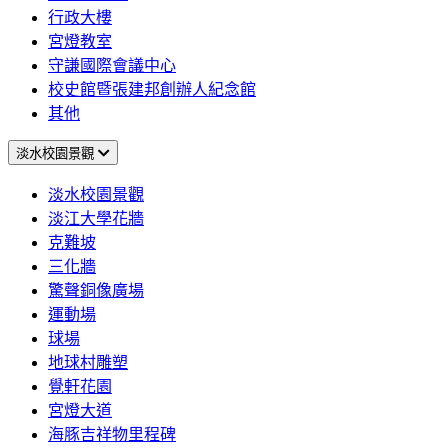
行政大樓
宮燈教室
守謙國際會議中心
校史館暨張建邦創辦人紀念館
其他
淡水校園景觀
淡水校園景觀
淡江大學花牆
克難坡
三化牆
驚聲銅像廣場
運動場
球場
地球村雕塑
覺軒花園
宮燈大道
海豚吉祥物里程碑