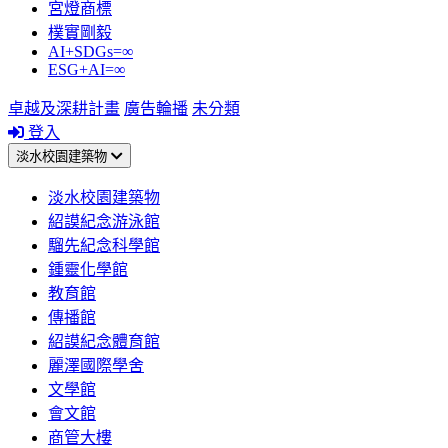
宮燈商標
樸實剛毅
AI+SDGs=∞
ESG+AI=∞
卓越及深耕計畫
廣告輪播
未分類
登入
淡水校園建築物
淡水校園建築物
紹謨紀念游泳館
騮先紀念科學館
鍾靈化學館
教育館
傳播館
紹謨紀念體育館
麗澤國際學舍
文學館
會文館
商管大樓