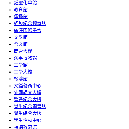
鍾靈化學館
教育館
傳播館
紹謨紀念體育館
麗澤國際學舍
文學館
會文館
商管大樓
海事博物館
工學館
工學大樓
松濤館
文錙藝術中心
外國語文大樓
驚聲紀念大樓
覺生紀念圖書館
覺生綜合大樓
學生活動中心
視聽教育館