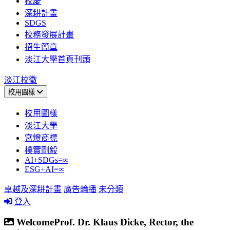
校慶
深耕計畫
SDGS
校務發展計畫
招生簡章
淡江大學首頁刊頭
淡江校徽
校用圖樣
校用圖樣
淡江大學
宮燈商標
樸實剛毅
AI+SDGs=∞
ESG+AI=∞
卓越及深耕計畫
廣告輪播
未分類
登入
WelcomeProf. Dr. Klaus Dicke, Rector, the