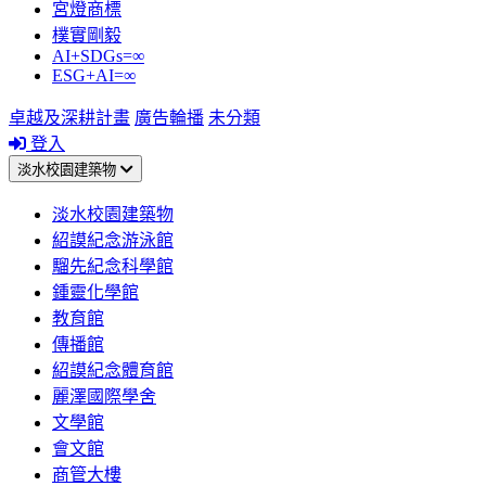
宮燈商標
樸實剛毅
AI+SDGs=∞
ESG+AI=∞
卓越及深耕計畫
廣告輪播
未分類
登入
淡水校園建築物
淡水校園建築物
紹謨紀念游泳館
騮先紀念科學館
鍾靈化學館
教育館
傳播館
紹謨紀念體育館
麗澤國際學舍
文學館
會文館
商管大樓