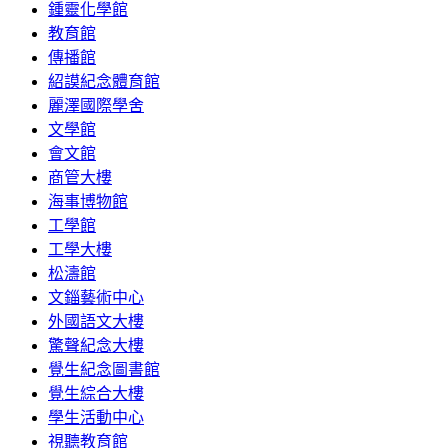
鍾靈化學館
教育館
傳播館
紹謨紀念體育館
麗澤國際學舍
文學館
會文館
商管大樓
海事博物館
工學館
工學大樓
松濤館
文錙藝術中心
外國語文大樓
驚聲紀念大樓
覺生紀念圖書館
覺生綜合大樓
學生活動中心
視聽教育館