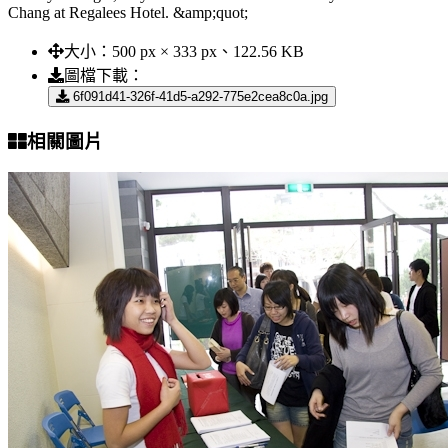
Chang at Regalees Hotel. &amp;quot;
大小：
500 px × 333 px、122.56 KB
圖檔下載：
6f091d41-326f-41d5-a292-775e2cea8c0a.jpg
相關圖片