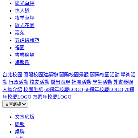
陽光草坪
情人道
牧羊草坪
歐式花園
瀛苑
五虎碑雕塑
福園
書卷廣場
海報街
台北校園
蘭陽校園建築物
蘭陽校園景觀
蘭陽校園活動
學術活
動
行政活動
校友活動
傑出表現
社團活動
學生活動
外賓參觀
人物介紹
校園生態
60週年校慶LOGO
66週年校慶LOGO
70週
年校慶LOGO
75週年校慶LOGO
文宣底板
文宣底板
簡報
桌牌