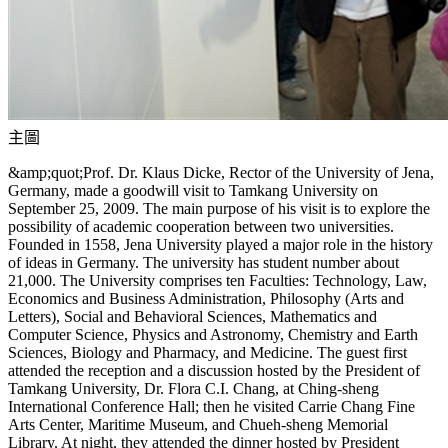
主圖
&amp;quot;Prof. Dr. Klaus Dicke, Rector of the University of Jena,
Germany, made a goodwill visit to Tamkang University on
September 25, 2009. The main purpose of his visit is to explore the
possibility of academic cooperation between two universities.
Founded in 1558, Jena University played a major role in the history
of ideas in Germany. The university has student number about
21,000. The University comprises ten Faculties: Technology, Law,
Economics and Business Administration, Philosophy (Arts and
Letters), Social and Behavioral Sciences, Mathematics and
Computer Science, Physics and Astronomy, Chemistry and Earth
Sciences, Biology and Pharmacy, and Medicine. The guest first
attended the reception and a discussion hosted by the President of
Tamkang University, Dr. Flora C.I. Chang, at Ching-sheng
International Conference Hall; then he visited Carrie Chang Fine
Arts Center, Maritime Museum, and Chueh-sheng Memorial
Library. At night, they attended the dinner hosted by President