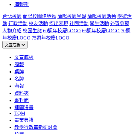
海報街
台北校園
蘭陽校園建築物
蘭陽校園景觀
蘭陽校園活動
學術活
動
行政活動
校友活動
傑出表現
社團活動
學生活動
外賓參觀
人物介紹
校園生態
60週年校慶LOGO
66週年校慶LOGO
70週
年校慶LOGO
75週年校慶LOGO
文宣底板
文宣底板
簡報
桌牌
名牌
海報
資料夾
書封面
插圖漫畫
TQM
畢業典禮
教學行政革新研討會