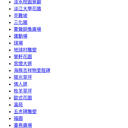
淡水校園景觀
淡江大學花牆
克難坡
三化牆
驚聲銅像廣場
運動場
球場
地球村雕塑
覺軒花園
宮燈大道
海豚吉祥物里程碑
陽光草坪
情人道
牧羊草坪
歐式花園
瀛苑
五虎碑雕塑
福園
書卷廣場