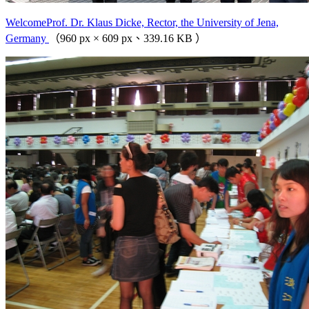
WelcomeProf. Dr. Klaus Dicke, Rector, the University of Jena,
Germany
（960 px × 609 px、339.16 KB ）