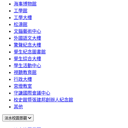
海事博物館
工學館
工學大樓
松濤館
文錙藝術中心
外國語文大樓
驚聲紀念大樓
覺生紀念圖書館
覺生綜合大樓
學生活動中心
視聽教育館
行政大樓
宮燈教室
守謙國際會議中心
校史館暨張建邦創辦人紀念館
其他
淡水校園景觀