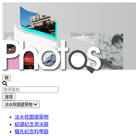
Open
sidebar
Search
搜尋
淡水校園建築物
淡水校園建築物
紹謨紀念游泳館
騮先紀念科學館