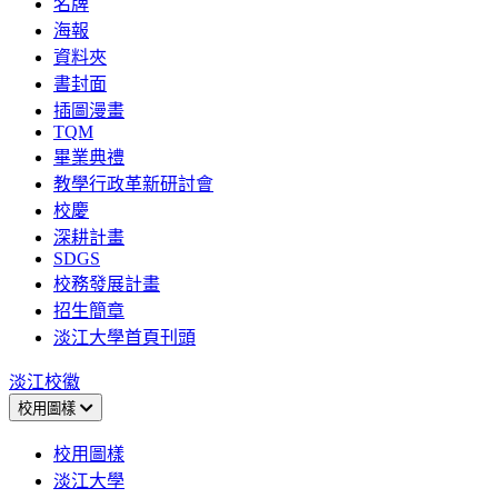
名牌
海報
資料夾
書封面
插圖漫畫
TQM
畢業典禮
教學行政革新研討會
校慶
深耕計畫
SDGS
校務發展計畫
招生簡章
淡江大學首頁刊頭
淡江校徽
校用圖樣
校用圖樣
淡江大學