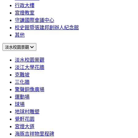
行政大樓
宮燈教室
守謙國際會議中心
校史館暨張建邦創辦人紀念館
其他
淡水校園景觀
淡水校園景觀
淡江大學花牆
克難坡
三化牆
驚聲銅像廣場
運動場
球場
地球村雕塑
覺軒花園
宮燈大道
海豚吉祥物里程碑