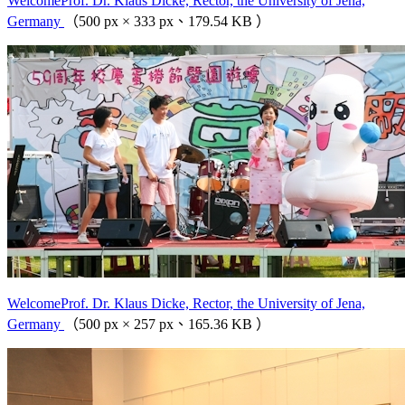
WelcomeProf. Dr. Klaus Dicke, Rector, the University of Jena,
Germany
（500 px × 333 px、179.54 KB ）
WelcomeProf. Dr. Klaus Dicke, Rector, the University of Jena,
Germany
（500 px × 257 px、165.36 KB ）