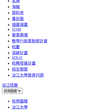
名牌
海報
資料夾
書封面
插圖漫畫
TQM
畢業典禮
教學行政革新研討會
校慶
深耕計畫
SDGS
校務發展計畫
招生簡章
淡江大學首頁刊頭
淡江校徽
校用圖樣
校用圖樣
淡江大學