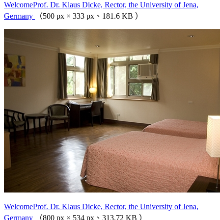
WelcomeProf. Dr. Klaus Dicke, Rector, the University of Jena,
Germany
（500 px × 333 px、181.6 KB ）
WelcomeProf. Dr. Klaus Dicke, Rector, the University of Jena,
Germany
（800 px × 534 px、313.72 KB ）