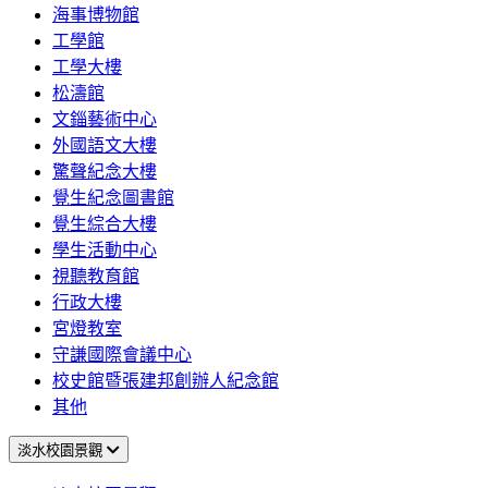
海事博物館
工學館
工學大樓
松濤館
文錙藝術中心
外國語文大樓
驚聲紀念大樓
覺生紀念圖書館
覺生綜合大樓
學生活動中心
視聽教育館
行政大樓
宮燈教室
守謙國際會議中心
校史館暨張建邦創辦人紀念館
其他
淡水校園景觀