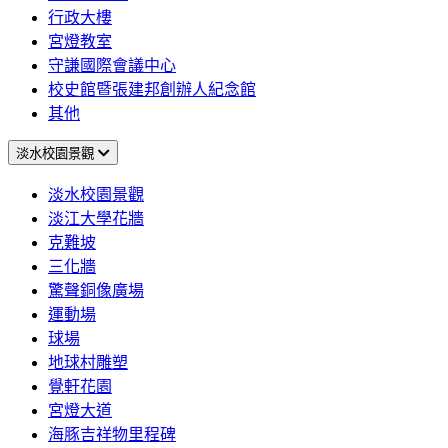
行政大樓
宮燈教室
守謙國際會議中心
校史館暨張建邦創辦人紀念館
其他
淡水校園景觀
淡水校園景觀
淡江大學花牆
克難坡
三化牆
驚聲銅像廣場
運動場
球場
地球村雕塑
覺軒花園
宮燈大道
海豚吉祥物里程碑