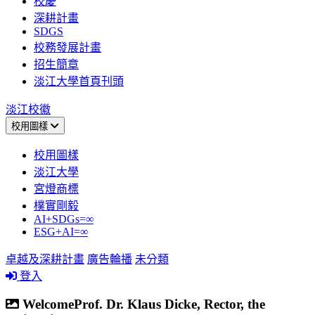
校慶
深耕計畫
SDGS
校務發展計畫
招生簡章
淡江大學首頁刊頭
淡江校徽
校用圖樣
校用圖樣
淡江大學
宮燈商標
樸實剛毅
AI+SDGs=∞
ESG+AI=∞
卓越及深耕計畫
廣告輪播
未分類
登入
WelcomeProf. Dr. Klaus Dicke, Rector, the