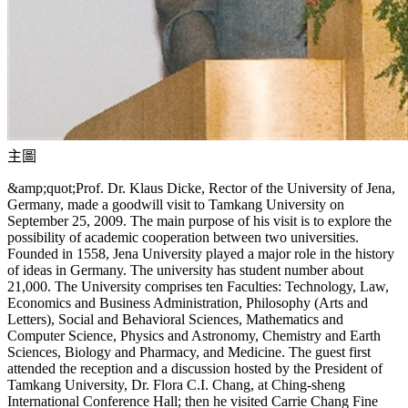
主圖
&amp;quot;Prof. Dr. Klaus Dicke, Rector of the University of Jena,
Germany, made a goodwill visit to Tamkang University on
September 25, 2009. The main purpose of his visit is to explore the
possibility of academic cooperation between two universities.
Founded in 1558, Jena University played a major role in the history
of ideas in Germany. The university has student number about
21,000. The University comprises ten Faculties: Technology, Law,
Economics and Business Administration, Philosophy (Arts and
Letters), Social and Behavioral Sciences, Mathematics and
Computer Science, Physics and Astronomy, Chemistry and Earth
Sciences, Biology and Pharmacy, and Medicine. The guest first
attended the reception and a discussion hosted by the President of
Tamkang University, Dr. Flora C.I. Chang, at Ching-sheng
International Conference Hall; then he visited Carrie Chang Fine