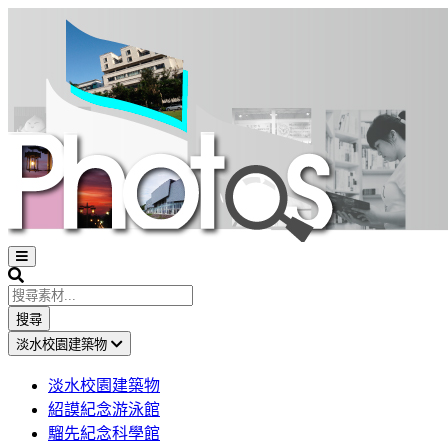
Open
sidebar
Search
搜尋
淡水校園建築物
淡水校園建築物
紹謨紀念游泳館
騮先紀念科學館