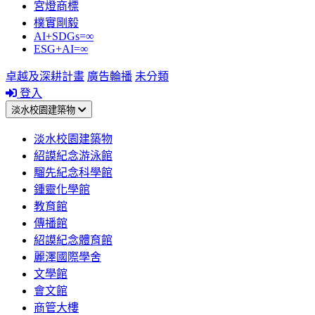
宮燈商標
樸實剛毅
AI+SDGs=∞
ESG+AI=∞
卓越及深耕計畫
廣告輪播
未分類
登入
淡水校園建築物
淡水校園建築物
紹謨紀念游泳館
騮先紀念科學館
鍾靈化學館
教育館
傳播館
紹謨紀念體育館
麗澤國際學舍
文學館
會文館
商管大樓