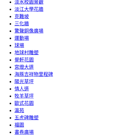
淡水校園景觀
淡江大學花牆
克難坡
三化牆
驚聲銅像廣場
運動場
球場
地球村雕塑
覺軒花園
宮燈大道
海豚吉祥物里程碑
陽光草坪
情人道
牧羊草坪
歐式花園
瀛苑
五虎碑雕塑
福園
書卷廣場