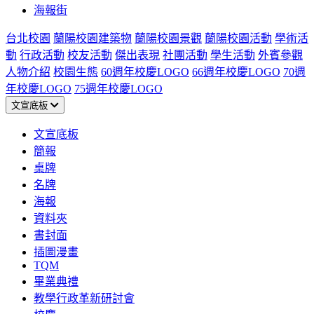
海報街
台北校園
蘭陽校園建築物
蘭陽校園景觀
蘭陽校園活動
學術活
動
行政活動
校友活動
傑出表現
社團活動
學生活動
外賓參觀
人物介紹
校園生態
60週年校慶LOGO
66週年校慶LOGO
70週
年校慶LOGO
75週年校慶LOGO
文宣底板
文宣底板
簡報
桌牌
名牌
海報
資料夾
書封面
插圖漫畫
TQM
畢業典禮
教學行政革新研討會