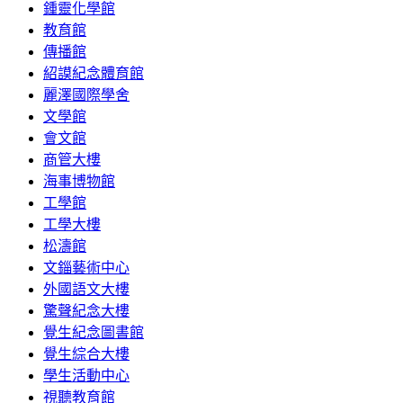
鍾靈化學館
教育館
傳播館
紹謨紀念體育館
麗澤國際學舍
文學館
會文館
商管大樓
海事博物館
工學館
工學大樓
松濤館
文錙藝術中心
外國語文大樓
驚聲紀念大樓
覺生紀念圖書館
覺生綜合大樓
學生活動中心
視聽教育館