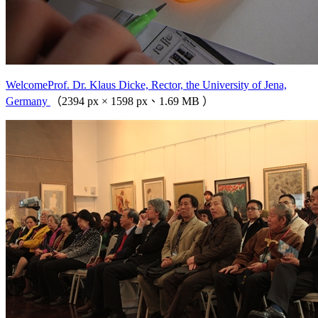
WelcomeProf. Dr. Klaus Dicke, Rector, the University of Jena,
Germany
（2394 px × 1598 px、1.69 MB ）