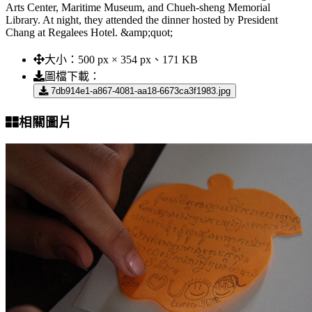
Arts Center, Maritime Museum, and Chueh-sheng Memorial
Library. At night, they attended the dinner hosted by President
Chang at Regalees Hotel. &amp;quot;
大小：
500 px × 354 px、171 KB
圖檔下載：
7db914e1-a867-4081-aa18-6673ca3f1983.jpg
相關圖片