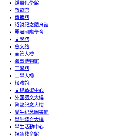
鍾靈化學館
教育館
傳播館
紹謨紀念體育館
麗澤國際學舍
文學館
會文館
商管大樓
海事博物館
工學館
工學大樓
松濤館
文錙藝術中心
外國語文大樓
驚聲紀念大樓
覺生紀念圖書館
覺生綜合大樓
學生活動中心
視聽教育館