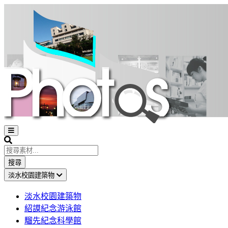
Open
sidebar
Search
搜尋
淡水校園建築物
淡水校園建築物
紹謨紀念游泳館
騮先紀念科學館