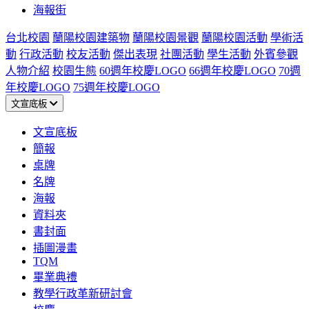
海報街
台北校園
蘭陽校園建築物
蘭陽校園景觀
蘭陽校園活動
學術活
動
行政活動
校友活動
傑出表現
社團活動
學生活動
外賓參觀
人物介紹
校園生態
60週年校慶LOGO
66週年校慶LOGO
70週
年校慶LOGO
75週年校慶LOGO
文宣底板
文宣底板
簡報
桌牌
名牌
海報
資料夾
書封面
插圖漫畫
TQM
畢業典禮
教學行政革新研討會