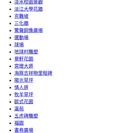
淡水校園景觀
淡江大學花牆
克難坡
三化牆
驚聲銅像廣場
運動場
球場
地球村雕塑
覺軒花園
宮燈大道
海豚吉祥物里程碑
陽光草坪
情人道
牧羊草坪
歐式花園
瀛苑
五虎碑雕塑
福園
書卷廣場