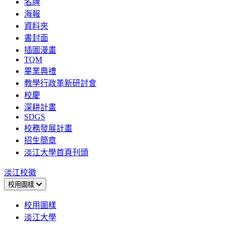
名牌
海報
資料夾
書封面
插圖漫畫
TQM
畢業典禮
教學行政革新研討會
校慶
深耕計畫
SDGS
校務發展計畫
招生簡章
淡江大學首頁刊頭
淡江校徽
校用圖樣
校用圖樣
淡江大學