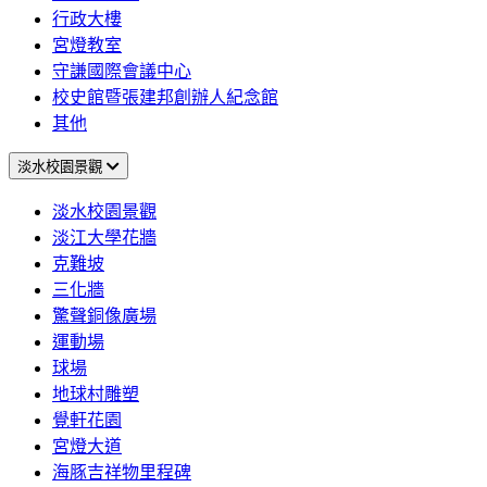
行政大樓
宮燈教室
守謙國際會議中心
校史館暨張建邦創辦人紀念館
其他
淡水校園景觀
淡水校園景觀
淡江大學花牆
克難坡
三化牆
驚聲銅像廣場
運動場
球場
地球村雕塑
覺軒花園
宮燈大道
海豚吉祥物里程碑