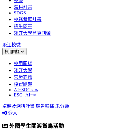
校慶
深耕計畫
SDGS
校務發展計畫
招生簡章
淡江大學首頁刊頭
淡江校徽
校用圖樣
校用圖樣
淡江大學
宮燈商標
樸實剛毅
AI+SDGs=∞
ESG+AI=∞
卓越及深耕計畫
廣告輪播
未分類
登入
外國學生關渡賞鳥活動