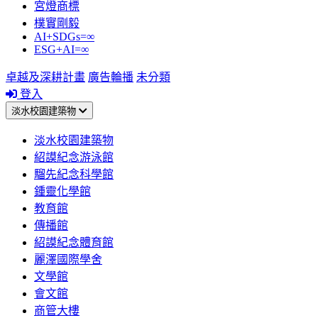
宮燈商標
樸實剛毅
AI+SDGs=∞
ESG+AI=∞
卓越及深耕計畫
廣告輪播
未分類
登入
淡水校園建築物
淡水校園建築物
紹謨紀念游泳館
騮先紀念科學館
鍾靈化學館
教育館
傳播館
紹謨紀念體育館
麗澤國際學舍
文學館
會文館
商管大樓