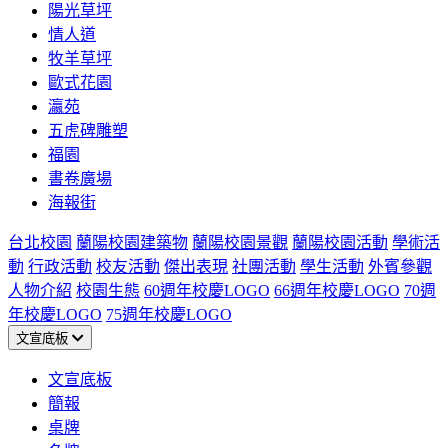
陽光草坪
情人道
牧羊草坪
歐式花園
瀛苑
五虎碑雕塑
福園
書卷廣場
海報街
台北校園
蘭陽校園建築物
蘭陽校園景觀
蘭陽校園活動
學術活
動
行政活動
校友活動
傑出表現
社團活動
學生活動
外賓參觀
人物介紹
校園生態
60週年校慶LOGO
66週年校慶LOGO
70週
年校慶LOGO
75週年校慶LOGO
文宣底板
文宣底板
簡報
桌牌