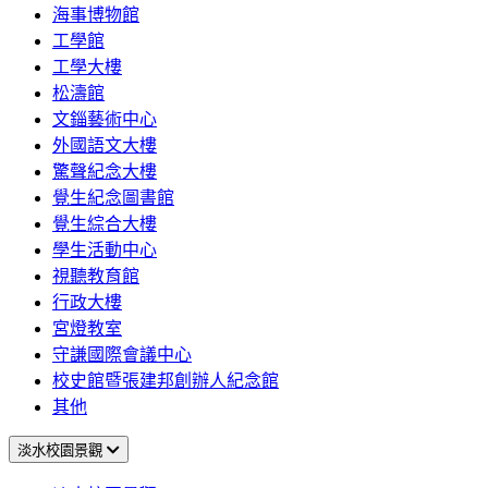
海事博物館
工學館
工學大樓
松濤館
文錙藝術中心
外國語文大樓
驚聲紀念大樓
覺生紀念圖書館
覺生綜合大樓
學生活動中心
視聽教育館
行政大樓
宮燈教室
守謙國際會議中心
校史館暨張建邦創辦人紀念館
其他
淡水校園景觀