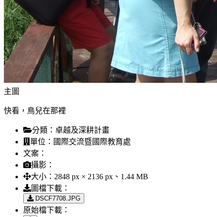
主圖
快看，鳥兒在那裡
分類：
卓越及深耕計畫
單位：
國際交流暨國際教育處
文案：
攝影：
大小：
2848 px × 2136 px、1.44 MB
圖檔下載：
DSCF7708.JPG
原始檔下載：