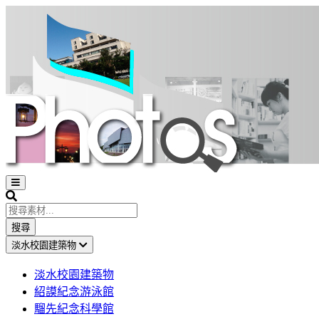
Open
sidebar
Search
搜尋
淡水校園建築物
淡水校園建築物
紹謨紀念游泳館
騮先紀念科學館