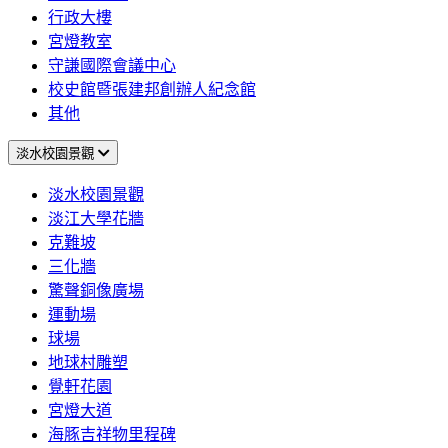
行政大樓
宮燈教室
守謙國際會議中心
校史館暨張建邦創辦人紀念館
其他
淡水校園景觀
淡水校園景觀
淡江大學花牆
克難坡
三化牆
驚聲銅像廣場
運動場
球場
地球村雕塑
覺軒花園
宮燈大道
海豚吉祥物里程碑