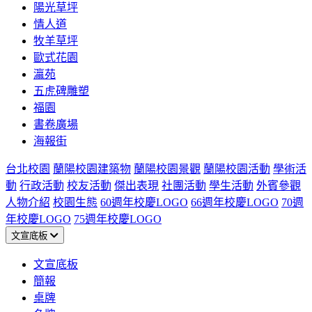
陽光草坪
情人道
牧羊草坪
歐式花園
瀛苑
五虎碑雕塑
福園
書卷廣場
海報街
台北校園
蘭陽校園建築物
蘭陽校園景觀
蘭陽校園活動
學術活
動
行政活動
校友活動
傑出表現
社團活動
學生活動
外賓參觀
人物介紹
校園生態
60週年校慶LOGO
66週年校慶LOGO
70週
年校慶LOGO
75週年校慶LOGO
文宣底板
文宣底板
簡報
桌牌