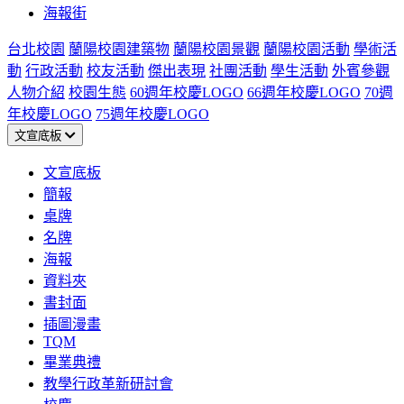
海報街
台北校園
蘭陽校園建築物
蘭陽校園景觀
蘭陽校園活動
學術活
動
行政活動
校友活動
傑出表現
社團活動
學生活動
外賓參觀
人物介紹
校園生態
60週年校慶LOGO
66週年校慶LOGO
70週
年校慶LOGO
75週年校慶LOGO
文宣底板
文宣底板
簡報
桌牌
名牌
海報
資料夾
書封面
插圖漫畫
TQM
畢業典禮
教學行政革新研討會