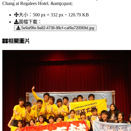
Chang at Regalees Hotel. &amp;quot;
大小：
500 px × 332 px、120.79 KB
圖檔下載：
5e9af9fe-9a82-4736-99cf-caf9a720069d.jpg
相關圖片