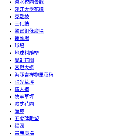
淡水校園景觀
淡江大學花牆
克難坡
三化牆
驚聲銅像廣場
運動場
球場
地球村雕塑
覺軒花園
宮燈大道
海豚吉祥物里程碑
陽光草坪
情人道
牧羊草坪
歐式花園
瀛苑
五虎碑雕塑
福園
書卷廣場