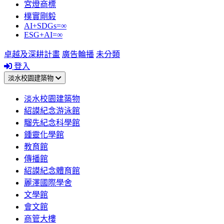
宮燈商標
樸實剛毅
AI+SDGs=∞
ESG+AI=∞
卓越及深耕計畫
廣告輪播
未分類
登入
淡水校園建築物
淡水校園建築物
紹謨紀念游泳館
騮先紀念科學館
鍾靈化學館
教育館
傳播館
紹謨紀念體育館
麗澤國際學舍
文學館
會文館
商管大樓