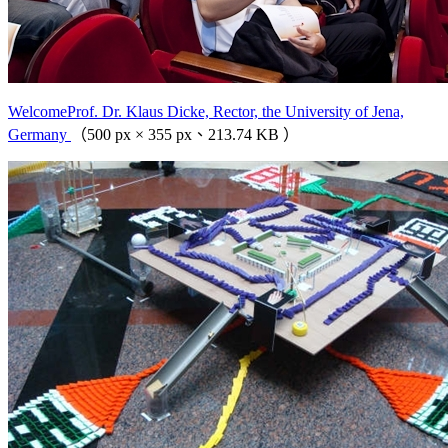
WelcomeProf. Dr. Klaus Dicke, Rector, the University of Jena,
Germany
（500 px × 355 px、213.74 KB ）