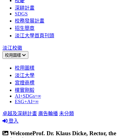
校慶
深耕計畫
SDGS
校務發展計畫
招生簡章
淡江大學首頁刊頭
淡江校徽
校用圖樣
校用圖樣
淡江大學
宮燈商標
樸實剛毅
AI+SDGs=∞
ESG+AI=∞
卓越及深耕計畫
廣告輪播
未分類
登入
WelcomeProf. Dr. Klaus Dicke, Rector, the