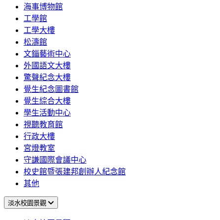
海事博物館
工學館
工學大樓
松濤館
文錙藝術中心
外國語文大樓
驚聲紀念大樓
覺生紀念圖書館
覺生綜合大樓
學生活動中心
視聽教育館
行政大樓
宮燈教室
守謙國際會議中心
校史館暨張建邦創辦人紀念館
其他
淡水校園景觀