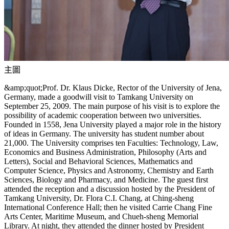
主圖
&amp;quot;Prof. Dr. Klaus Dicke, Rector of the University of Jena,
Germany, made a goodwill visit to Tamkang University on
September 25, 2009. The main purpose of his visit is to explore the
possibility of academic cooperation between two universities.
Founded in 1558, Jena University played a major role in the history
of ideas in Germany. The university has student number about
21,000. The University comprises ten Faculties: Technology, Law,
Economics and Business Administration, Philosophy (Arts and
Letters), Social and Behavioral Sciences, Mathematics and
Computer Science, Physics and Astronomy, Chemistry and Earth
Sciences, Biology and Pharmacy, and Medicine. The guest first
attended the reception and a discussion hosted by the President of
Tamkang University, Dr. Flora C.I. Chang, at Ching-sheng
International Conference Hall; then he visited Carrie Chang Fine
Arts Center, Maritime Museum, and Chueh-sheng Memorial
Library. At night, they attended the dinner hosted by President