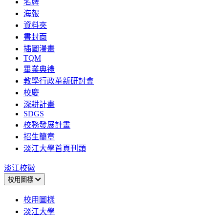
名牌
海報
資料夾
書封面
插圖漫畫
TQM
畢業典禮
教學行政革新研討會
校慶
深耕計畫
SDGS
校務發展計畫
招生簡章
淡江大學首頁刊頭
淡江校徽
校用圖樣
校用圖樣
淡江大學