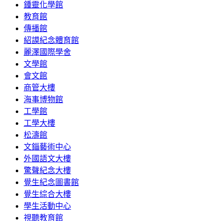
鍾靈化學館
教育館
傳播館
紹謨紀念體育館
麗澤國際學舍
文學館
會文館
商管大樓
海事博物館
工學館
工學大樓
松濤館
文錙藝術中心
外國語文大樓
驚聲紀念大樓
覺生紀念圖書館
覺生綜合大樓
學生活動中心
視聽教育館