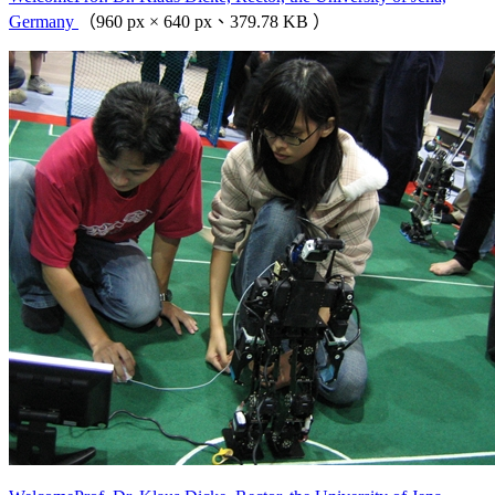
Germany
（960 px × 640 px、379.78 KB ）